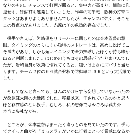
なりのもの。チャンスで打席が回ると、集中力が高まり、簡単に凡
退せず、殊勲打を連発していました。昨年の前半戦、阪神の打撃ス
タッツはあまりよくありませんでしたが、チャンスに強く、そこそ
この得点力がありました。糸原はその象徴的存在でした。
投手で言えば、岩崎優をリリーバーに回したのは金本監督の慧
眼。タイミングのとりにくい独特のストレートは、高めに投げてこ
そ威力があり、しかも短いイニングで全力投球したほうが持ち味が
出ると判断しました。はじめのうちはその思惑が当たりませんでし
たが、岩崎自身が次第に慣れてくると、狙いはまさにズバリと当た
ります。チーム２位の６６試合登板で防御率２.３９という大活躍で
した。
そしてなんと言っても、ほんのかけらすら妄想していなかったの
が桑原謙太朗の大活躍でした。移籍以来、干されているのかと思う
ほど存在感のない投手。むしろ、私の想像では今ごろは戦力外……
本当に失礼ながら。
ところが、金本監督はまったく違うものを見ていたのです。手元
でクイっと曲がる「まっスラ」がいかに打者にとって脅威になるか