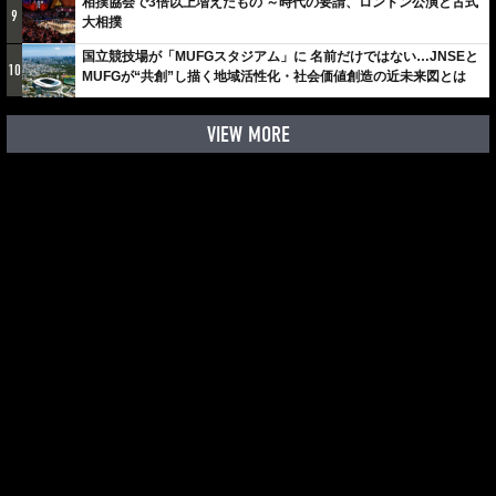
相撲協会で3倍以上増えたもの ～時代の要請、ロンドン公演と古式
9
大相撲
国立競技場が「MUFGスタジアム」に 名前だけではない…JNSEと
10
MUFGが“共創”し描く地域活性化・社会価値創造の近未来図とは
VIEW MORE