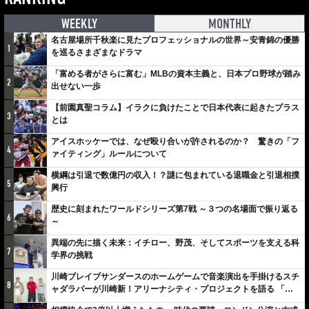
WEEKLY
MONTHLY
名古屋場所千秋楽に見たプロフェッショナルの世界～安青錦の優勝
1
を巡るさまざまなドラマ
「富める者がさらに富む」MLBの資本主義と、日本プロ野球が踏み
2
出せない一歩
【前園真聖コラム】イラクに負けたことで日本代表に起きたプラス
3
とは
アイスホッケーでは、なぜ殴り合いが許されるのか？ 驚きの「フ
4
ァイティング」ルールについて
横綱は引退で数億円の収入！？謎に包まれている退職金と引退相撲
5
興行
歴史に刻まれたワールドシリーズ第7戦 ～３つの名場面で振り返る
6
～
異端の先に描く未来：イチロー、野茂、そしてスポーツを支える科
7
学界の挑戦
川崎ブレイブサンダースのホームゲームで音楽演出を手掛けるスチ
8
ャダラパーが川崎新！アリーナシティ・プロジェクトを語る 「楽
しみでしかないでしょ。川崎は、ずっと成長曲線だから」