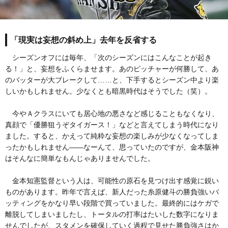
「現実は妄想の斜め上」去年を反省する
シーズンオフには毎年、「次のシーズンにはこんなことが起き
る！」と、妄想をふくらませます。あのピッチャーが何勝して、あ
のバッターが大ブレークして……と、下手するとシーズン中より楽
しいかもしれません。少なくとも暗黒時代はそうでした（笑）。
今やＡクラスにいても居心地の悪さなど感じることもなくなり、
真顔で「優勝狙うぞタイガース！」などと言えてしまう時代になり
ました。すると、かえって純粋な妄想の楽しみが少なくなってしま
ったかもしれません――なーんて、思っていたのですが、金本阪神
はそんなに簡単なもんじゃありませんでした。
金本知憲監督という人は、可能性の原石を見つけ出す感覚に鋭い
ものがあります。昨年で言えば、新人だった糸原健斗の勝負強いバ
ッティングをかなり早い段階で買っていました。最終的にはケガで
離脱してしまいましたし、トータルの打率はたいした数字になりま
せんでしたが、スタメンを確保していく過程で見せた勝負強さはか