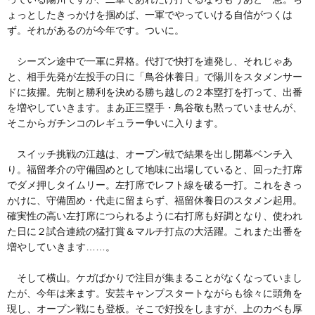
ょっとしたきっかけを掴めば、一軍でやっていける自信がつくは
ず。それがあるのが今年です。ついに。
シーズン途中で一軍に昇格。代打で快打を連発し、それじゃあ
と、相手先発が左投手の日に「鳥谷休養日」で陽川をスタメンサー
ドに抜擢。先制と勝利を決める勝ち越しの２本塁打を打って、出番
を増やしていきます。まあ正三塁手・鳥谷敬も黙っていませんが、
そこからガチンコのレギュラー争いに入ります。
スイッチ挑戦の江越は、オープン戦で結果を出し開幕ベンチ入
り。福留孝介の守備固めとして地味に出場していると、回った打席
でダメ押しタイムリー。左打席でレフト線を破る一打。これをきっ
かけに、守備固め・代走に留まらず、福留休養日のスタメン起用。
確実性の高い左打席につられるように右打席も好調となり、使われ
た日に２試合連続の猛打賞＆マルチ打点の大活躍。これまた出番を
増やしていきます……。
そして横山。ケガばかりで注目が集まることがなくなっていまし
たが、今年は来ます。安芸キャンプスタートながらも徐々に頭角を
現し、オープン戦にも登板。そこで好投をしますが、上のカベも厚