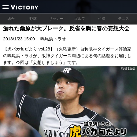
総合
野球
サッカー
ゴルフ
相撲
テニス
漏れた桑原が大ブレーク。反省を胸に春の妄想大会
2018/1/23 15:00
鳴尾浜トラオ
【虎バカ旬だより vol.28】（火曜更新）自称阪神タイガース評論家
の鳴尾浜トラオが、阪神タイガース周辺にある旬の話題をお届けし
ます。今回は「妄想しましょう」です。
©︎共同通信