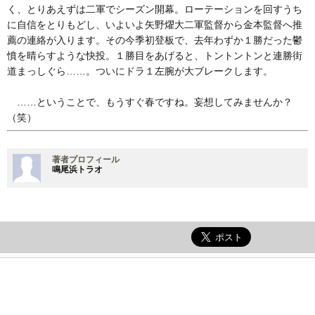
く、とりあえずは二軍でシーズン開幕。ローテーションを回すうち
に自信をとりもどし、いよいよ矢野燿大二軍監督から金本監督へ推
薦の連絡が入ります。その今季初登板で、去年わずか１勝だった鬱
憤を晴らすような快投。１勝目をあげると、トントントンと連勝街
道まっしぐら……。ついにドラ１左腕が大ブレークします。
……ということで、もうすぐ春ですね。妄想してみませんか？
（笑）
著者プロフィール
鳴尾浜トラオ