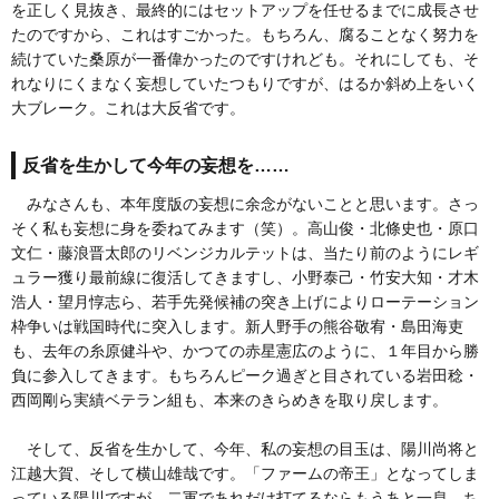
を正しく見抜き、最終的にはセットアップを任せるまでに成長させ
たのですから、これはすごかった。もちろん、腐ることなく努力を
続けていた桑原が一番偉かったのですけれども。それにしても、そ
れなりにくまなく妄想していたつもりですが、はるか斜め上をいく
大ブレーク。これは大反省です。
反省を生かして今年の妄想を……
みなさんも、本年度版の妄想に余念がないことと思います。さっ
そく私も妄想に身を委ねてみます（笑）。高山俊・北條史也・原口
文仁・藤浪晋太郎のリベンジカルテットは、当たり前のようにレギ
ュラー獲り最前線に復活してきますし、小野泰己・竹安大知・才木
浩人・望月惇志ら、若手先発候補の突き上げによりローテーション
枠争いは戦国時代に突入します。新人野手の熊谷敬宥・島田海吏
も、去年の糸原健斗や、かつての赤星憲広のように、１年目から勝
負に参入してきます。もちろんピーク過ぎと目されている岩田稔・
西岡剛ら実績ベテラン組も、本来のきらめきを取り戻します。
そして、反省を生かして、今年、私の妄想の目玉は、陽川尚将と
江越大賀、そして横山雄哉です。「ファームの帝王」となってしま
っている陽川ですが、二軍であれだけ打てるならもうあと一息。ち