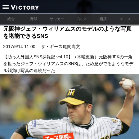
総合
野球
サッカー
ゴルフ
相撲
テニス
元阪神ジェフ・ウィリアムスのモデルのような写真
を堪能できるSNS
2017/9/14 11:00
ザ・ギース尾関高文
【助っ人外国人SNS探報記 vol.10】（木曜更新）元阪神JFKの一角
を担ったジェフ・ウィリアムスのSNSは、ため息がでるようなモデ
ル顔負け写真の連続だった