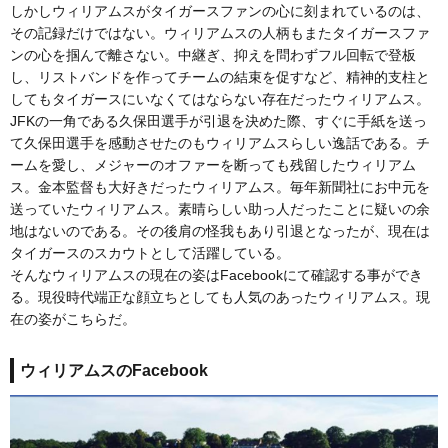
しかしウィリアムスがタイガースファンの心に刻まれているのは、
その記録だけではない。ウィリアムスの人柄もまたタイガースファ
ンの心を掴んで離さない。中継ぎ、抑えを問わずフル回転で登板
し、リストバンドを作ってチームの結束を促すなど、精神的支柱と
してもタイガースにいなくてはならない存在だったウィリアムス。
JFKの一角である久保田選手が引退を決めた際、すぐに手紙を送っ
て久保田選手を感動させたのもウィリアムスらしい逸話である。チ
ームを愛し、メジャーのオファーを断っても残留したウィリアム
ス。金本監督も大好きだったウィリアムス。毎年新聞社にお中元を
送っていたウィリアムス。素晴らしい助っ人だったことに疑いの余
地はないのである。その後肩の怪我もあり引退となったが、現在は
タイガースのスカウトとして活躍している。
そんなウィリアムスの現在の姿はFacebookにて確認する事ができ
る。現役時代端正な顔立ちとしても人気のあったウィリアムス。現
在の姿がこちらだ。
ウィリアムスのFacebook