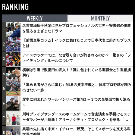
RANKING
WEEKLY
MONTHLY
名古屋場所千秋楽に見たプロフェッショナルの世界～安青錦の優勝
1
を巡るさまざまなドラマ
【前園真聖コラム】イラクに負けたことで日本代表に起きたプラス
2
とは
アイスホッケーでは、なぜ殴り合いが許されるのか？ 驚きの「フ
3
ァイティング」ルールについて
横綱は引退で数億円の収入！？謎に包まれている退職金と引退相撲
4
興行
「富める者がさらに富む」MLBの資本主義と、日本プロ野球が踏み
5
出せない一歩
歴史に刻まれたワールドシリーズ第7戦 ～３つの名場面で振り返る
6
～
川崎ブレイブサンダースのホームゲームで音楽演出を手掛けるスチ
7
ャダラパーが川崎新！アリーナシティ・プロジェクトを語る 「楽
しみでしかないでしょ。川崎は、ずっと成長曲線だから」
異端の先に描く未来：イチロー、野茂、そしてスポーツを支える科
8
学界の挑戦