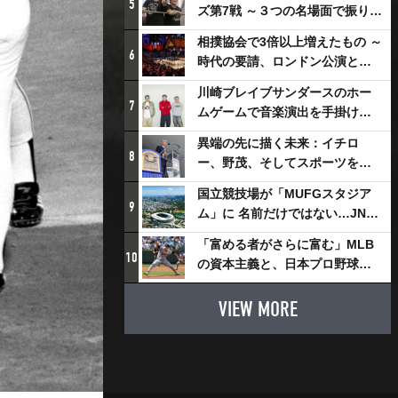
5
ズ第7戦 ～３つの名場面で振り返
る～
相撲協会で3倍以上増えたもの ～
6
時代の要請、ロンドン公演と古
式大相撲
川崎ブレイブサンダースのホー
7
ムゲームで音楽演出を手掛ける
スチャダラパーが川崎新！アリ
異端の先に描く未来：イチロ
ーナシティ・プロジェクトを語
8
ー、野茂、そしてスポーツを支
る 「楽しみでしかないでしょ。
える科学界の挑戦
川崎は、ずっと成長曲線だか
国立競技場が「MUFGスタジア
9
ら」
ム」に 名前だけではない…JNSE
とMUFGが“共創”し描く地域活
「富める者がさらに富む」MLB
性化・社会価値創造の近未来図
10
の資本主義と、日本プロ野球が
とは
踏み出せない一歩
VIEW MORE