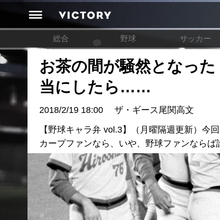
総合
野球
サッカー
お茶の間が騒然となった
当にしたら……
2018/2/19 18:00
ザ・ギース尾関高文
【野球キャラ弁 vol.3】（月曜隔週更新
カープファンなら、いや、野球ファンならば