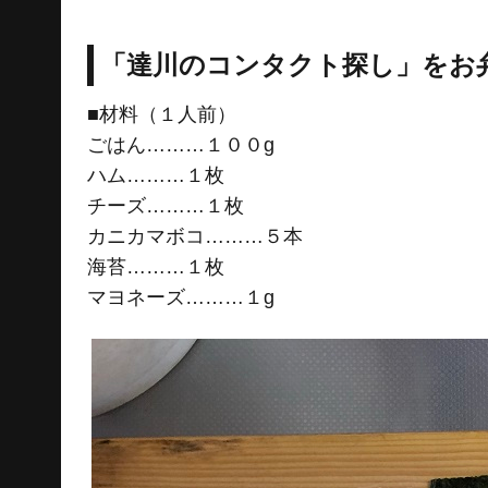
「達川のコンタクト探し」をお
■材料（１人前）
ごはん………１００g
ハム………１枚
チーズ………１枚
カニカマボコ………５本
海苔………１枚
マヨネーズ………１g