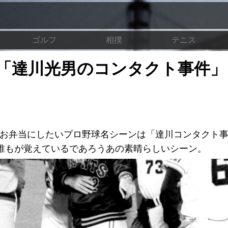
ゴルフ
相撲
テニス
「達川光男のコンタクト事件」
）今回お弁当にしたいプロ野球名シーンは「達川コンタクト
誰もが覚えているであろうあの素晴らしいシーン。