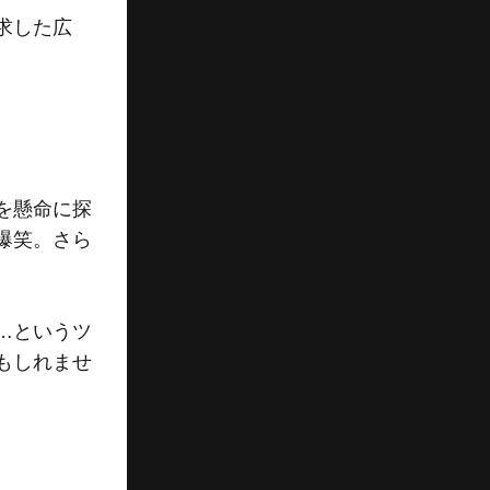
求した広
を懸命に探
爆笑。さら
…というツ
もしれませ