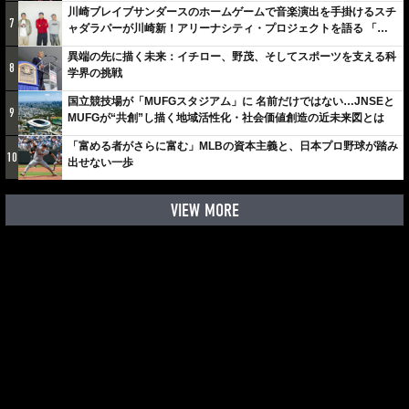
川崎ブレイブサンダースのホームゲームで音楽演出を手掛けるスチ
7
ャダラパーが川崎新！アリーナシティ・プロジェクトを語る 「楽
しみでしかないでしょ。川崎は、ずっと成長曲線だから」
異端の先に描く未来：イチロー、野茂、そしてスポーツを支える科
8
学界の挑戦
国立競技場が「MUFGスタジアム」に 名前だけではない…JNSEと
9
MUFGが“共創”し描く地域活性化・社会価値創造の近未来図とは
「富める者がさらに富む」MLBの資本主義と、日本プロ野球が踏み
10
出せない一歩
VIEW MORE