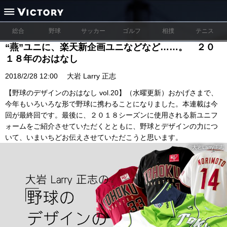
総合
野球
サッカー
ゴルフ
相撲
テニス
“燕”ユニに、楽天新企画ユニなどなど……。 ２０
１８年のおはなし
2018/2/28 12:00
大岩 Larry 正志
【野球のデザインのおはなし vol.20】（水曜更新）おかげさまで、
今年もいろいろな形で野球に携わることになりました。本連載は今
回が最終回です。最後に、２０１８シーズンに使用される新ユニフ
ォームをご紹介させていただくとともに、野球とデザインの力につ
いて、いまいちどお伝えさせていただこうと思います。
©大岩Larry正志