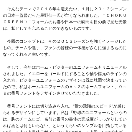
そんなテーマで２０１８年を迎えた中、１月に２０１３シーズン
の日本一監督だった星野仙一氏が亡くなられました。ＴＯＨＯＫＵ
ＧＲＥＥＮユニフォームのお姿や日本一の瞬間を目の前で見た光景
は、私としても忘れることのできないものです。
今回のコンセプトは、その２０１３シーズンを強くイメージした
もの。チームや選手、ファンの皆様の一体感がさらに強まるものに
なってくれると幸いです。
そして、今年はホーム・ビジターのユニフォームもリニューアル
されました。イエローをゴールドにすることや袖や襟元のラインの
入れ方、ビジターユニフォームのデザインは既に球団で決まってい
たので、私はホームユニフォームのＡ～Ｚのネームフォント、０～
９の番号フォントをデザインさせていただきました。
番号フォントには切り込みを入れ、“鷲の飛翔のスピード”が感じ
られるデザインにしています。私は「野球のユニフォームというの
は、胸のチームロゴ、名前と番号の書体の完成度がしっかりしてい
ればあとは何もいらない」というくらいのシンプルを目指している
ので、こういう書体デザインというのはけっこう難しいのですが、