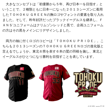
大きなコンセプトは「初優勝から５年、再び日本一を目指す」と
いうことで、２種類ともに日本一になった２０１３シーズンに着用
したＴＯＨＯＫＵ ＧＲＥＥＮの胸ロゴやフォントの要素を取り入れ
ました。そして、昨年好評だったブラックイーグルスを継承し、Ｆ
ＡＮＳ’ユニフォームはクリムゾンレッドと黒で、企画ユニフォーム
の方はその黒をメインにリデザインしました。
両方の袖に付くロゴのコピーは「ＴＯＨＯＫＵ ＰＲＩＤＥ」。こ
ちらも２０１３シーズンのＴＯＨＯＫＵ ＧＲＥＥＮロゴの進化版と
言えるでしょうか。東北６県を表す６本の鷲の羽根を施し、東北と
イーグルスがひとつになり勝利を目指すことを表しています。
©︎大岩Larry正志