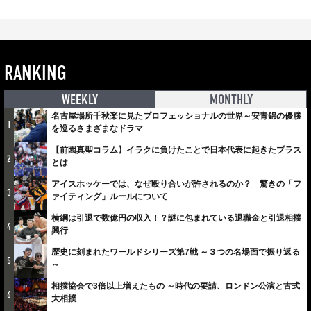
RANKING
WEEKLY
MONTHLY
名古屋場所千秋楽に見たプロフェッショナルの世界～安青錦の優勝
1
を巡るさまざまなドラマ
【前園真聖コラム】イラクに負けたことで日本代表に起きたプラス
2
とは
アイスホッケーでは、なぜ殴り合いが許されるのか？ 驚きの「フ
3
ァイティング」ルールについて
横綱は引退で数億円の収入！？謎に包まれている退職金と引退相撲
4
興行
歴史に刻まれたワールドシリーズ第7戦 ～３つの名場面で振り返る
5
～
相撲協会で3倍以上増えたもの ～時代の要請、ロンドン公演と古式
6
大相撲