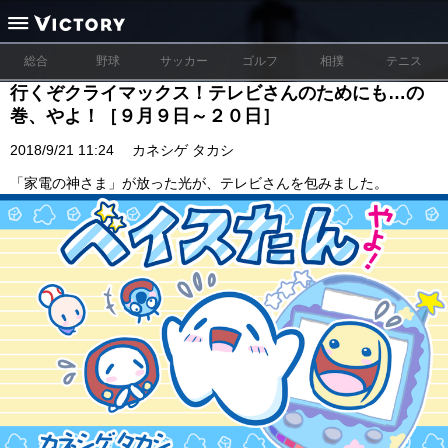
総合
野球
サッカー
ゴルフ
相撲
テニス
行くぞクライマックス！テレビさんのためにも…の
巻、やよ！［９月９日～２０日］
2018/9/21 11:24
カネシゲ タカシ
「家電の神さま」が放った光が、テレビさんを包みました。