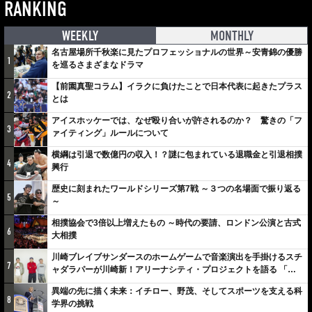
RANKING
WEEKLY
MONTHLY
名古屋場所千秋楽に見たプロフェッショナルの世界～安青錦の優勝
1
を巡るさまざまなドラマ
【前園真聖コラム】イラクに負けたことで日本代表に起きたプラス
2
とは
アイスホッケーでは、なぜ殴り合いが許されるのか？ 驚きの「フ
3
ァイティング」ルールについて
横綱は引退で数億円の収入！？謎に包まれている退職金と引退相撲
4
興行
歴史に刻まれたワールドシリーズ第7戦 ～３つの名場面で振り返る
5
～
相撲協会で3倍以上増えたもの ～時代の要請、ロンドン公演と古式
6
大相撲
川崎ブレイブサンダースのホームゲームで音楽演出を手掛けるスチ
7
ャダラパーが川崎新！アリーナシティ・プロジェクトを語る 「楽
しみでしかないでしょ。川崎は、ずっと成長曲線だから」
異端の先に描く未来：イチロー、野茂、そしてスポーツを支える科
8
学界の挑戦