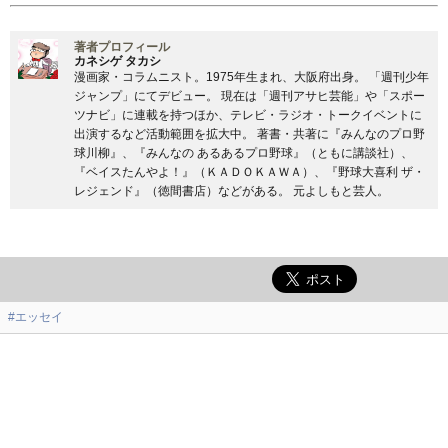
著者プロフィール
カネシゲ タカシ
漫画家・コラムニスト。1975年生まれ、大阪府出身。 「週刊少年
ジャンプ」にてデビュー。 現在は「週刊アサヒ芸能」や「スポー
ツナビ」に連載を持つほか、テレビ・ラジオ・トークイベントに
出演するなど活動範囲を拡大中。 著書・共著に『みんなのプロ野
球川柳』、『みんなの あるあるプロ野球』（ともに講談社）、
『ベイスたんやよ！』（ＫＡＤＯＫＡＷＡ）、『野球大喜利 ザ・
レジェンド』（徳間書店）などがある。 元よしもと芸人。
#エッセイ