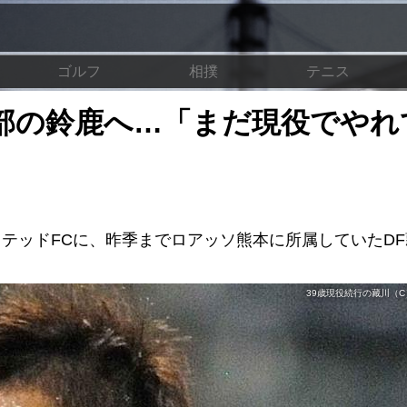
ゴルフ
相撲
テニス
1部の鈴鹿へ…「まだ現役でやれ
テッドFCに、昨季までロアッソ熊本に所属していたD
39歳現役続行の藏川（C）J