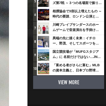
5
ズ第7戦 ～３つの名場面で振り返
る～
相撲協会で3倍以上増えたもの ～
6
時代の要請、ロンドン公演と古
式大相撲
川崎ブレイブサンダースのホー
7
ムゲームで音楽演出を手掛ける
スチャダラパーが川崎新！アリ
異端の先に描く未来：イチロ
ーナシティ・プロジェクトを語
8
ー、野茂、そしてスポーツを支
る 「楽しみでしかないでしょ。
える科学界の挑戦
川崎は、ずっと成長曲線だか
国立競技場が「MUFGスタジア
9
ら」
ム」に 名前だけではない…JNSE
とMUFGが“共創”し描く地域活
「富める者がさらに富む」MLB
性化・社会価値創造の近未来図
10
の資本主義と、日本プロ野球が
とは
踏み出せない一歩
VIEW MORE