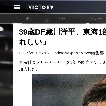
総合
野球
サッカー
39歳DF藏川洋平、東海
れしい」
2017/2/21 17:02
VictorySportsNews編集部
東海社会人サッカーリーグ1部の鈴鹿アンリミ
加入した。