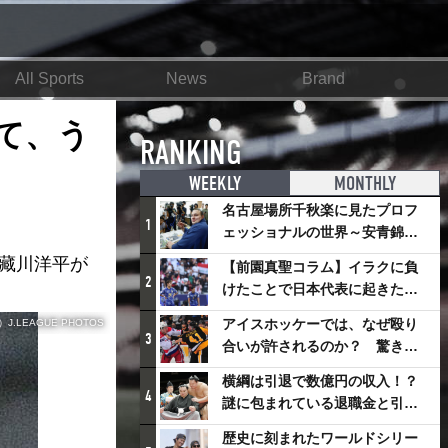
All Sports
News
Brand
て、う
RANKING
WEEKLY
MONTHLY
名古屋場所千秋楽に見たプロフ
1
ェッショナルの世界～安青錦の
優勝を巡るさまざまなドラマ
F藏川洋平が
【前園真聖コラム】イラクに負
2
けたことで日本代表に起きたプ
ラスとは
アイスホッケーでは、なぜ殴り
.LEAGUE PHOTOS
3
合いが許されるのか？ 驚きの
「ファイティング」ルールにつ
横綱は引退で数億円の収入！？
いて
4
謎に包まれている退職金と引退
相撲興行
歴史に刻まれたワールドシリー