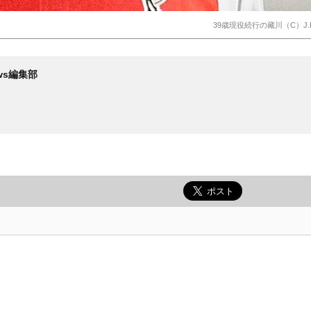
39歳現役続行の藏川（C）J.L
News編集部