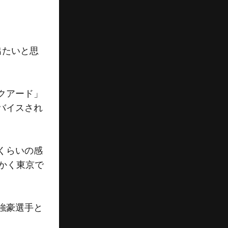
出たいと思
クアード」
バイスされ
くらいの感
かく東京で
強豪選手と