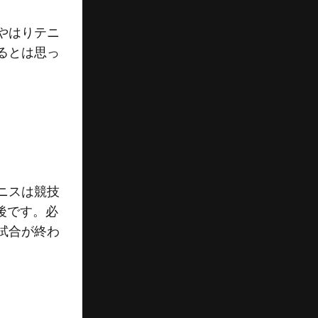
やはりテニ
るとは思っ
ニスは競技
後です。必
試合が終わ