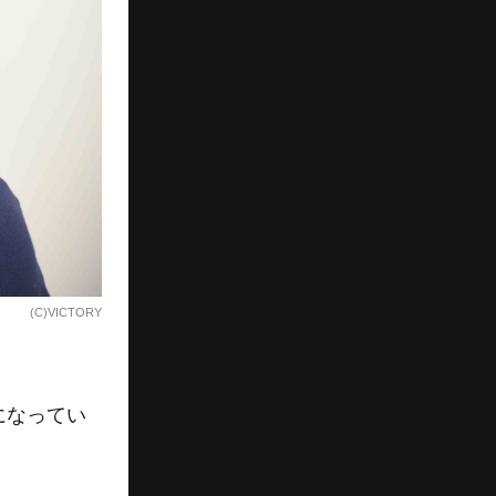
(C)VICTORY
になってい