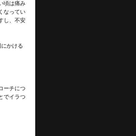
い頃は痛み
くなってい
すし、不安
回にかける
コーチにつ
とでイラつ