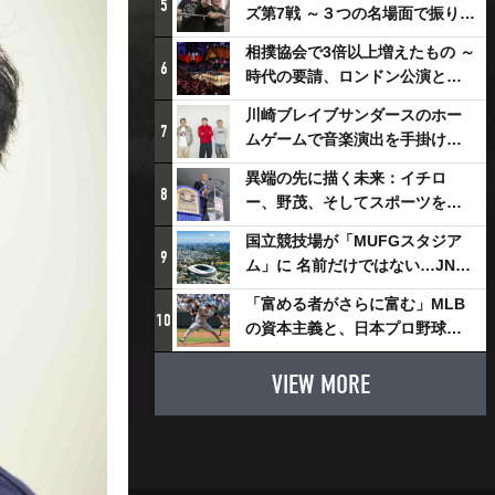
5
ズ第7戦 ～３つの名場面で振り返
る～
相撲協会で3倍以上増えたもの ～
6
時代の要請、ロンドン公演と古
式大相撲
川崎ブレイブサンダースのホー
7
ムゲームで音楽演出を手掛ける
スチャダラパーが川崎新！アリ
異端の先に描く未来：イチロ
ーナシティ・プロジェクトを語
8
ー、野茂、そしてスポーツを支
る 「楽しみでしかないでしょ。
える科学界の挑戦
川崎は、ずっと成長曲線だか
国立競技場が「MUFGスタジア
9
ら」
ム」に 名前だけではない…JNSE
とMUFGが“共創”し描く地域活
「富める者がさらに富む」MLB
性化・社会価値創造の近未来図
10
の資本主義と、日本プロ野球が
とは
踏み出せない一歩
VIEW MORE