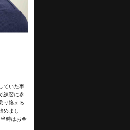
していた車
で練習に参
乗り換える
始めまし
、当時はお金