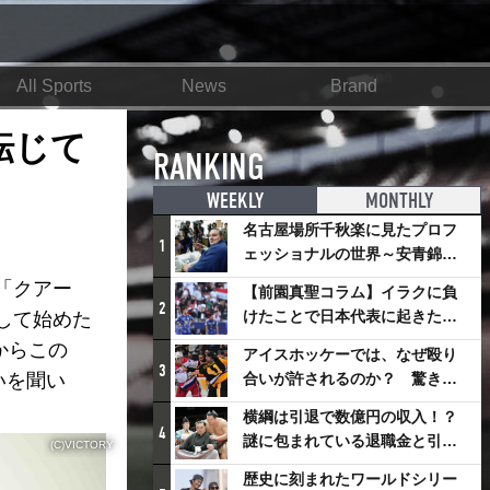
All Sports
News
Brand
転じて
RANKING
WEEKLY
MONTHLY
名古屋場所千秋楽に見たプロフ
1
ェッショナルの世界～安青錦の
優勝を巡るさまざまなドラマ
「クアー
【前園真聖コラム】イラクに負
2
けたことで日本代表に起きたプ
して始めた
ラスとは
からこの
アイスホッケーでは、なぜ殴り
3
いを聞い
合いが許されるのか？ 驚きの
「ファイティング」ルールにつ
横綱は引退で数億円の収入！？
いて
4
謎に包まれている退職金と引退
(C)VICTORY
相撲興行
歴史に刻まれたワールドシリー