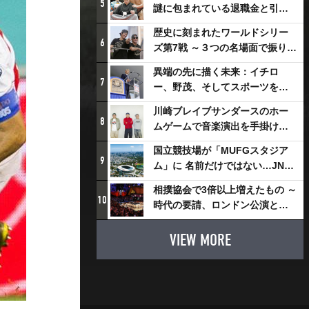
5
謎に包まれている退職金と引退
相撲興行
歴史に刻まれたワールドシリー
6
ズ第7戦 ～３つの名場面で振り返
る～
異端の先に描く未来：イチロ
7
ー、野茂、そしてスポーツを支
える科学界の挑戦
川崎ブレイブサンダースのホー
8
ムゲームで音楽演出を手掛ける
スチャダラパーが川崎新！アリ
国立競技場が「MUFGスタジア
ーナシティ・プロジェクトを語
9
ム」に 名前だけではない…JNSE
る 「楽しみでしかないでしょ。
とMUFGが“共創”し描く地域活
川崎は、ずっと成長曲線だか
相撲協会で3倍以上増えたもの ～
性化・社会価値創造の近未来図
10
ら」
時代の要請、ロンドン公演と古
とは
式大相撲
VIEW MORE