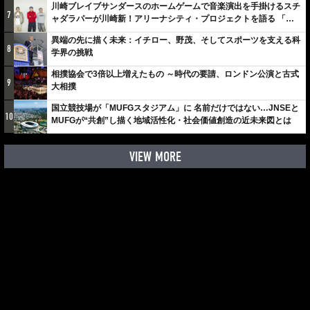
川崎ブレイブサンダースのホームゲームで音楽演出を手掛けるスチ
7
ャダラパーが川崎新！アリーナシティ・プロジェクトを語る 「楽
しみでしかないでしょ。川崎は、ずっと成長曲線だから」
異端の先に描く未来：イチロー、野茂、そしてスポーツを支える科
8
学界の挑戦
相撲協会で3倍以上増えたもの ～時代の要請、ロンドン公演と古式
9
大相撲
国立競技場が「MUFGスタジアム」に 名前だけではない…JNSEと
10
MUFGが“共創”し描く地域活性化・社会価値創造の近未来図とは
VIEW MORE