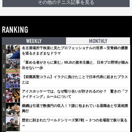
その他のテニス記事を見る
RANKING
WEEKLY
MONTHLY
名古屋場所千秋楽に見たプロフェッショナルの世界～安青錦の優勝
1
を巡るさまざまなドラマ
「富める者がさらに富む」MLBの資本主義と、日本プロ野球が踏み
2
出せない一歩
【前園真聖コラム】イラクに負けたことで日本代表に起きたプラス
3
とは
アイスホッケーでは、なぜ殴り合いが許されるのか？ 驚きの「フ
4
ァイティング」ルールについて
横綱は引退で数億円の収入！？謎に包まれている退職金と引退相撲
5
興行
歴史に刻まれたワールドシリーズ第7戦 ～３つの名場面で振り返る
6
～