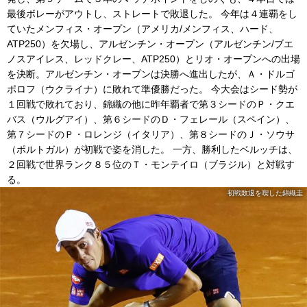
最後ボレーがアウトし、ストレートで敗退した。 今年は４連覇をし
ていたメンフィス・オープン（アメリカ/メンフィス、ハード、
ATP250）を欠場し、アルゼンチン・オープン（アルゼンチン/ブエ
ノスアイレス、レッドクレー、ATP250）とリオ・オープンへの出場
を決断。アルゼンチン・オープンは決勝へ進出したが、Ａ・ドルゴ
ポロフ（ウクライナ）に敗れて準優勝だった。 今大会はシード勢が
１回戦で敗れており、錦織の他に昨年覇者で第３シードのＰ・クエ
バス（ウルグアイ）、第６シードのＤ・フェレール（スペイン）、
第７シードのＰ・ロレンジ（イタリア）、第８シードのＪ・ソウサ
（ポルトガル）が初戦で姿を消した。 一方、勝利したベルッチは、
２回戦で世界ランク８５位のＴ・モンテイロ（ブラジル）と対戦す
る。
初戦敗退を喫した錦織圭