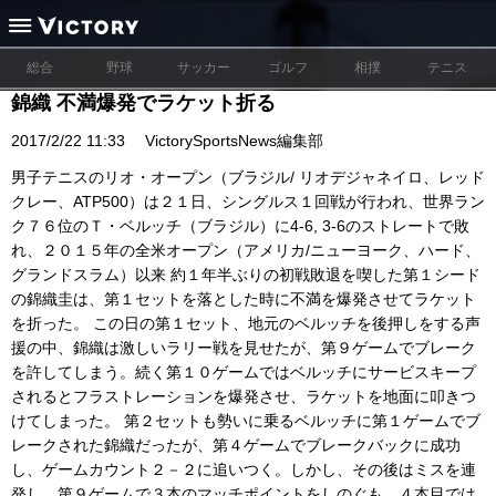
総合
野球
サッカー
ゴルフ
相撲
テニス
錦織 不満爆発でラケット折る
2017/2/22 11:33
VictorySportsNews編集部
男子テニスのリオ・オープン（ブラジル/ リオデジャネイロ、レッド
クレー、ATP500）は２１日、シングルス１回戦が行われ、世界ラン
ク７６位のＴ・ベルッチ（ブラジル）に4-6, 3-6のストレートで敗
れ、２０１５年の全米オープン（アメリカ/ニューヨーク、ハード、
グランドスラム）以来 約１年半ぶりの初戦敗退を喫した第１シード
の錦織圭は、第１セットを落とした時に不満を爆発させてラケット
を折った。 この日の第１セット、地元のベルッチを後押しをする声
援の中、錦織は激しいラリー戦を見せたが、第９ゲームでブレーク
を許してしまう。続く第１０ゲームではベルッチにサービスキープ
されるとフラストレーションを爆発させ、ラケットを地面に叩きつ
けてしまった。 第２セットも勢いに乗るベルッチに第１ゲームでブ
レークされた錦織だったが、第４ゲームでブレークバックに成功
し、ゲームカウント２－２に追いつく。しかし、その後はミスを連
発し、第９ゲームで３本のマッチポイントをしのぐも、４本目では