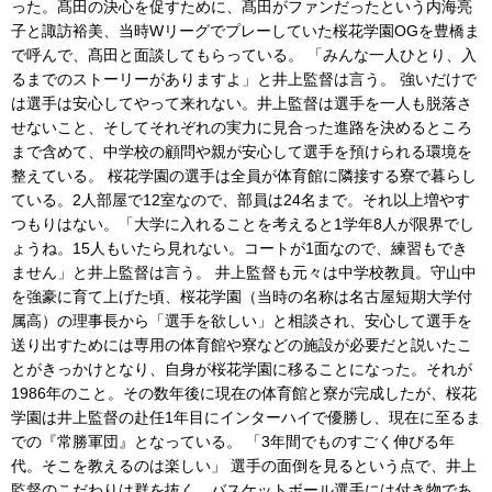
った。髙田の決心を促すために、髙田がファンだったという内海亮
子と諏訪裕美、当時Wリーグでプレーしていた桜花学園OGを豊橋ま
で呼んで、髙田と面談してもらっている。 「みんな一人ひとり、入
るまでのストーリーがありますよ」と井上監督は言う。 強いだけで
は選手は安心してやって来れない。井上監督は選手を一人も脱落さ
せないこと、そしてそれぞれの実力に見合った進路を決めるところ
まで含めて、中学校の顧問や親が安心して選手を預けられる環境を
整えている。 桜花学園の選手は全員が体育館に隣接する寮で暮らし
ている。2人部屋で12室なので、部員は24名まで。それ以上増やす
つもりはない。「大学に入れることを考えると1学年8人が限界でし
ょうね。15人もいたら見れない。コートが1面なので、練習もでき
ません」と井上監督は言う。 井上監督も元々は中学校教員。守山中
を強豪に育て上げた頃、桜花学園（当時の名称は名古屋短期大学付
属高）の理事長から「選手を欲しい」と相談され、安心して選手を
送り出すためには専用の体育館や寮などの施設が必要だと説いたこ
とがきっかけとなり、自身が桜花学園に移ることになった。それが
1986年のこと。その数年後に現在の体育館と寮が完成したが、桜花
学園は井上監督の赴任1年目にインターハイで優勝し、現在に至るま
での『常勝軍団』となっている。 「3年間でものすごく伸びる年
代。そこを教えるのは楽しい」 選手の面倒を見るという点で、井上
監督のこだわりは群を抜く。バスケットボール選手には付き物であ