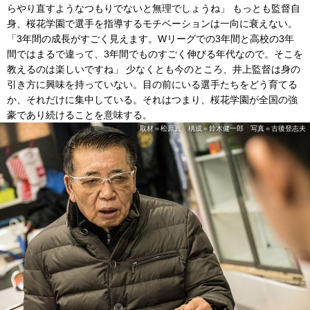
らやり直すようなつもりでないと無理でしょうね」 もっとも監督自
身、桜花学園で選手を指導するモチベーションは一向に衰えない。
「3年間の成長がすごく見えます。Wリーグでの3年間と高校の3年
間ではまるで違って、3年間でものすごく伸びる年代なので。そこを
教えるのは楽しいですね」 少なくとも今のところ、井上監督は身の
引き方に興味を持っていない。目の前にいる選手たちをどう育てる
か、それだけに集中している。それはつまり、桜花学園が全国の強
豪であり続けることを意味する。
取材＝松原真 構成＝鈴木健一郎 写真＝古後登志夫