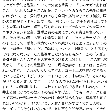
るケガの予防と処置についての知識も豊富で、「このケガであれば
ここ、リハビリはあそこの病院、こういうケガならこの先生に相談
すればいい」と、愛知県だけでなく全国の病院やリハビリ施設、医
師の名前がすらすらと出てくる。 同じように、選手を送り出しても
らう全国の中学校、選手を送り出すWリーグの各クラブや大学との
コネクションも豊富。選手全員の進路についても責任を負ってい
る。それぞれの選手の実力や希望に応じて、「次のステージで、そ
の子にとって一番良い環境でバスケを続けられるように」というの
が井上監督の『思い』だ。 70歳になった今、後継者のことも考えな
ければならないが、ただ指導するだけならともかく、この『人脈』
を引き継ぐことのできる人材を見つけるのは難しい。 「この前も校
長から、『そろそろ総監督になって現場は誰かに任せては』と言わ
れたんですが、これがいないんですよ。コート上の指導ができる人
はいると思いますが、リクルートのところ、中学校の先生とのつな
がりとなると難しいです」 「どんな人であれば任せられると思いま
すか？」の質問に対し、「大神ぐらいならできるかもしれない」と
井上監督はかつての教え子の名前を挙げた。「でも、Wリーグと違
って高校の外部コーチでそれだけの給料は払えない。指導者も育て
ればいいのかもしれないけど、人付き合いがすごくできる人材と
か、探してもそうはいないので。逆に言うと私が辞めた後、イチか