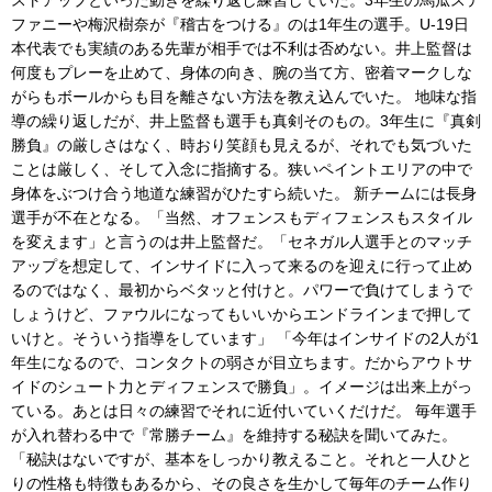
ストアップといった動きを繰り返し練習していた。3年生の馬瓜ステ
ファニーや梅沢樹奈が『稽古をつける』のは1年生の選手。U-19日
本代表でも実績のある先輩が相手では不利は否めない。井上監督は
何度もプレーを止めて、身体の向き、腕の当て方、密着マークしな
がらもボールからも目を離さない方法を教え込んでいた。 地味な指
導の繰り返しだが、井上監督も選手も真剣そのもの。3年生に『真剣
勝負』の厳しさはなく、時おり笑顔も見えるが、それでも気づいた
ことは厳しく、そして入念に指摘する。狭いペイントエリアの中で
身体をぶつけ合う地道な練習がひたすら続いた。 新チームには長身
選手が不在となる。「当然、オフェンスもディフェンスもスタイル
を変えます」と言うのは井上監督だ。「セネガル人選手とのマッチ
アップを想定して、インサイドに入って来るのを迎えに行って止め
るのではなく、最初からベタッと付けと。パワーで負けてしまうで
しょうけど、ファウルになってもいいからエンドラインまで押して
いけと。そういう指導をしています」 「今年はインサイドの2人が1
年生になるので、コンタクトの弱さが目立ちます。だからアウトサ
イドのシュート力とディフェンスで勝負」。イメージは出来上がっ
ている。あとは日々の練習でそれに近付いていくだけだ。 毎年選手
が入れ替わる中で『常勝チーム』を維持する秘訣を聞いてみた。
「秘訣はないですが、基本をしっかり教えること。それと一人ひと
りの性格も特徴もあるから、その良さを生かして毎年のチーム作り