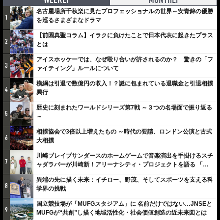
名古屋場所千秋楽に見たプロフェッショナルの世界～安青錦の優勝
1
を巡るさまざまなドラマ
【前園真聖コラム】イラクに負けたことで日本代表に起きたプラス
2
とは
アイスホッケーでは、なぜ殴り合いが許されるのか？ 驚きの「フ
3
ァイティング」ルールについて
横綱は引退で数億円の収入！？謎に包まれている退職金と引退相撲
4
興行
歴史に刻まれたワールドシリーズ第7戦 ～３つの名場面で振り返る
5
～
相撲協会で3倍以上増えたもの ～時代の要請、ロンドン公演と古式
6
大相撲
川崎ブレイブサンダースのホームゲームで音楽演出を手掛けるスチ
7
ャダラパーが川崎新！アリーナシティ・プロジェクトを語る 「楽
しみでしかないでしょ。川崎は、ずっと成長曲線だから」
異端の先に描く未来：イチロー、野茂、そしてスポーツを支える科
8
学界の挑戦
国立競技場が「MUFGスタジアム」に 名前だけではない…JNSEと
9
MUFGが“共創”し描く地域活性化・社会価値創造の近未来図とは