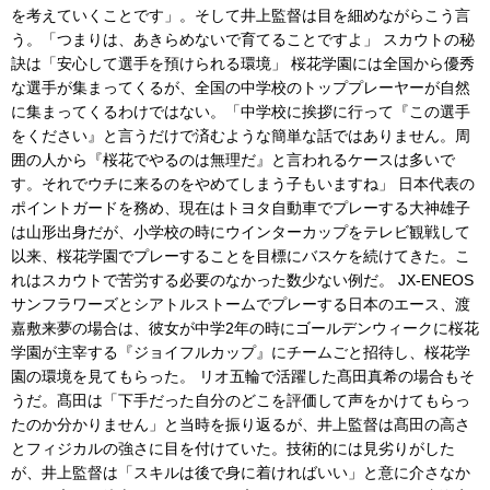
を考えていくことです」。そして井上監督は目を細めながらこう言
う。「つまりは、あきらめないで育てることですよ」 スカウトの秘
訣は「安心して選手を預けられる環境」 桜花学園には全国から優秀
な選手が集まってくるが、全国の中学校のトッププレーヤーが自然
に集まってくるわけではない。「中学校に挨拶に行って『この選手
をください』と言うだけで済むような簡単な話ではありません。周
囲の人から『桜花でやるのは無理だ』と言われるケースは多いで
す。それでウチに来るのをやめてしまう子もいますね」 日本代表の
ポイントガードを務め、現在はトヨタ自動車でプレーする大神雄子
は山形出身だが、小学校の時にウインターカップをテレビ観戦して
以来、桜花学園でプレーすることを目標にバスケを続けてきた。こ
れはスカウトで苦労する必要のなかった数少ない例だ。 JX-ENEOS
サンフラワーズとシアトルストームでプレーする日本のエース、渡
嘉敷来夢の場合は、彼女が中学2年の時にゴールデンウィークに桜花
学園が主宰する『ジョイフルカップ』にチームごと招待し、桜花学
園の環境を見てもらった。 リオ五輪で活躍した髙田真希の場合もそ
うだ。髙田は「下手だった自分のどこを評価して声をかけてもらっ
たのか分かりません」と当時を振り返るが、井上監督は髙田の高さ
とフィジカルの強さに目を付けていた。技術的には見劣りがした
が、井上監督は「スキルは後で身に着ければいい」と意に介さなか