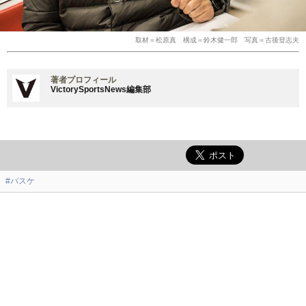
取材＝松原真 構成＝鈴木健一郎 写真＝古後登志夫
著者プロフィール
VictorySportsNews編集部
#バスケ