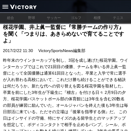
総合
野球
サッカー
ゴルフ
相撲
テニス
桜花学園、井上眞一監督に『常勝チームの作り方』
を聞く「つまりは、あきらめないで育てることです
よ」
2017/2/22 11:30
VictorySportsNews編集部
昨年末のウインターカップを制し、3冠を成し遂げた桜花学園。ウイ
ンターカップではこれで21回目の優勝、チームを率いる井上眞一監
督にとって全国優勝は通算61回目となった。卒業と入学で常に選手
が入れ替わる高校において、これだけ勝ち続けることができる秘訣
は何だろうか。新たな代への切り替えを図る桜花学園を取材した。
卒業を前にした3年生が下級生に『稽古』を付ける日々 2月9日の夕
方、桜花学園バスケットボール部の体育館には3年生を含む20数名
の部員が練習に励んでいた。オールジャパンを終えた後も3年生は毎
日部活に来ている。ただその立場は『後輩を指導する側』だ。 この
日はインサイドの守備、特にサイズのある留学生とのマッチアップ
を想定して、ボディコンタクトで相手を止めるバンプ、シール、ポ