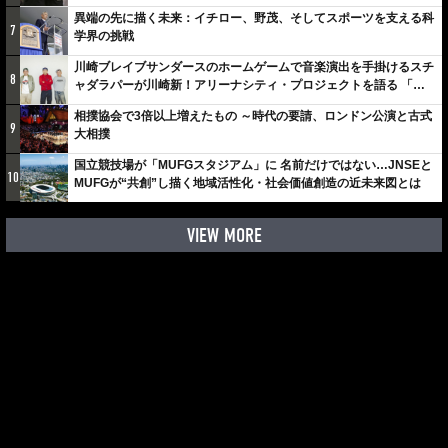
異端の先に描く未来：イチロー、野茂、そしてスポーツを支える科
7
学界の挑戦
川崎ブレイブサンダースのホームゲームで音楽演出を手掛けるスチ
8
ャダラパーが川崎新！アリーナシティ・プロジェクトを語る 「楽
しみでしかないでしょ。川崎は、ずっと成長曲線だから」
相撲協会で3倍以上増えたもの ～時代の要請、ロンドン公演と古式
9
大相撲
国立競技場が「MUFGスタジアム」に 名前だけではない…JNSEと
10
MUFGが“共創”し描く地域活性化・社会価値創造の近未来図とは
VIEW MORE