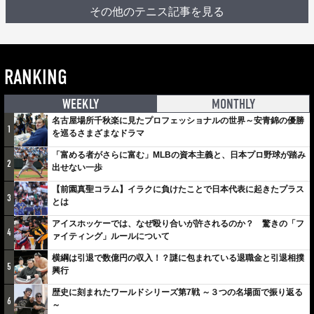
その他のテニス記事を見る
RANKING
WEEKLY
MONTHLY
名古屋場所千秋楽に見たプロフェッショナルの世界～安青錦の優勝
1
を巡るさまざまなドラマ
「富める者がさらに富む」MLBの資本主義と、日本プロ野球が踏み
2
出せない一歩
【前園真聖コラム】イラクに負けたことで日本代表に起きたプラス
3
とは
アイスホッケーでは、なぜ殴り合いが許されるのか？ 驚きの「フ
4
ァイティング」ルールについて
横綱は引退で数億円の収入！？謎に包まれている退職金と引退相撲
5
興行
歴史に刻まれたワールドシリーズ第7戦 ～３つの名場面で振り返る
6
～