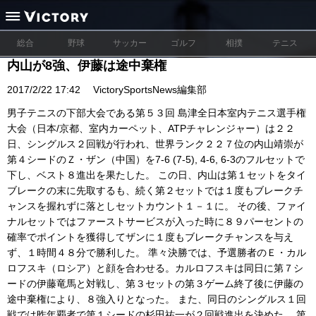
総合
野球
サッカー
ゴルフ
相撲
テニス
内山が8強、伊藤は途中棄権
2017/2/22 17:42
VictorySportsNews編集部
男子テニスの下部大会である第５３回 島津全日本室内テニス選手権
大会（日本/京都、室内カーペット、ATPチャレンジャー）は２２
日、シングルス２回戦が行われ、世界ランク２２７位の内山靖崇が
第４シードのＺ・ザン（中国）を7-6 (7-5), 4-6, 6-3のフルセットで
下し、ベスト８進出を果たした。 この日、内山は第１セットをタイ
ブレークの末に先取するも、続く第２セットでは１度もブレークチ
ャンスを握れずに落としセットカウント１－１に。 その後、ファイ
ナルセットではファーストサービスが入った時に８９パーセントの
確率でポイントを獲得してザンに１度もブレークチャンスを与え
ず、１時間４８分で勝利した。 準々決勝では、予選勝者のＥ・カル
ロフスキ（ロシア）と顔を合わせる。カルロフスキは同日に第７シ
ードの伊藤竜馬と対戦し、第３セットの第３ゲーム終了後に伊藤の
途中棄権により、８強入りとなった。 また、同日のシングルス１回
戦では昨年覇者で第１シードの杉田祐一が２回戦進出を決めた。 第