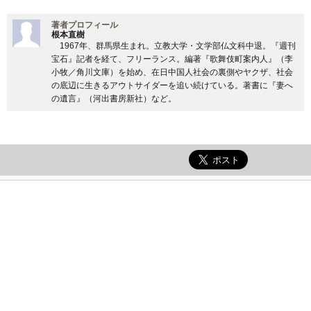
著者プロフィール
根本直樹
1967年、群馬県生まれ。立教大学・文学部仏文科中退。『週刊
宝石』記者を経て、フリーランス。編著『歌舞伎町案内人』（李
小牧／角川文庫）を始め、在日中国人社会の裏側やヤクザ、社会
の底辺に生きるアウトサイダーを追い続けている。著書に『妻へ
の遺言』（河出書房新社）など。