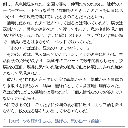
倒し、救急搬送された。公園で暮らす仲間たちのために、近所のス
ーパーマーケットでうな重弁当数個を万引きしたところを店員に見
つかり、全力疾走で逃げていたときのことだったという。
酒毒に侵され、たえず足がつって困るとは聞いていたが、病状は
深刻だった。緊急の連絡先として渡してあった、私の名刺を見た病
院が電話をくれたのだ。すぐに駆けつけると、マナブはどす黒い顔
で、酒臭い息を吐きながら、ベッドで泣いていた。
「あのくそばばあ、淫売のくせしやがって！」
その後、彼は、忌み嫌っていたボランティアの連中に拾われ、生
活保護の受給が決まり、築50年のアパートで数年間暮らしたが、疫
病禍の直前、腐臭に気づいた近隣の通報で血と体液にまみれた屍体
となって発見された。
彼がくそばばあと言っていた実の母親からも、親戚からも遺体の
引き取りを拒絶され、結局、無縁仏として区営墓地に埋葬された。
私は役所にどこの墓地かと尋ねたが、「個人情報なのでお答えでき
ない」の一点張り。
私にできるのは、ごくたまに公園の噴水前に座り、カップ酒を啜り
ながら、奴の走る姿を思い出してやるぐらいだ。
【スポーツを読む】走る、逃げる、思い出す（前編）