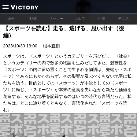
総合
野球
サッカー
ゴルフ
相撲
テニス
【スポーツを読む】走る、逃げる、思い出す（後
編）
2023/10/30 19:00
根本直樹
スポーツは、〈スポーツ〉というカテゴリーを飛びだし、〈社会〉
というカテゴリーの内で数多の物語を生みだしてきた。競技性を
〈スポーツ〉の内に留め置くことで生まれる物語は、発端が〈スポ
ーツ〉であるにもかかわらず、その影響が及ぶべくもない地平に私
たちを誘う。目的としての〈スポーツ〉が手段としての〈スポー
ツ〉に転じ、〈スポーツ〉が本来の意義を失いながら新たな価値を
創造する。そんな地平を記録するのはいつの時代も言語だった。私
たちは、どこに辿り着くともなく、言語化された『スポーツを読
む』。