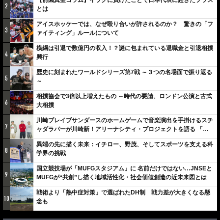
【前園真聖コラム】イラクに負けたことで日本代表に起きたプラス
2
とは
アイスホッケーでは、なぜ殴り合いが許されるのか？ 驚きの「フ
3
ァイティング」ルールについて
横綱は引退で数億円の収入！？謎に包まれている退職金と引退相撲
4
興行
歴史に刻まれたワールドシリーズ第7戦 ～３つの名場面で振り返る
5
～
相撲協会で3倍以上増えたもの ～時代の要請、ロンドン公演と古式
6
大相撲
川崎ブレイブサンダースのホームゲームで音楽演出を手掛けるスチ
7
ャダラパーが川崎新！アリーナシティ・プロジェクトを語る 「楽
しみでしかないでしょ。川崎は、ずっと成長曲線だから」
異端の先に描く未来：イチロー、野茂、そしてスポーツを支える科
8
学界の挑戦
国立競技場が「MUFGスタジアム」に 名前だけではない…JNSEと
9
MUFGが“共創”し描く地域活性化・社会価値創造の近未来図とは
戦術より「熱中症対策」で選ばれたDH制 戦力差が大きくなる懸
10
念も