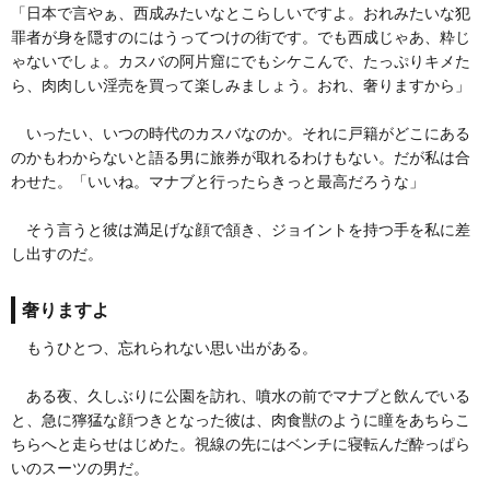
「日本で言やぁ、西成みたいなとこらしいですよ。おれみたいな犯
罪者が身を隠すのにはうってつけの街です。でも西成じゃあ、粋じ
ゃないでしょ。カスバの阿片窟にでもシケこんで、たっぷりキメた
ら、肉肉しい淫売を買って楽しみましょう。おれ、奢りますから」
いったい、いつの時代のカスバなのか。それに戸籍がどこにある
のかもわからないと語る男に旅券が取れるわけもない。だが私は合
わせた。「いいね。マナブと行ったらきっと最高だろうな」
そう言うと彼は満足げな顔で頷き、ジョイントを持つ手を私に差
し出すのだ。
奢りますよ
もうひとつ、忘れられない思い出がある。
ある夜、久しぶりに公園を訪れ、噴水の前でマナブと飲んでいる
と、急に獰猛な顔つきとなった彼は、肉食獣のように瞳をあちらこ
ちらへと走らせはじめた。視線の先にはベンチに寝転んだ酔っぱら
いのスーツの男だ。