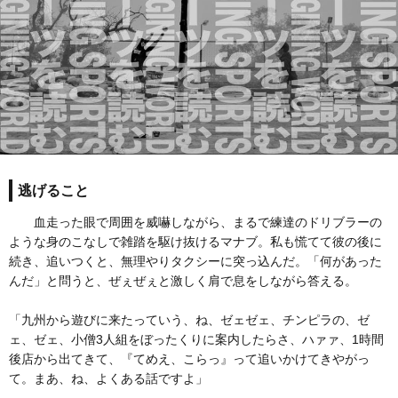
逃げること
血走った眼で周囲を威嚇しながら、まるで練達のドリブラーの
ような身のこなしで雑踏を駆け抜けるマナブ。私も慌てて彼の後に
続き、追いつくと、無理やりタクシーに突っ込んだ。「何があった
んだ」と問うと、ぜぇぜぇと激しく肩で息をしながら答える。
「九州から遊びに来たっていう、ね、ゼェゼェ、チンピラの、ゼ
ェ、ゼェ、小僧3人組をぼったくりに案内したらさ、ハァァ、1時間
後店から出てきて、『てめえ、こらっ』って追いかけてきやがっ
て。まあ、ね、よくある話ですよ」