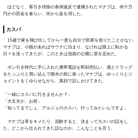
ほどなく、客引き排除の条例違反で逮捕されたマナブは、何十万
円かの罰金を食らい、街から姿を消した。
カスバ
15歳で家を飛び出してから一度も自分で部屋を借りたことがない
マナブは、小銭があればサウナに泊まり、なければ路上に転がる
日々を送ってきたが、このときは池袋の公園に居を定めた。
ポン引き時代に手に入れた携帯電話を即刻売払い、酒とドラッグ
をたっぷりと買い込んで噴水の前に座ったマナブは、ゆっくりとジ
ョイントをくゆらせながら、真顔で話しかけてきた。
「一緒にカスバに行きませんか？」
「大丈夫か、お前」
「知ってるでしょ、アルジェのカスバ。行ってみたいんですよ」
マナブは草をキメたり、泥酔すると、決まってカスバの話をし
た。どこから仕入れてきた話なのか、こんなことを言う。