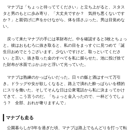
マナブは「ちょっと待っててください」と立ち上がると、スタス
タと男のもとに歩み寄り、「大丈夫ですか？ 気持ち悪くないです
か？」と親切げに声をかけながら、体を揺さぶった。男は目覚めな
い。
戻って来たマナブの手には革財布だ。中を確認すると3枚とちょっ
と。彼はおもむろに抜き取ると、私の目をまっすぐに見つめて「誕
生日おめでとうございます。少ないですけど、取っといてくださ
い」と言い、抜き取った金のすべてを私に握らせた。池に投げ捨て
た財布が水面でぷかぷかと浮いて光っていた。
マナブは熟練のかっぱらいだった。日々の飯と酒はすべて万引
き。ドラッグや女が欲しくなると、路上で潰れた酔っぱらいを標的
にスリを働いた。そしてそんな日は公衆電話から私に決まってかけ
てきて、こう言うのだ。「ちょっと金入ったので、一杯どうでしょ
う？ 全部、おれが奢りますんで」
マナブも走る
公園暮らしが3年を過ぎた頃、マナブは路上でもんどりを打って転