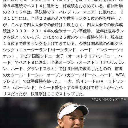
降５年連続でベスト４に進出と、好成績をおさめている。前回出場
の２０１５年は、準決勝でＳ・ハレプ（ルーマニア）に敗れた。 ２
０１１年には、当時２０歳の若さで世界ランク１位の座を獲得した
が、これまで四大大会での優勝は１度もなく、四大大会での最高成
績は２００９・２０１４年の全米オープン準優勝。 近年は世界ラン
クを落としているが、これまで２５度のツアー優勝を誇り、現在は
１５位まで世界ランクを上げてきている。今季は開幕戦のASBクラ
シック（ニュージーランド/オークランド、ハード、インターナショ
ナル ）、アピア国際シドニー女子（オーストラリア/ シドニー、ハ
ード）でベスト８に進出。全豪オープン（オーストラリア/メルボル
ン、ハード、グランドスラム）では３回戦で敗退したものの、前週
のカタール・トータル・オープン（カタール/ドーハ、ハード、WTA
プレミア）では準優勝を飾った。 一方、第４シードのＡ・ラドワン
スカ（ポーランド）らシード勢を下す金星をあげて勝ち上がったベ
リスだったが、快進撃はここでストップした。
2年ぶり4強のウォズニアキ