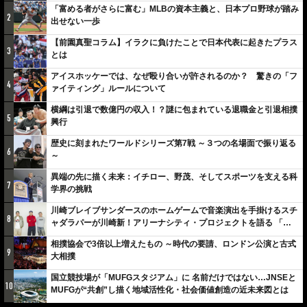
「富める者がさらに富む」MLBの資本主義と、日本プロ野球が踏み
2
出せない一歩
【前園真聖コラム】イラクに負けたことで日本代表に起きたプラス
3
とは
アイスホッケーでは、なぜ殴り合いが許されるのか？ 驚きの「フ
4
ァイティング」ルールについて
横綱は引退で数億円の収入！？謎に包まれている退職金と引退相撲
5
興行
歴史に刻まれたワールドシリーズ第7戦 ～３つの名場面で振り返る
6
～
異端の先に描く未来：イチロー、野茂、そしてスポーツを支える科
7
学界の挑戦
川崎ブレイブサンダースのホームゲームで音楽演出を手掛けるスチ
8
ャダラパーが川崎新！アリーナシティ・プロジェクトを語る 「楽
しみでしかないでしょ。川崎は、ずっと成長曲線だから」
相撲協会で3倍以上増えたもの ～時代の要請、ロンドン公演と古式
9
大相撲
国立競技場が「MUFGスタジアム」に 名前だけではない…JNSEと
10
MUFGが“共創”し描く地域活性化・社会価値創造の近未来図とは