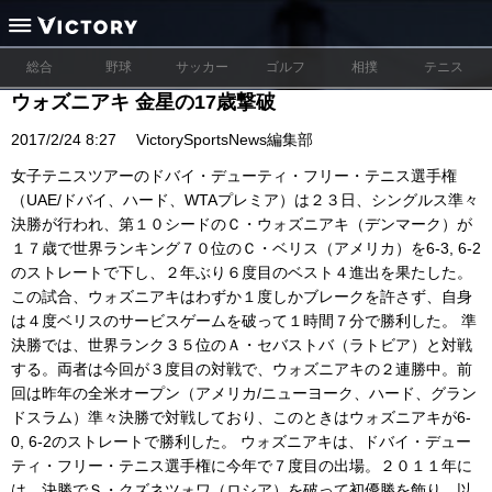
総合
野球
サッカー
ゴルフ
相撲
テニス
ウォズニアキ 金星の17歳撃破
2017/2/24 8:27
VictorySportsNews編集部
女子テニスツアーのドバイ・デューティ・フリー・テニス選手権
（UAE/ドバイ、ハード、WTAプレミア）は２３日、シングルス準々
決勝が行われ、第１０シードのＣ・ウォズニアキ（デンマーク）が
１７歳で世界ランキング７０位のＣ・ベリス（アメリカ）を6-3, 6-2
のストレートで下し、２年ぶり６度目のベスト４進出を果たした。
この試合、ウォズニアキはわずか１度しかブレークを許さず、自身
は４度ベリスのサービスゲームを破って１時間７分で勝利した。 準
決勝では、世界ランク３５位のＡ・セバストバ（ラトビア）と対戦
する。両者は今回が３度目の対戦で、ウォズニアキの２連勝中。前
回は昨年の全米オープン（アメリカ/ニューヨーク、ハード、グラン
ドスラム）準々決勝で対戦しており、このときはウォズニアキが6-
0, 6-2のストレートで勝利した。 ウォズニアキは、ドバイ・デュー
ティ・フリー・テニス選手権に今年で７度目の出場。２０１１年に
は、決勝でＳ・クズネツォワ（ロシア）を破って初優勝を飾り、以