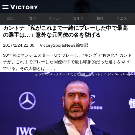
総合
野球
サッカー
ゴルフ
相撲
テニス
カントナ「私がこれまで一緒にプレーした中で最高
の選手は…」意外な元同僚の名を挙げる
2017/2/24 21:30
VictorySportsNews編集部
90年台にマンチェスター・Uでプレーし、“キング”と称されたカント
ナが、これまでプレーした同僚の中で最も印象的だった選手を挙げ
ている。その人物とは……。
かつてマンチェスター・Uなどで活躍したカントナ／（C）Getty Images