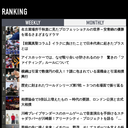
RANKING
WEEKLY
MONTHLY
名古屋場所千秋楽に見たプロフェッショナルの世界～安青錦の優勝
1
を巡るさまざまなドラマ
【前園真聖コラム】イラクに負けたことで日本代表に起きたプラス
2
とは
アイスホッケーでは、なぜ殴り合いが許されるのか？ 驚きの「フ
3
ァイティング」ルールについて
横綱は引退で数億円の収入！？謎に包まれている退職金と引退相撲
4
興行
歴史に刻まれたワールドシリーズ第7戦 ～３つの名場面で振り返る
5
～
相撲協会で3倍以上増えたもの ～時代の要請、ロンドン公演と古式
6
大相撲
川崎ブレイブサンダースのホームゲームで音楽演出を手掛けるスチ
7
ャダラパーが川崎新！アリーナシティ・プロジェクトを語る 「楽
しみでしかないでしょ。川崎は、ずっと成長曲線だから」
異端の先に描く未来：イチロー、野茂、そしてスポーツを支える科