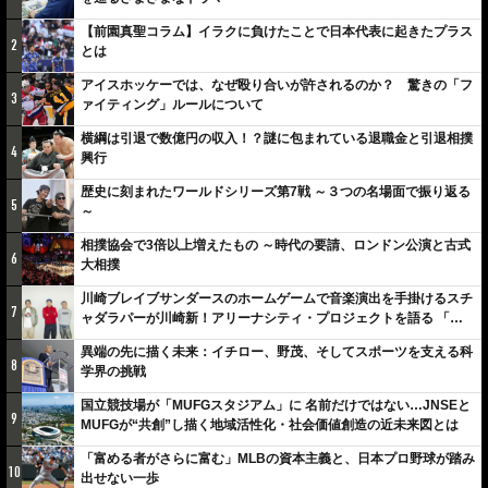
【前園真聖コラム】イラクに負けたことで日本代表に起きたプラス
2
とは
アイスホッケーでは、なぜ殴り合いが許されるのか？ 驚きの「フ
3
ァイティング」ルールについて
横綱は引退で数億円の収入！？謎に包まれている退職金と引退相撲
4
興行
歴史に刻まれたワールドシリーズ第7戦 ～３つの名場面で振り返る
5
～
相撲協会で3倍以上増えたもの ～時代の要請、ロンドン公演と古式
6
大相撲
川崎ブレイブサンダースのホームゲームで音楽演出を手掛けるスチ
7
ャダラパーが川崎新！アリーナシティ・プロジェクトを語る 「楽
しみでしかないでしょ。川崎は、ずっと成長曲線だから」
異端の先に描く未来：イチロー、野茂、そしてスポーツを支える科
8
学界の挑戦
国立競技場が「MUFGスタジアム」に 名前だけではない…JNSEと
9
MUFGが“共創”し描く地域活性化・社会価値創造の近未来図とは
「富める者がさらに富む」MLBの資本主義と、日本プロ野球が踏み
10
出せない一歩