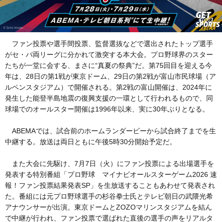
ファン投票や選手間投票、監督選抜などで選出されたトップ選手
がセ・パ両リーグに分かれて激突する本大会。プロ野球界のスター
たちが一堂に会する、まさに“真夏の祭典”だ。第75回目を迎える今
年は、28日の第1戦が東京ドーム、29日の第2戦が富山市民球場（ア
ルペンスタジアム）で開催される。第2戦の富山開催は、2024年に
発生した能登半島地震の復興支援の一環として行われるもので、同
球場でのオールスター開催は1996年以来、実に30年ぶりとなる。
ABEMAでは、試合前のホームランダービーから試合終了までを生
中継する。放送は両日ともに午後5時30分開始予定だ。
また大会に先駆け、7月7日（火）にファン投票による出場選手を
発表する特別番組「プロ野球 マイナビオールスターゲーム2026 速
報！ファン投票結果発表SP」を生放送することもあわせて発表され
た。番組には元プロ野球選手の杉谷拳士氏とテレビ朝日の武隈光希
アナウンサーが出演。東京ドームとZOZOマリンスタジアムを結ん
で中継が行われ、ファン投票で選ばれた直後の選手の声をリアルタ