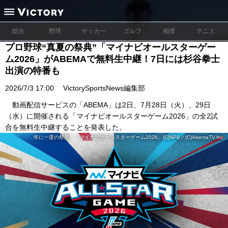
総合
野球
サッカー
ゴルフ
相撲
テニス
プロ野球“真夏の祭典”「マイナビオールスターゲー
ム2026」がABEMAで無料生中継！7日には杉谷拳士
出演の特番も
2026/7/3 17:00
VictorySportsNews編集部
動画配信サービスの「ABEMA」は2日、7月28日（火）、29日
（水）に開催される「マイナビオールスターゲーム2026」の全2試
合を無料生中継することを発表した。
年に一度の祭典、「マイナビオールスターゲーム2026」(C)NPB／(C)AbemaTV,Inc.