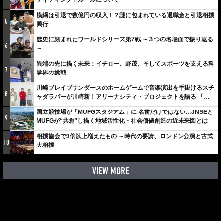
横綱は引退で数億円の収入！？謎に包まれている退職金と引退相撲
5
興行
歴史に刻まれたワールドシリーズ第7戦 ～３つの名場面で振り返る
6
～
異端の先に描く未来：イチロー、野茂、そしてスポーツを支える科
7
学界の挑戦
川崎ブレイブサンダースのホームゲームで音楽演出を手掛けるスチ
8
ャダラパーが川崎新！アリーナシティ・プロジェクトを語る 「楽
しみでしかないでしょ。川崎は、ずっと成長曲線だから」
国立競技場が「MUFGスタジアム」に 名前だけではない…JNSEと
9
MUFGが“共創”し描く地域活性化・社会価値創造の近未来図とは
相撲協会で3倍以上増えたもの ～時代の要請、ロンドン公演と古式
10
大相撲
VIEW MORE