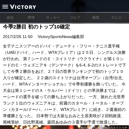
総合
野球
サッカー
ゴルフ
相撲
テニス
今季2勝目 初のトップ10確定
2017/2/26 11:50
VictorySportsNews編集部
女子テニスツアーのドバイ・デューティ・フリー・テニス選手権
（UAE/ドバイ、ハード、WTAプレミア）は２５日、シングルス決勝
が行われ、第７シードのＥ・スイトリナ（ウクライナ）が第１０シ
ードのＣ・ウォズニアキ（デンマーク）を6-4, 6-2のストレートで下
して今季２勝目をあげ、２７日の世界ランキングで初のトップ１０
入りが確定した。 ２２歳のスイトリナは台湾オープン（台湾/台北、
ハード、WTAインターナショナル）で今季初優勝を飾っていた。 今
大会は第１シードのＡ・ケルバー（ドイツ）との準決勝までは、ノ
ーシードの選手を破っての勝ち上がりだった。 一方、敗れた元世界
ランク１位のウォズニアキは、前週のカタール・トータル・オープ
ン（カタール/ドーハ、ハード、WTAプレミア）に続き、２週連続の
準優勝となった。 日本勢では大坂なおみと土居美咲が２回戦敗退、
尾崎里紗、日比野菜緒、森田あゆみの３選手が予選で敗退した。
初のトップ10入り確定のスイトリナ