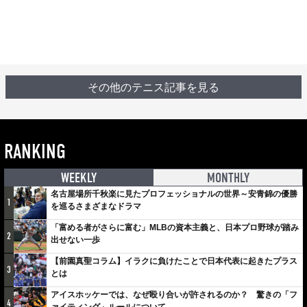
その他のテニス記事を見る
RANKING
WEEKLY
MONTHLY
名古屋場所千秋楽に見たプロフェッショナルの世界～安青錦の優勝
1
を巡るさまざまなドラマ
「富める者がさらに富む」MLBの資本主義と、日本プロ野球が踏み
2
出せない一歩
【前園真聖コラム】イラクに負けたことで日本代表に起きたプラス
3
とは
アイスホッケーでは、なぜ殴り合いが許されるのか？ 驚きの「フ
4
ァイティング」ルールについて