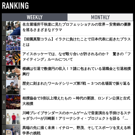
RANKING
WEEKLY
MONTHLY
名古屋場所千秋楽に見たプロフェッショナルの世界～安青錦の優勝
1
を巡るさまざまなドラマ
【前園真聖コラム】イラクに負けたことで日本代表に起きたプラス
2
とは
アイスホッケーでは、なぜ殴り合いが許されるのか？ 驚きの「フ
3
ァイティング」ルールについて
横綱は引退で数億円の収入！？謎に包まれている退職金と引退相撲
4
興行
歴史に刻まれたワールドシリーズ第7戦 ～３つの名場面で振り返る
5
～
相撲協会で3倍以上増えたもの ～時代の要請、ロンドン公演と古式
6
大相撲
川崎ブレイブサンダースのホームゲームで音楽演出を手掛けるスチ
7
ャダラパーが川崎新！アリーナシティ・プロジェクトを語る 「楽
しみでしかないでしょ。川崎は、ずっと成長曲線だから」
異端の先に描く未来：イチロー、野茂、そしてスポーツを支える科
8
学界の挑戦