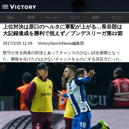
総合
野球
サッカー
ゴルフ
相撲
テニス
上位対決は原口のヘルタに軍配が上がる…長谷部は
大記録達成を勝利で祝えず／ブンデスリーガ第22節
2017/2/26 11:04
VictorySportsNews編集部
堅守が光る両者の対決とあってチャンスの少ない試合展開となっ
た。勝敗を分けたのは少ないチャンスをものにする決定力だった。