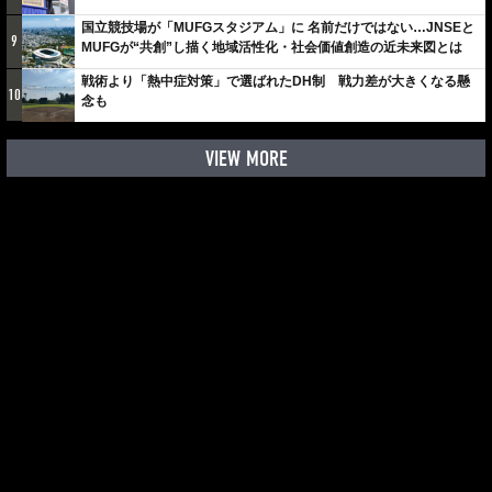
国立競技場が「MUFGスタジアム」に 名前だけではない…JNSEと
9
MUFGが“共創”し描く地域活性化・社会価値創造の近未来図とは
戦術より「熱中症対策」で選ばれたDH制 戦力差が大きくなる懸
10
念も
VIEW MORE