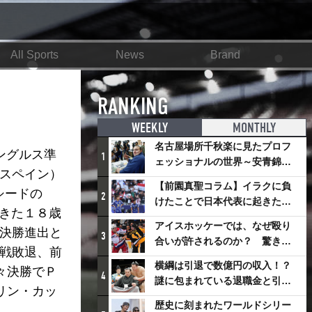
All Sports
News
Brand
RANKING
WEEKLY
MONTHLY
名古屋場所千秋楽に見たプロフ
ングルス準
1
ェッショナルの世界～安青錦の
（スペイン）
優勝を巡るさまざまなドラマ
【前園真聖コラム】イラクに負
シードの
2
けたことで日本代表に起きたプ
きた１８歳
ラスとは
アイスホッケーでは、なぜ殴り
の決勝進出と
3
合いが許されるのか？ 驚きの
回戦敗退、前
「ファイティング」ルールにつ
横綱は引退で数億円の収入！？
々決勝でＰ
いて
4
謎に包まれている退職金と引退
リン・カッ
相撲興行
歴史に刻まれたワールドシリー