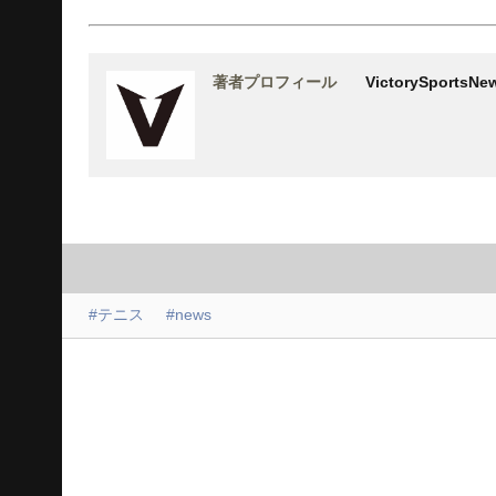
著者プロフィール
VictorySports
#テニス
#news