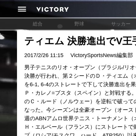
総合
野球
サッカー
ティエム 決勝進出でV王
2017/2/26 11:15
VictorySportsNews編集部
男子テニスのリオ・オープン（ブラジル/リオ
決勝が行われ、第２シードのＤ・ティエム（
を6-1, 6-4のストレートで下して決勝進
Ｐ・カレノ=ブスタ（スペイン）と対戦する
のＣ・ルード（ノルウェー）を逆転で破って
なった。今シーズンは全豪オープン（オース
週のABNアムロ世界テニス・トーナメント（オ
Ｈ・エルベール（フランス）にストレートで
プ（ロシア/モスクワ、ハード、ATP250）