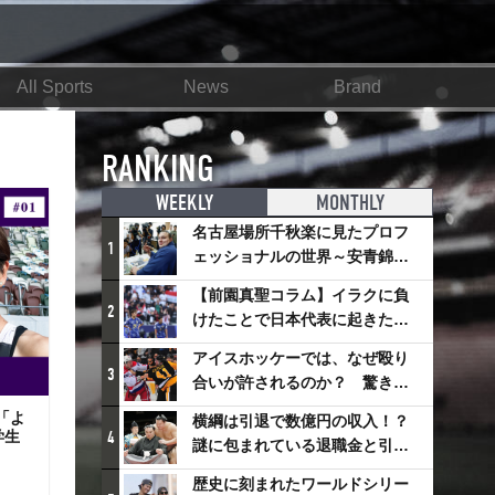
All Sports
News
Brand
RANKING
WEEKLY
MONTHLY
名古屋場所千秋楽に見たプロフ
1
ェッショナルの世界～安青錦の
優勝を巡るさまざまなドラマ
【前園真聖コラム】イラクに負
2
けたことで日本代表に起きたプ
ラスとは
アイスホッケーでは、なぜ殴り
3
合いが許されるのか？ 驚きの
「ファイティング」ルールにつ
「よ
横綱は引退で数億円の収入！？
いて
学生
4
謎に包まれている退職金と引退
相撲興行
歴史に刻まれたワールドシリー