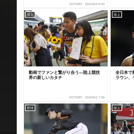
2022/6/3 6:50
VICTORY
陸上
陸上
動画でファンと繋がり合う―陸上競技
全日本で
界の新しいカタチ
ラウン、
2020/6/2 7:00
VICTORY
野球
陸上