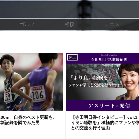
ゴルフ
相撲
テニス
陸上
100m 自身のベスト更新も、
【寺田明日香インタビュー】vol.1
本新記録を隣でみた男
り良い経験を」積極的にファンや
との交流を行う理由