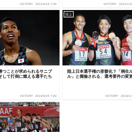
2021/6/16 7:00
2021/1/2
VICTORY
VICTORY
陸上
勝つことが求められるサニブ
陸上日本選手権の形骸化？「桐生
そして打倒に燃える選手たち
ル」と揶揄される、選考要件の変
2019/6/25 7:00
2019/1/
VICTORY
VICTORY