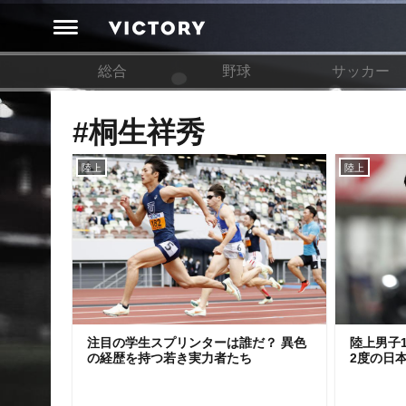
総合
野球
サッカー
#桐生祥秀
陸上
陸上
注目の学生スプリンターは誰だ？ 異色
陸上男子
の経歴を持つ若き実力者たち
2度の日