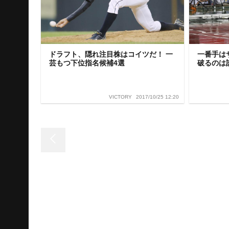
ドラフト、隠れ注目株はコイツだ！ 一
一番手は
芸もつ下位指名候補4選
破るのは
2017/10/25 12:20
VICTORY