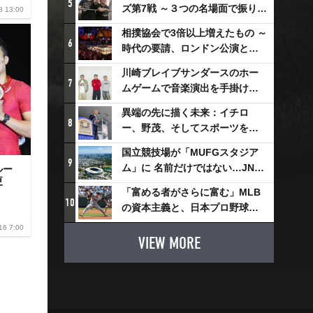
5
ズ第7戦 ～３つの名場面で振り返
8 13:00
る～
相撲協会で3倍以上増えたもの ～
6
時代の要請、ロンドン公演と古
式大相撲
川崎ブレイブサンダースのホー
7
ムゲームで音楽演出を手掛ける
スチャダラパーが川崎新！アリ
異端の先に描く未来：イチロ
ーナシティ・プロジェクトを語
8
ー、野茂、そしてスポーツを支
る 「楽しみでしかないでしょ。
える科学界の挑戦
川崎は、ずっと成長曲線だか
国立競技場が「MUFGスタジア
9
ら」
ム」に 名前だけではない…JNSE
ルー
更
とMUFGが“共創”し描く地域活
「富める者がさらに富む」MLB
性化・社会価値創造の近未来図
10
の資本主義と、日本プロ野球が
とは
踏み出せない一歩
16 7:00
VIEW MORE