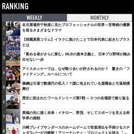
RANKING
WEEKLY
MONTHLY
名古屋場所千秋楽に見たプロフェッショナルの世界～安青錦の優勝
1
を巡るさまざまなドラマ
【前園真聖コラム】イラクに負けたことで日本代表に起きたプラス
2
とは
「富める者がさらに富む」MLBの資本主義と、日本プロ野球が踏み
3
出せない一歩
アイスホッケーでは、なぜ殴り合いが許されるのか？ 驚きの「フ
4
ァイティング」ルールについて
横綱は引退で数億円の収入！？謎に包まれている退職金と引退相撲
5
興行
歴史に刻まれたワールドシリーズ第7戦 ～３つの名場面で振り返る
6
～
異端の先に描く未来：イチロー、野茂、そしてスポーツを支える科
7
学界の挑戦
川崎ブレイブサンダースのホームゲームで音楽演出を手掛けるスチ
8
ャダラパーが川崎新！アリーナシティ・プロジェクトを語る 「楽