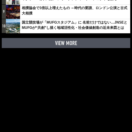
しみでしかないでしょ。川崎は、ずっと成長曲線だから」
相撲協会で3倍以上増えたもの ～時代の要請、ロンドン公演と古式
9
大相撲
国立競技場が「MUFGスタジアム」に 名前だけではない…JNSEと
10
MUFGが“共創”し描く地域活性化・社会価値創造の近未来図とは
VIEW MORE