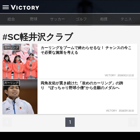
総合
野球
サッカー
ゴルフ
相撲
テニス
#SC軽井沢クラブ
カーリングをブームで終わらせるな！ チャンスの今こ
カーリング
そ必要な施策を考える
VICTORY
2018/3/13 12:10
両角友佑が貫き続けた「攻めのカーリング」の誇
カーリング
り “ぽっちゃり野球小僧”から念願のメダルへ
VICTORY
2018/2/9 18:10
1