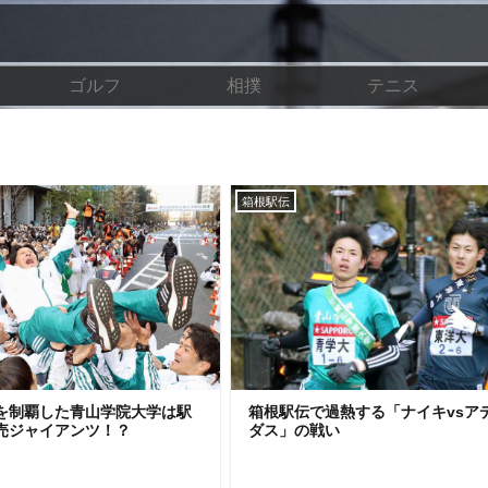
ゴルフ
相撲
テニス
箱根駅伝
を制覇した青山学院大学は駅
箱根駅伝で過熱する「ナイキvsア
売ジャイアンツ！？
ダス」の戦い