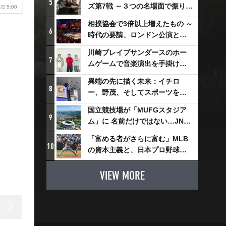
5
ズ第7戦 ～３つの名場面で振り返
/2 5:00
る～
相撲協会で3倍以上増えたもの ～
6
時代の要請、ロンドン公演と古
式大相撲
川崎ブレイブサンダースのホー
7
ムゲームで音楽演出を手掛ける
スチャダラパーが川崎新！アリ
異端の先に描く未来：イチロ
ーナシティ・プロジェクトを語
8
ー、野茂、そしてスポーツを支
る 「楽しみでしかないでしょ。
える科学界の挑戦
川崎は、ずっと成長曲線だか
国立競技場が「MUFGスタジア
9
ら」
ム」に 名前だけではない…JNSE
とMUFGが“共創”し描く地域活
「富める者がさらに富む」MLB
性化・社会価値創造の近未来図
10
の資本主義と、日本プロ野球が
とは
踏み出せない一歩
VIEW MORE