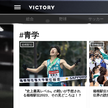
総合
野球
サッカー
#青学
箱根駅伝
箱根駅伝
〝史上最高レベル〟の戦いが予想され
箱根駅伝
る箱根駅伝2023、その見どころは！？
伝界の読