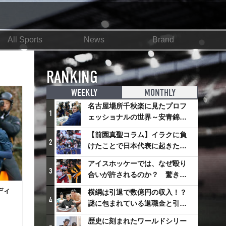
All Sports
News
Brand
RANKING
WEEKLY
MONTHLY
名古屋場所千秋楽に見たプロフ
1
ェッショナルの世界～安青錦の
優勝を巡るさまざまなドラマ
【前園真聖コラム】イラクに負
2
けたことで日本代表に起きたプ
ラスとは
アイスホッケーでは、なぜ殴り
3
合いが許されるのか？ 驚きの
「ファイティング」ルールにつ
ディ
横綱は引退で数億円の収入！？
いて
4
謎に包まれている退職金と引退
相撲興行
歴史に刻まれたワールドシリー