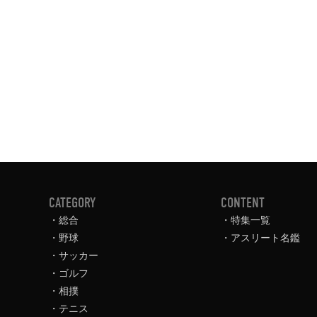
CATEGORY
CONTENT
総合
特集一覧
野球
アスリート名鑑
サッカー
ゴルフ
相撲
テニス