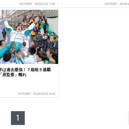
2020/1/21 7:00
2019/1
VICTORY
VICTORY
学は過去最強！？箱根５連覇
「原監督」離れ
2018/11/22 5:00
VICTORY
1