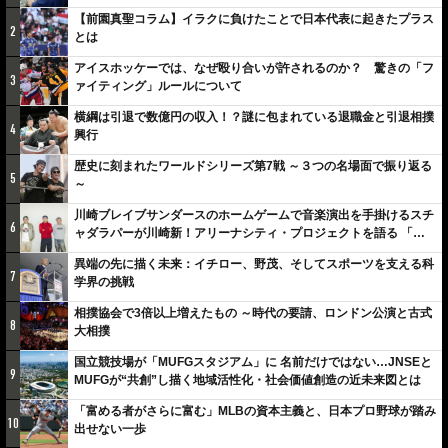
【前園真聖コラム】イラクに負けたことで日本代表に起きたプラス
2
とは
アイスホッケーでは、なぜ殴り合いが許されるのか？ 驚きの「フ
3
ァイティング」ルールについて
横綱は引退で数億円の収入！？謎に包まれている退職金と引退相撲
4
興行
歴史に刻まれたワールドシリーズ第7戦 ～３つの名場面で振り返る
5
～
川崎ブレイブサンダースのホームゲームで音楽演出を手掛けるスチ
6
ャダラパーが川崎新！アリーナシティ・プロジェクトを語る 「楽
しみでしかないでしょ。川崎は、ずっと成長曲線だから」
異端の先に描く未来：イチロー、野茂、そしてスポーツを支える科
7
学界の挑戦
相撲協会で3倍以上増えたもの ～時代の要請、ロンドン公演と古式
8
大相撲
国立競技場が「MUFGスタジアム」に 名前だけではない…JNSEと
9
MUFGが“共創”し描く地域活性化・社会価値創造の近未来図とは
「富める者がさらに富む」MLBの資本主義と、日本プロ野球が踏み
10
出せない一歩