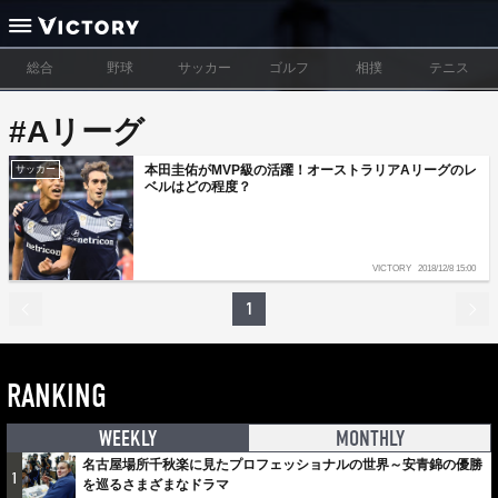
総合
野球
サッカー
ゴルフ
相撲
テニス
#Aリーグ
本田圭佑がMVP級の活躍！オーストラリアAリーグのレ
サッカー
ベルはどの程度？
VICTORY
2018/12/8 15:00
1
RANKING
WEEKLY
MONTHLY
名古屋場所千秋楽に見たプロフェッショナルの世界～安青錦の優勝
1
を巡るさまざまなドラマ