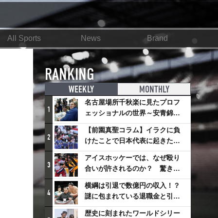
All Sports
News
Brand
RANKING
WEEKLY
MONTHLY
名古屋場所千秋楽に見たプロフ
1
ェッショナルの世界～安青錦の
優勝を巡るさまざまなドラマ
【前園真聖コラム】イラクに負
2
けたことで日本代表に起きたプ
ラスとは
アイスホッケーでは、なぜ殴り
3
合いが許されるのか？ 驚きの
「ファイティング」ルールにつ
横綱は引退で数億円の収入！？
いて
4
謎に包まれている退職金と引退
相撲興行
歴史に刻まれたワールドシリー