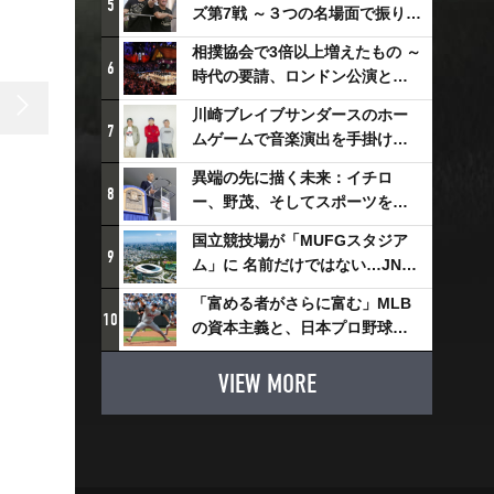
5
ズ第7戦 ～３つの名場面で振り返
る～
相撲協会で3倍以上増えたもの ～
6
時代の要請、ロンドン公演と古
式大相撲
川崎ブレイブサンダースのホー
7
ムゲームで音楽演出を手掛ける
スチャダラパーが川崎新！アリ
異端の先に描く未来：イチロ
ーナシティ・プロジェクトを語
8
ー、野茂、そしてスポーツを支
る 「楽しみでしかないでしょ。
える科学界の挑戦
川崎は、ずっと成長曲線だか
国立競技場が「MUFGスタジア
9
ら」
ム」に 名前だけではない…JNSE
とMUFGが“共創”し描く地域活
「富める者がさらに富む」MLB
性化・社会価値創造の近未来図
10
の資本主義と、日本プロ野球が
とは
踏み出せない一歩
VIEW MORE