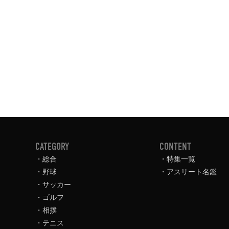
CATEGORY
CONTENT
総合
特集一覧
野球
アスリート名鑑
サッカー
ゴルフ
相撲
テニス