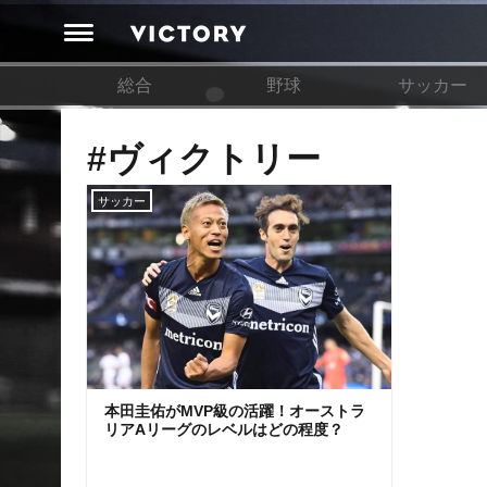
総合
野球
サッカー
#ヴィクトリー
サッカー
本田圭佑がMVP級の活躍！オーストラ
リアAリーグのレベルはどの程度？