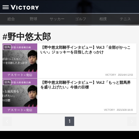
総合
野球
サッカー
ゴルフ
相撲
テニス
#野中悠太郎
【野中悠太郎騎手インタビュー】Vol.3「全部がかっこ
競馬
いい」ジョッキーを目指したきっかけ
VICTORY
2021/4/4 12:53
【野中悠太郎騎手インタビュー】Vol.2「もっと競馬界
競馬
を盛り上げたい」今後の目標
VICTORY
2021/3/28 18:15
1