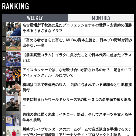
RANKING
WEEKLY
MONTHLY
名古屋場所千秋楽に見たプロフェッショナルの世界～安青錦の優勝
1
を巡るさまざまなドラマ
「富める者がさらに富む」MLBの資本主義と、日本プロ野球が踏み
2
出せない一歩
【前園真聖コラム】イラクに負けたことで日本代表に起きたプラス
3
とは
アイスホッケーでは、なぜ殴り合いが許されるのか？ 驚きの「フ
4
ァイティング」ルールについて
横綱は引退で数億円の収入！？謎に包まれている退職金と引退相撲
5
興行
歴史に刻まれたワールドシリーズ第7戦 ～３つの名場面で振り返る
6
～
異端の先に描く未来：イチロー、野茂、そしてスポーツを支える科
7
学界の挑戦
川崎ブレイブサンダースのホームゲームで音楽演出を手掛けるスチ
8
ャダラパーが川崎新！アリーナシティ・プロジェクトを語る 「楽