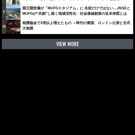
しみでしかないでしょ。川崎は、ずっと成長曲線だから」
国立競技場が「MUFGスタジアム」に 名前だけではない…JNSEと
9
MUFGが“共創”し描く地域活性化・社会価値創造の近未来図とは
相撲協会で3倍以上増えたもの ～時代の要請、ロンドン公演と古式
10
大相撲
VIEW MORE