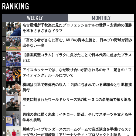
RANKING
WEEKLY
MONTHLY
名古屋場所千秋楽に見たプロフェッショナルの世界～安青錦の優勝
1
を巡るさまざまなドラマ
「富める者がさらに富む」MLBの資本主義と、日本プロ野球が踏み
2
出せない一歩
【前園真聖コラム】イラクに負けたことで日本代表に起きたプラス
3
とは
アイスホッケーでは、なぜ殴り合いが許されるのか？ 驚きの「フ
4
ァイティング」ルールについて
横綱は引退で数億円の収入！？謎に包まれている退職金と引退相撲
5
興行
歴史に刻まれたワールドシリーズ第7戦 ～３つの名場面で振り返る
6
～
異端の先に描く未来：イチロー、野茂、そしてスポーツを支える科
7
学界の挑戦
川崎ブレイブサンダースのホームゲームで音楽演出を手掛けるスチ
8
ャダラパーが川崎新！アリーナシティ・プロジェクトを語る 「楽