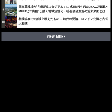
しみでしかないでしょ。川崎は、ずっと成長曲線だから」
国立競技場が「MUFGスタジアム」に 名前だけではない…JNSEと
9
MUFGが“共創”し描く地域活性化・社会価値創造の近未来図とは
相撲協会で3倍以上増えたもの ～時代の要請、ロンドン公演と古式
10
大相撲
VIEW MORE