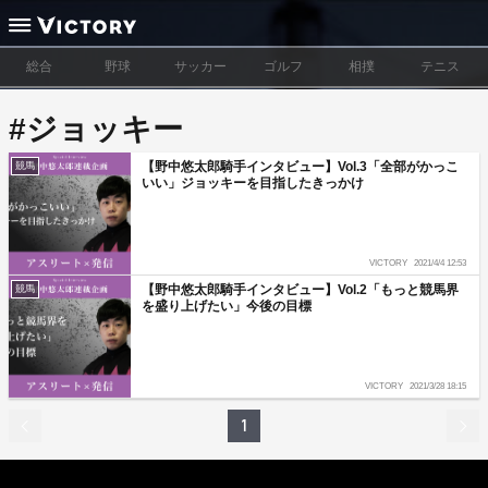
総合
野球
サッカー
ゴルフ
相撲
テニス
#ジョッキー
【野中悠太郎騎手インタビュー】Vol.3「全部がかっこ
競馬
いい」ジョッキーを目指したきっかけ
VICTORY
2021/4/4 12:53
【野中悠太郎騎手インタビュー】Vol.2「もっと競馬界
競馬
を盛り上げたい」今後の目標
VICTORY
2021/3/28 18:15
1