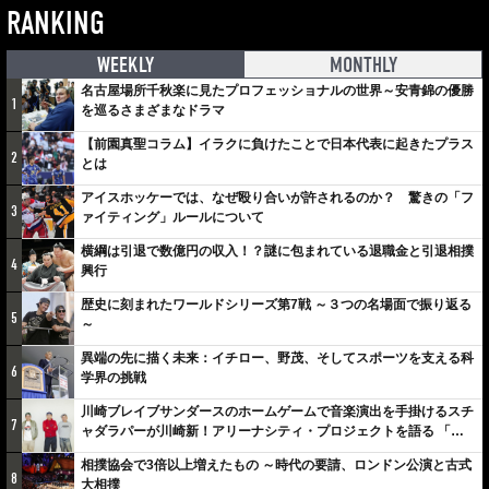
RANKING
WEEKLY
MONTHLY
名古屋場所千秋楽に見たプロフェッショナルの世界～安青錦の優勝
1
を巡るさまざまなドラマ
【前園真聖コラム】イラクに負けたことで日本代表に起きたプラス
2
とは
アイスホッケーでは、なぜ殴り合いが許されるのか？ 驚きの「フ
3
ァイティング」ルールについて
横綱は引退で数億円の収入！？謎に包まれている退職金と引退相撲
4
興行
歴史に刻まれたワールドシリーズ第7戦 ～３つの名場面で振り返る
5
～
異端の先に描く未来：イチロー、野茂、そしてスポーツを支える科
6
学界の挑戦
川崎ブレイブサンダースのホームゲームで音楽演出を手掛けるスチ
7
ャダラパーが川崎新！アリーナシティ・プロジェクトを語る 「楽
しみでしかないでしょ。川崎は、ずっと成長曲線だから」
相撲協会で3倍以上増えたもの ～時代の要請、ロンドン公演と古式
8
大相撲