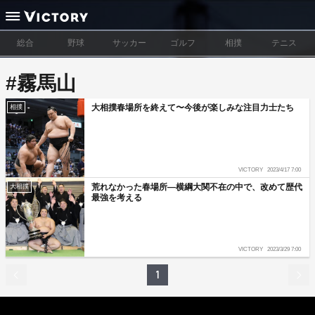
総合
野球
サッカー
ゴルフ
相撲
テニス
#霧馬山
大相撲春場所を終えて〜今後が楽しみな注目力士たち
相撲
VICTORY
2023/4/17 7:00
荒れなかった春場所―横綱大関不在の中で、改めて歴代
大相撲
最強を考える
VICTORY
2023/3/29 7:00
1