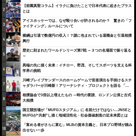
【前園真聖コラム】イラクに負けたことで日本代表に起きたプラス
2
とは
アイスホッケーでは、なぜ殴り合いが許されるのか？ 驚きの「フ
3
ァイティング」ルールについて
横綱は引退で数億円の収入！？謎に包まれている退職金と引退相撲
4
興行
歴史に刻まれたワールドシリーズ第7戦 ～３つの名場面で振り返る
5
～
異端の先に描く未来：イチロー、野茂、そしてスポーツを支える科
6
学界の挑戦
川崎ブレイブサンダースのホームゲームで音楽演出を手掛けるスチ
7
ャダラパーが川崎新！アリーナシティ・プロジェクトを語る 「楽
しみでしかないでしょ。川崎は、ずっと成長曲線だから」
相撲協会で3倍以上増えたもの ～時代の要請、ロンドン公演と古式
8
大相撲
国立競技場が「MUFGスタジアム」に 名前だけではない…JNSEと
9
MUFGが“共創”し描く地域活性化・社会価値創造の近未来図とは
「富める者がさらに富む」MLBの資本主義と、日本プロ野球が踏み
10
出せない一歩