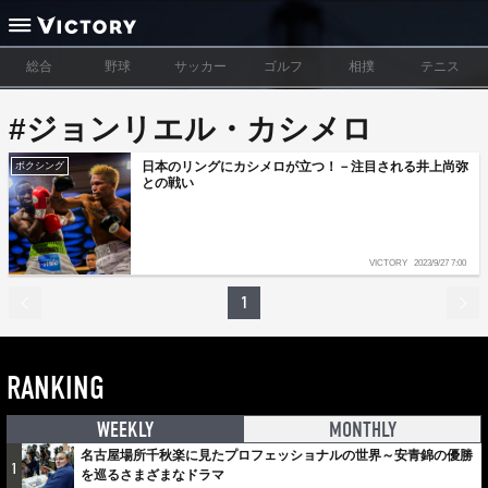
総合
野球
サッカー
ゴルフ
相撲
テニス
#ジョンリエル・カシメロ
日本のリングにカシメロが立つ！－注目される井上尚弥
ボクシング
との戦い
VICTORY
2023/9/27 7:00
1
RANKING
WEEKLY
MONTHLY
名古屋場所千秋楽に見たプロフェッショナルの世界～安青錦の優勝
1
を巡るさまざまなドラマ