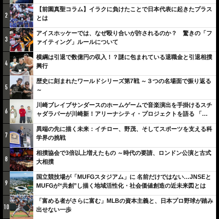
【前園真聖コラム】イラクに負けたことで日本代表に起きたプラス
2
とは
アイスホッケーでは、なぜ殴り合いが許されるのか？ 驚きの「フ
3
ァイティング」ルールについて
横綱は引退で数億円の収入！？謎に包まれている退職金と引退相撲
4
興行
歴史に刻まれたワールドシリーズ第7戦 ～３つの名場面で振り返る
5
～
川崎ブレイブサンダースのホームゲームで音楽演出を手掛けるスチ
6
ャダラパーが川崎新！アリーナシティ・プロジェクトを語る 「楽
しみでしかないでしょ。川崎は、ずっと成長曲線だから」
異端の先に描く未来：イチロー、野茂、そしてスポーツを支える科
7
学界の挑戦
相撲協会で3倍以上増えたもの ～時代の要請、ロンドン公演と古式
8
大相撲
国立競技場が「MUFGスタジアム」に 名前だけではない…JNSEと
9
MUFGが“共創”し描く地域活性化・社会価値創造の近未来図とは
「富める者がさらに富む」MLBの資本主義と、日本プロ野球が踏み
10
出せない一歩