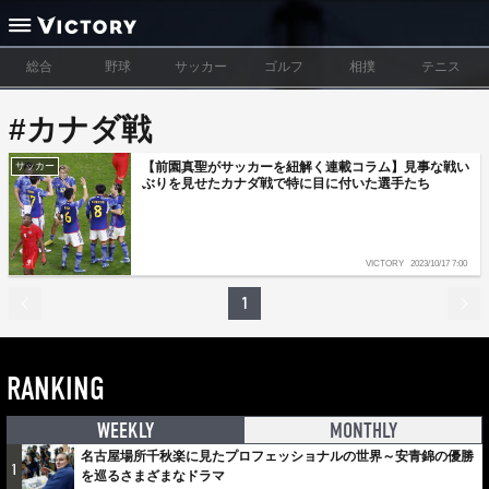
総合
野球
サッカー
ゴルフ
相撲
テニス
#カナダ戦
【前園真聖がサッカーを紐解く連載コラム】見事な戦い
サッカー
ぶりを見せたカナダ戦で特に目に付いた選手たち
VICTORY
2023/10/17 7:00
1
RANKING
WEEKLY
MONTHLY
名古屋場所千秋楽に見たプロフェッショナルの世界～安青錦の優勝
1
を巡るさまざまなドラマ