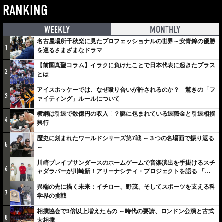
RANKING
WEEKLY
MONTHLY
名古屋場所千秋楽に見たプロフェッショナルの世界～安青錦の優勝
1
を巡るさまざまなドラマ
【前園真聖コラム】イラクに負けたことで日本代表に起きたプラス
2
とは
アイスホッケーでは、なぜ殴り合いが許されるのか？ 驚きの「フ
3
ァイティング」ルールについて
横綱は引退で数億円の収入！？謎に包まれている退職金と引退相撲
4
興行
歴史に刻まれたワールドシリーズ第7戦 ～３つの名場面で振り返る
5
～
川崎ブレイブサンダースのホームゲームで音楽演出を手掛けるスチ
6
ャダラパーが川崎新！アリーナシティ・プロジェクトを語る 「楽
しみでしかないでしょ。川崎は、ずっと成長曲線だから」
異端の先に描く未来：イチロー、野茂、そしてスポーツを支える科
7
学界の挑戦
相撲協会で3倍以上増えたもの ～時代の要請、ロンドン公演と古式
8
大相撲