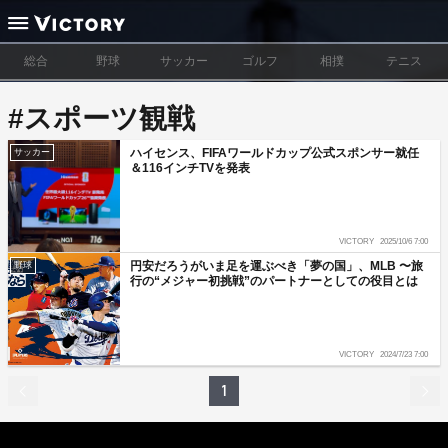
総合
野球
サッカー
ゴルフ
相撲
テニス
#スポーツ観戦
ハイセンス、FIFAワールドカップ公式スポンサー就任
サッカー
＆116インチTVを発表
VICTORY
2025/10/6 7:00
円安だろうがいま足を運ぶべき「夢の国」、MLB 〜旅
野球
行の“メジャー初挑戦”のパートナーとしての役目とは
VICTORY
2024/7/23 7:00
1