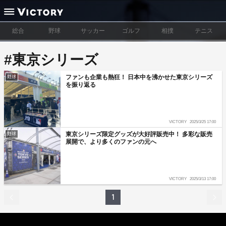
総合
野球
サッカー
ゴルフ
相撲
テニス
#東京シリーズ
ファンも企業も熱狂！ 日本中を沸かせた東京シリーズ
野球
を振り返る
VICTORY
2025/3/25 17:00
東京シリーズ限定グッズが大好評販売中！ 多彩な販売
野球
展開で、より多くのファンの元へ
VICTORY
2025/3/13 17:00
1