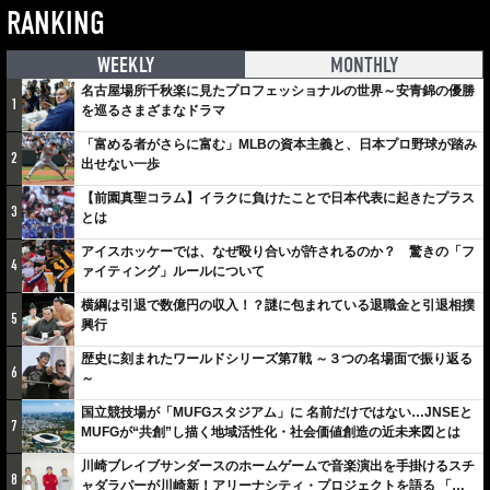
RANKING
WEEKLY
MONTHLY
名古屋場所千秋楽に見たプロフェッショナルの世界～安青錦の優勝
1
を巡るさまざまなドラマ
「富める者がさらに富む」MLBの資本主義と、日本プロ野球が踏み
2
出せない一歩
【前園真聖コラム】イラクに負けたことで日本代表に起きたプラス
3
とは
アイスホッケーでは、なぜ殴り合いが許されるのか？ 驚きの「フ
4
ァイティング」ルールについて
横綱は引退で数億円の収入！？謎に包まれている退職金と引退相撲
5
興行
歴史に刻まれたワールドシリーズ第7戦 ～３つの名場面で振り返る
6
～
国立競技場が「MUFGスタジアム」に 名前だけではない…JNSEと
7
MUFGが“共創”し描く地域活性化・社会価値創造の近未来図とは
川崎ブレイブサンダースのホームゲームで音楽演出を手掛けるスチ
8
ャダラパーが川崎新！アリーナシティ・プロジェクトを語る 「楽