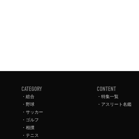
CATEGORY
CONTENT
総合
特集一覧
野球
アスリート名鑑
サッカー
ゴルフ
相撲
テニス