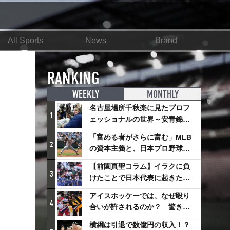
All Sports
News
Brand
RANKING
WEEKLY
MONTHLY
名古屋場所千秋楽に見たプロフ
1
ェッショナルの世界～安青錦の
優勝を巡るさまざまなドラマ
「富める者がさらに富む」MLB
2
の資本主義と、日本プロ野球が
踏み出せない一歩
【前園真聖コラム】イラクに負
3
けたことで日本代表に起きたプ
ラスとは
アイスホッケーでは、なぜ殴り
4
合いが許されるのか？ 驚きの
「ファイティング」ルールにつ
横綱は引退で数億円の収入！？
いて