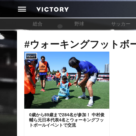
総合
野球
サッカー
#ウォーキングフットボ
news
0歳から89歳まで284名が参加！ 中村俊
輔ら元日本代表4名とウォーキングフッ
トボールイベントで交流