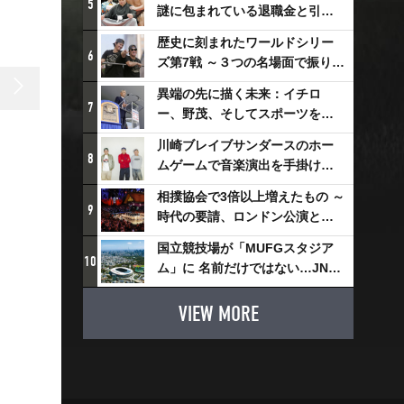
5
謎に包まれている退職金と引退
相撲興行
歴史に刻まれたワールドシリー
6
ズ第7戦 ～３つの名場面で振り返
る～
異端の先に描く未来：イチロ
7
ー、野茂、そしてスポーツを支
える科学界の挑戦
川崎ブレイブサンダースのホー
8
ムゲームで音楽演出を手掛ける
スチャダラパーが川崎新！アリ
相撲協会で3倍以上増えたもの ～
ーナシティ・プロジェクトを語
9
時代の要請、ロンドン公演と古
る 「楽しみでしかないでしょ。
式大相撲
川崎は、ずっと成長曲線だか
国立競技場が「MUFGスタジア
10
ら」
ム」に 名前だけではない…JNSE
とMUFGが“共創”し描く地域活
性化・社会価値創造の近未来図
VIEW MORE
とは