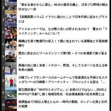
「富める者がさらに富む」MLBの資本主義と、日本プロ野球が踏み
2
出せない一歩
【前園真聖コラム】イラクに負けたことで日本代表に起きたプラス
3
とは
アイスホッケーでは、なぜ殴り合いが許されるのか？ 驚きの「フ
4
ァイティング」ルールについて
横綱は引退で数億円の収入！？謎に包まれている退職金と引退相撲
5
興行
歴史に刻まれたワールドシリーズ第7戦 ～３つの名場面で振り返る
6
～
異端の先に描く未来：イチロー、野茂、そしてスポーツを支える科
7
学界の挑戦
川崎ブレイブサンダースのホームゲームで音楽演出を手掛けるスチ
8
ャダラパーが川崎新！アリーナシティ・プロジェクトを語る 「楽
しみでしかないでしょ。川崎は、ずっと成長曲線だから」
国立競技場が「MUFGスタジアム」に 名前だけではない…JNSEと
9
MUFGが“共創”し描く地域活性化・社会価値創造の近未来図とは
相撲協会で3倍以上増えたもの ～時代の要請、ロンドン公演と古式
10
大相撲