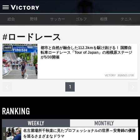
総合
野球
サッカー
ゴルフ
相撲
テニス
#ロードレース
都市と自然が融合した112.3kmを駆け抜ける！ 国際自
news
転車ロードレース「Tour of Japan」の相模原ステージ
が5/30開催
VICTORY
2026/5/21 17:00
1
RANKING
WEEKLY
MONTHLY
名古屋場所千秋楽に見たプロフェッショナルの世界～安青錦の優勝
1
を巡るさまざまなドラマ