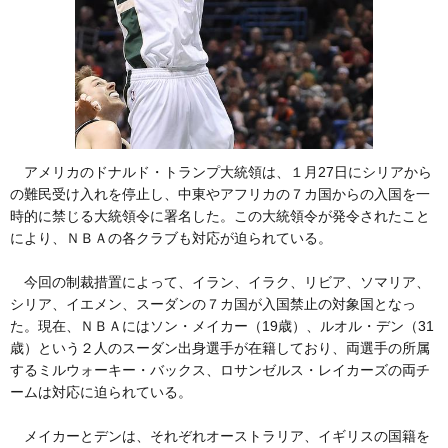
アメリカのドナルド・トランプ大統領は、１月27日にシリアから
の難民受け入れを停止し、中東やアフリカの７カ国からの入国を一
時的に禁じる大統領令に署名した。この大統領令が発令されたこと
により、ＮＢＡの各クラブも対応が迫られている。
今回の制裁措置によって、イラン、イラク、リビア、ソマリア、
シリア、イエメン、スーダンの７カ国が入国禁止の対象国となっ
た。現在、ＮＢＡにはソン・メイカー（19歳）、ルオル・デン（31
歳）という２人のスーダン出身選手が在籍しており、両選手の所属
するミルウォーキー・バックス、ロサンゼルス・レイカーズの両チ
ームは対応に迫られている。
メイカーとデンは、それぞれオーストラリア、イギリスの国籍を