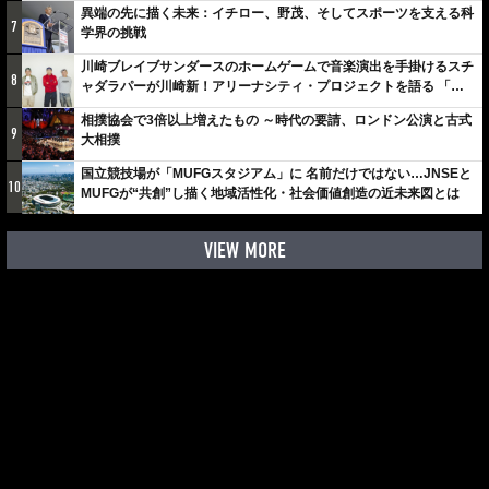
異端の先に描く未来：イチロー、野茂、そしてスポーツを支える科
7
学界の挑戦
川崎ブレイブサンダースのホームゲームで音楽演出を手掛けるスチ
8
ャダラパーが川崎新！アリーナシティ・プロジェクトを語る 「楽
しみでしかないでしょ。川崎は、ずっと成長曲線だから」
相撲協会で3倍以上増えたもの ～時代の要請、ロンドン公演と古式
9
大相撲
国立競技場が「MUFGスタジアム」に 名前だけではない…JNSEと
10
MUFGが“共創”し描く地域活性化・社会価値創造の近未来図とは
VIEW MORE