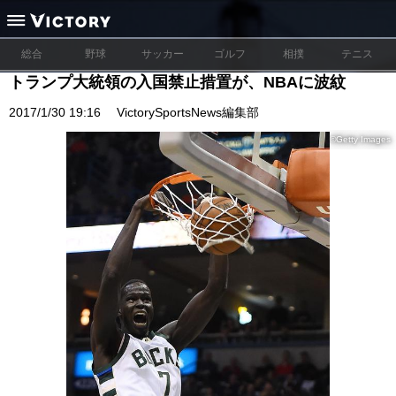
総合
野球
サッカー
ゴルフ
相撲
テニス
トランプ大統領の入国禁止措置が、NBAに波紋
2017/1/30 19:16
VictorySportsNews編集部
©Getty Images