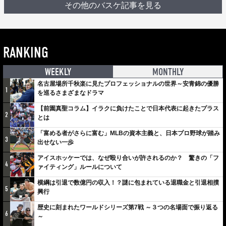
その他のバスケ記事を見る
RANKING
WEEKLY
MONTHLY
名古屋場所千秋楽に見たプロフェッショナルの世界～安青錦の優勝
1
を巡るさまざまなドラマ
【前園真聖コラム】イラクに負けたことで日本代表に起きたプラス
2
とは
「富める者がさらに富む」MLBの資本主義と、日本プロ野球が踏み
3
出せない一歩
アイスホッケーでは、なぜ殴り合いが許されるのか？ 驚きの「フ
4
ァイティング」ルールについて
横綱は引退で数億円の収入！？謎に包まれている退職金と引退相撲
5
興行
歴史に刻まれたワールドシリーズ第7戦 ～３つの名場面で振り返る
6
～