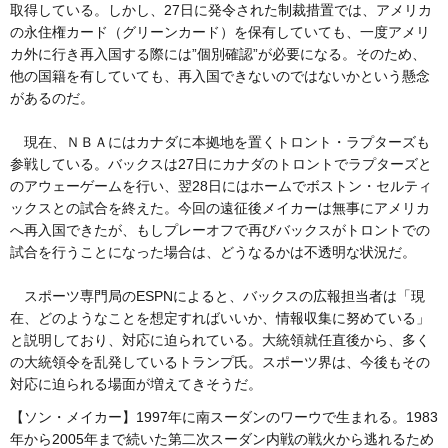
取得している。しかし、27日に発令された制裁措置では、アメリカ
の永住権カード（グリーンカード）を保有していても、一度アメリ
カ外に行き再入国する際には”個別確認”が必要になる。そのため、
他の国籍を有していても、再入国できないのではないかという懸念
があるのだ。
現在、ＮＢＡにはカナダに本拠地を置くトロント・ラプターズも
参戦している。バックスは27日にカナダのトロントでラプターズと
のアウェーゲームを行い、翌28日にはホームでボストン・セルティ
ックスとの試合を終えた。今回の遠征後メイカーは無事にアメリカ
へ再入国できたが、もしプレーオフで再びバックスがトロントでの
試合を行うことになった場合は、どうなるかは不透明な状況だ。
スポーツ専門局のESPNによると、バックスの広報担当者は「現
在、どのようなことを想定すればいいか、情報収集に努めている」
と説明しており、対応に迫られている。大統領就任直後から、多く
の大統領令を乱発しているトランプ氏。スポーツ界は、今後もその
対応に迫られる場面が増えてきそうだ。
【ソン・メイカー】1997年に南スーダンのワーウで生まれる。1983
年から2005年まで続いた第二次スーダン内戦の戦火から逃れるため