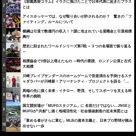
【前園真聖コラム】イラクに負けたことで日本代表に起きたプラス
2
とは
アイスホッケーでは、なぜ殴り合いが許されるのか？ 驚きの「フ
3
ァイティング」ルールについて
横綱は引退で数億円の収入！？謎に包まれている退職金と引退相撲
4
興行
歴史に刻まれたワールドシリーズ第7戦 ～３つの名場面で振り返る
5
～
相撲協会で3倍以上増えたもの ～時代の要請、ロンドン公演と古式
6
大相撲
川崎ブレイブサンダースのホームゲームで音楽演出を手掛けるスチ
7
ャダラパーが川崎新！アリーナシティ・プロジェクトを語る 「楽
しみでしかないでしょ。川崎は、ずっと成長曲線だから」
異端の先に描く未来：イチロー、野茂、そしてスポーツを支える科
8
学界の挑戦
国立競技場が「MUFGスタジアム」に 名前だけではない…JNSEと
9
MUFGが“共創”し描く地域活性化・社会価値創造の近未来図とは
「富める者がさらに富む」MLBの資本主義と、日本プロ野球が踏み
10
出せない一歩