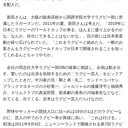
支配人だ。
新田さんは、大阪の阪南高校から関西学院大学でラグビー部に所
属したラガーマンだ。2011年の夏、新田さんは考えた。「2019年に
日本にラグビーのワールドカップが来る。ほんまに盛り上がるのか
な。なんか、自分にできることはないかな」。目の前には吉本新喜
劇が繰り広げられていた。「これをラグビーと絡めたら、一般のお
客さんもラグビーのワールドカップが日本で開催されることを知っ
てくれるんとちゃうやろか」
会社の同志社大学ラグビー部OBの後輩に相談し、企画は動き出
す。驚いたのは出演を依頼するための「ラグビー芸人」をピックア
ップしたときだ。中川家の兄・剛と弟・礼二、ケンドーコバヤシ、
ブラックマヨネーズの小杉竜一、ジャルジャルの後藤淳平と福徳秀
介、スリムクラブの真栄田賢、新喜劇の座長の川端泰史などなど。
出てくる、出てくる。吉本はラグビー芸人だらけなのだ。
野球やサッカーの競技人口に比べれば10分の1ほどのラグビーな
のに、芸人の中でのラグビー率が異様に高い。「これは行ける」。
初演は2011年9月4日、ニュージーランドで開催される第7回ラグビ