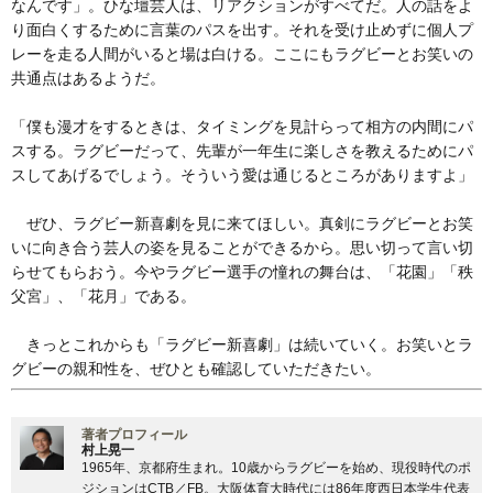
なんです」。ひな壇芸人は、リアクションがすべてだ。人の話をよ
り面白くするために言葉のパスを出す。それを受け止めずに個人プ
レーを走る人間がいると場は白ける。ここにもラグビーとお笑いの
共通点はあるようだ。
「僕も漫才をするときは、タイミングを見計らって相方の内間にパ
スする。ラグビーだって、先輩が一年生に楽しさを教えるためにパ
スしてあげるでしょう。そういう愛は通じるところがありますよ」
ぜひ、ラグビー新喜劇を見に来てほしい。真剣にラグビーとお笑
いに向き合う芸人の姿を見ることができるから。思い切って言い切
らせてもらおう。今やラグビー選手の憧れの舞台は、「花園」「秩
父宮」、「花月」である。
きっとこれからも「ラグビー新喜劇」は続いていく。お笑いとラ
グビーの親和性を、ぜひとも確認していただきたい。
著者プロフィール
村上晃一
1965年、京都府生まれ。10歳からラグビーを始め、現役時代のポ
ジションはCTB／FB。大阪体育大時代には86年度西日本学生代表