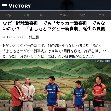
総合
野球
サッカー
ゴルフ
相撲
テニス
なぜ「野球新喜劇」でも「サッカー新喜劇」でもな
いのか？ 「よしもとラグビー新喜劇」誕生の裏側
2017/3/6 7:00
村上晃一
お笑いとラグビーのコラボ。何の関連性もない両者に見えるが、
「よしもとラグビー新喜劇」は今年で7回目を数え、好評を博してい
る。実は、お笑いとラグビーには、高い親和性があるのだ。
©吉本新喜劇