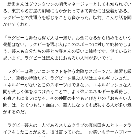
新田さんはダウンタウンの初代マネージャーとしても知られてい
る。東京や名古屋の劇場にもかかわってきて舞台には愛着がある。
ラグビーとの共通点を感じることも多かった。以前、こんな話を聞
かせてくれた。
「ラグビーも舞台も稼ぐ人は一握り。お金になるから始めるという
発想はない。ラグビーを選ぶ人はこのスポーツに対して純粋でしょ
う。芸人も自分たちの芸とお客さんの笑いに純粋です。似ていると
思います。ラグビーはほんまにおもろい人間が多いです」
ラグビーは激しいコンタクトを伴う危険なスポーツだ。練習も厳
しい。筆者の持論だが、ラグビーを選ぶ人間はエネルギッシュだ。
エネルギーがないとこのスポーツはできない。エネルギッシュな人
間が激しく体をぶつけ合うことで、より強いエネルギーを獲得し、
心身ともにタフになる。その仲間の中でもとびきりの「おもろい人
間」は、とてつもなく面白い。芸人になっても成功する人が多い気
がするのだ。
ラグビー芸人の一人であるスリムクラブの真栄田さんとトークラ
イブをしたことがある。彼は言っていた。「お笑いもチームプレー