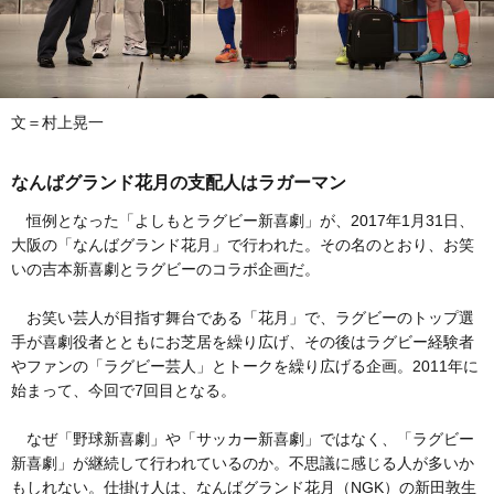
文＝村上晃一
なんばグランド花月の支配人はラガーマン
恒例となった「よしもとラグビー新喜劇」が、2017年1月31日、
大阪の「なんばグランド花月」で行われた。その名のとおり、お笑
いの吉本新喜劇とラグビーのコラボ企画だ。
お笑い芸人が目指す舞台である「花月」で、ラグビーのトップ選
手が喜劇役者とともにお芝居を繰り広げ、その後はラグビー経験者
やファンの「ラグビー芸人」とトークを繰り広げる企画。2011年に
始まって、今回で7回目となる。
なぜ「野球新喜劇」や「サッカー新喜劇」ではなく、「ラグビー
新喜劇」が継続して行われているのか。不思議に感じる人が多いか
もしれない。仕掛け人は、なんばグランド花月（NGK）の新田敦生