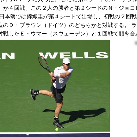
）が４回戦、この２人の勝者と第２シードのＮ・ジョコ
 日本勢では錦織圭が第４シードで出場し、初戦の２回
位のＤ・ブラウン（ドイツ）のどちらかと対戦する。 
対戦したＥ・ウマー（スウェーデン）と１回戦で顔を合