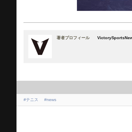
著者プロフィール
VictorySports
#テニス
#news