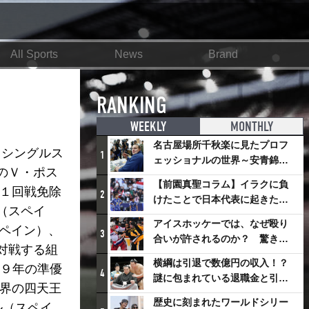
All Sports
News
Brand
RANKING
WEEKLY
MONTHLY
名古屋場所千秋楽に見たプロフ
、シングルス
1
ェッショナルの世界～安青錦の
のＶ・ポス
優勝を巡るさまざまなドラマ
【前園真聖コラム】イラクに負
が１回戦免除
2
けたことで日本代表に起きたプ
（スペイ
ラスとは
アイスホッケーでは、なぜ殴り
ペイン）、
3
合いが許されるのか？ 驚きの
対戦する組
「ファイティング」ルールにつ
横綱は引退で数億円の収入！？
０９年の準優
いて
4
謎に包まれている退職金と引退
ス界の四天王
相撲興行
歴史に刻まれたワールドシリー
ル（スペイ