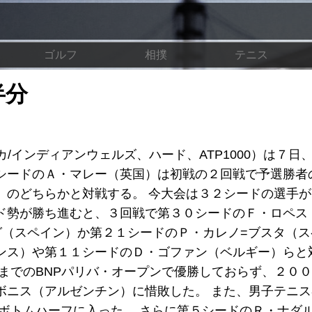
ゴルフ
相撲
テニス
半分
/インディアンウェルズ、ハード、ATP1000）は７日
シードのＡ・マレー（英国）は初戦の２回戦で予選勝者
）のどちらかと対戦する。 今大会は３２シードの選手
ド勢が勝ち進むと、３回戦で第３０シードのＦ・ロペス
グ（スペイン）か第２１シードのＰ・カレノ=ブスタ（ス
ンス）や第１１シードのＤ・ゴファン（ベルギー）らと
までのBNPパリバ・オープンで優勝しておらず、２０
ボニス（アルゼンチン）に惜敗した。 また、男子テニ
のボトムハーフに入った。 さらに第５シードのＲ・ナダ