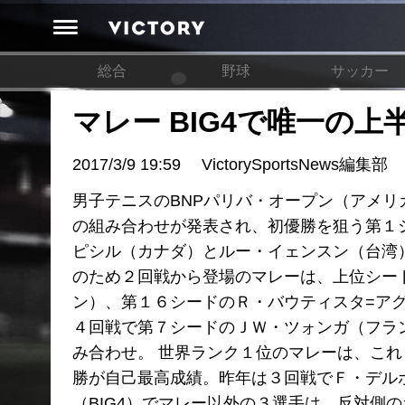
総合
野球
サッカー
マレー BIG4で唯一の上
2017/3/9 19:59
VictorySportsNews編集部
男子テニスのBNPパリバ・オープン（アメリカ
の組み合わせが発表され、初優勝を狙う第１
ピシル（カナダ）とルー・イェンスン（台湾
のため２回戦から登場のマレーは、上位シー
ン）、第１６シードのＲ・バウティスタ=ア
４回戦で第７シードのＪＷ・ツォンガ（フラ
み合わせ。 世界ランク１位のマレーは、これ
勝が自己最高成績。昨年は３回戦でＦ・デル
（BIG4）でマレー以外の３選手は、反対側