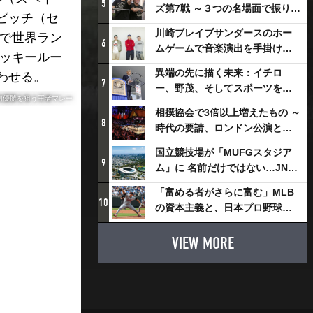
5
ズ第7戦 ～３つの名場面で振り返
ビッチ（セ
る～
川崎ブレイブサンダースのホー
戦で世界ラン
6
ムゲームで音楽演出を手掛ける
ラッキールー
スチャダラパーが川崎新！アリ
異端の先に描く未来：イチロ
わせる。
ーナシティ・プロジェクトを語
7
ー、野茂、そしてスポーツを支
る 「楽しみでしかないでしょ。
初優勝を狙う王者マレー
える科学界の挑戦
川崎は、ずっと成長曲線だか
相撲協会で3倍以上増えたもの ～
8
ら」
時代の要請、ロンドン公演と古
式大相撲
国立競技場が「MUFGスタジア
9
ム」に 名前だけではない…JNSE
とMUFGが“共創”し描く地域活
「富める者がさらに富む」MLB
性化・社会価値創造の近未来図
10
の資本主義と、日本プロ野球が
とは
踏み出せない一歩
VIEW MORE