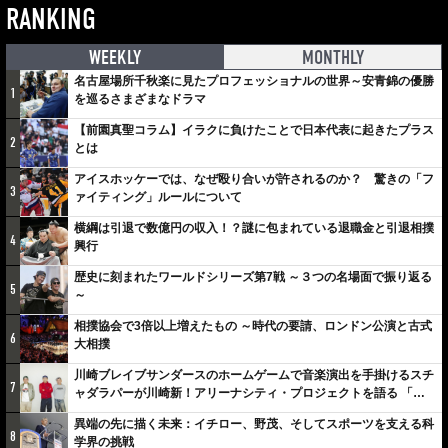
RANKING
WEEKLY
MONTHLY
名古屋場所千秋楽に見たプロフェッショナルの世界～安青錦の優勝
1
を巡るさまざまなドラマ
【前園真聖コラム】イラクに負けたことで日本代表に起きたプラス
2
とは
アイスホッケーでは、なぜ殴り合いが許されるのか？ 驚きの「フ
3
ァイティング」ルールについて
横綱は引退で数億円の収入！？謎に包まれている退職金と引退相撲
4
興行
歴史に刻まれたワールドシリーズ第7戦 ～３つの名場面で振り返る
5
～
相撲協会で3倍以上増えたもの ～時代の要請、ロンドン公演と古式
6
大相撲
川崎ブレイブサンダースのホームゲームで音楽演出を手掛けるスチ
7
ャダラパーが川崎新！アリーナシティ・プロジェクトを語る 「楽
しみでしかないでしょ。川崎は、ずっと成長曲線だから」
異端の先に描く未来：イチロー、野茂、そしてスポーツを支える科
8
学界の挑戦