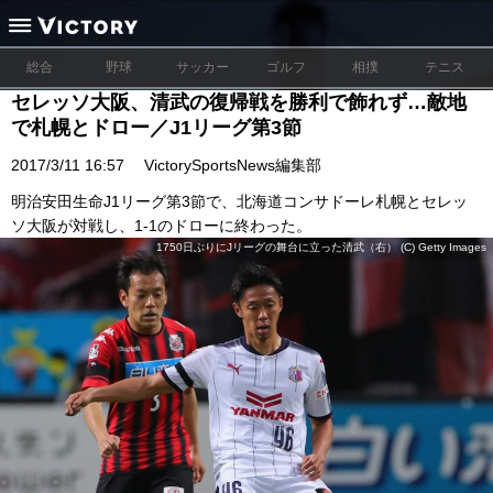
総合
野球
サッカー
ゴルフ
相撲
テニス
セレッソ大阪、清武の復帰戦を勝利で飾れず…敵地
で札幌とドロー／J1リーグ第3節
2017/3/11 16:57
VictorySportsNews編集部
明治安田生命J1リーグ第3節で、北海道コンサドーレ札幌とセレッ
ソ大阪が対戦し、1-1のドローに終わった。
1750日ぶりにJリーグの舞台に立った清武（右） (C) Getty Images