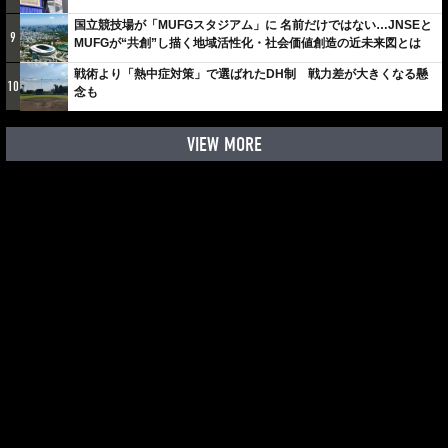
国立競技場が「MUFGスタジアム」に 名前だけではない…JNSEと
9
MUFGが“共創”し描く地域活性化・社会価値創造の近未来図とは
戦術より「熱中症対策」で選ばれたDH制 戦力差が大きくなる懸
10
念も
VIEW MORE