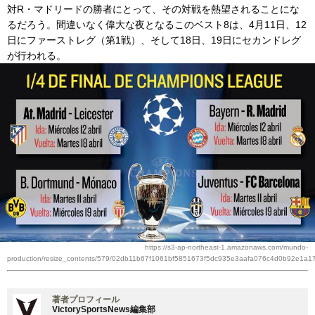
対R・マドリードの勝者にとって、その対戦を熱望されることにな
るだろう。間違いなく偉大な夜となるこのベスト8は、4月11日、12
日にファーストレグ（第1戦）、そして18日、19日にセカンドレグ
が行われる。
https://s3-ap-northeast-1.amazonaws.com/mundo-
production/resize_contents/579/02db11b67f1061bf5851673f5dc935e3aafa076c4d0b92e1a1
著者プロフィール
VictorySportsNews編集部