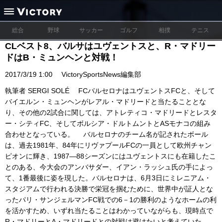
総合
野球
サッカー
ゴルフ
相撲
テニス
CLベスト8、バルサはユヴェントスと、R・マドリー
ドはB・ミュンヘンと対戦！
2017/3/19 1:00
VictorySportsNews編集部
執筆者 SERGI SOLÉ FCバルセロナはユヴェントスFCと、そして
バイエルン・ミュンヘンがレアル・マドリードと当たることとな
り、その他の2試合に関しては、アトレティコ・マドリードとレスタ
ー・シティFC、そしてボルシア・ドルトムントとASモナコの組み
合わせとなっている。 バルセロナのチーム名が記されたボール
は、過去1981年、84年にリヴァプールFCの一員として欧州チャン
ピオンに輝き、1987―88シーズンにはユヴェントスにも在籍したこ
とのある、今大会のアンバサダー、イアン・ラッシュ氏の手によっ
て、1番最後に姿を現した。バルセロナは、6月3日にミレニアム・
スタジアムで行われる決勝で栄冠を掴むために、世界中が証人とな
ったパリ・サンジェルマンFC戦での6－1の勝利のようなホームの利
を活かすため、いずれ当たることはわかっていながらも、現時点で
R・マドリーとA・マドリードとの対戦は避けたいと考えていた。