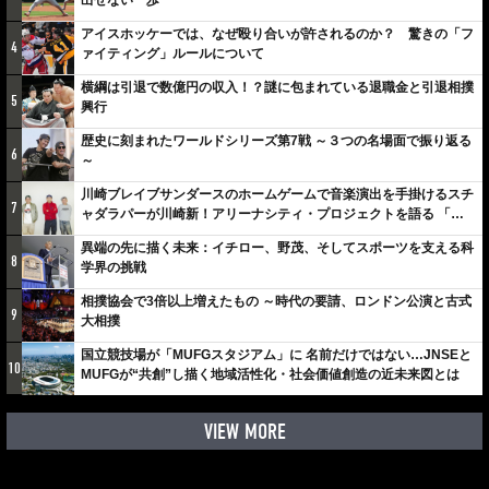
アイスホッケーでは、なぜ殴り合いが許されるのか？ 驚きの「フ
4
ァイティング」ルールについて
横綱は引退で数億円の収入！？謎に包まれている退職金と引退相撲
5
興行
歴史に刻まれたワールドシリーズ第7戦 ～３つの名場面で振り返る
6
～
川崎ブレイブサンダースのホームゲームで音楽演出を手掛けるスチ
7
ャダラパーが川崎新！アリーナシティ・プロジェクトを語る 「楽
しみでしかないでしょ。川崎は、ずっと成長曲線だから」
異端の先に描く未来：イチロー、野茂、そしてスポーツを支える科
8
学界の挑戦
相撲協会で3倍以上増えたもの ～時代の要請、ロンドン公演と古式
9
大相撲
国立競技場が「MUFGスタジアム」に 名前だけではない…JNSEと
10
MUFGが“共創”し描く地域活性化・社会価値創造の近未来図とは
VIEW MORE