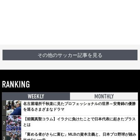
その他のサッカー記事を見る
RANKING
WEEKLY
MONTHLY
名古屋場所千秋楽に見たプロフェッショナルの世界～安青錦の優勝
1
を巡るさまざまなドラマ
【前園真聖コラム】イラクに負けたことで日本代表に起きたプラス
2
とは
「富める者がさらに富む」MLBの資本主義と、日本プロ野球が踏み
3
出せない一歩