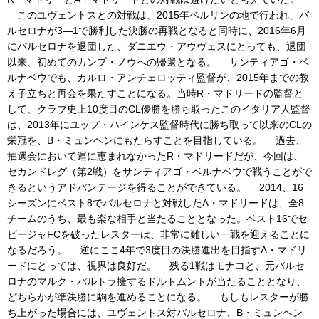
このユヴェントスとの対戦は、2015年ベルリンの地で行われ、バ
ルセロナが3―1で勝利した決勝の再戦となると同時に、2016年6月
にバルセロナを退団した、ダニエウ・アウヴェスにとっても、退団
以来、初めてのカンプ・ノウへの帰還となる。 サンティアゴ・ベ
ルナベウでも、カルロ・アンチェロッティ監督が、2015年までの教
え子立ちと再会を果たすことになる。当時R・マドリードの監督と
して、クラブ史上10度目のCL優勝を勝ち取ったこのイタリア人監督
は、2013年にユップ・ハインケス監督時代に勝ち取って以来のCLの
栄冠を、B・ミュンヘンにもたらすことを目指している。 過去、
抽選会において運に恵まれなかったR・マドリードだが、今回は、
セカンドレグ（第2戦）をサンティアゴ・ベルナベウで戦うことがで
きるというアドバンテージを得ることができている。 2014、16
シーズンにベスト8でバルセロナと対戦したA・マドリードは、全8
チームのうち、最も楽な相手と当たることとなった。ベスト16でセ
ビージャFCを破ったレスターは、非常に難しい一戦を迎えることに
なるだろう。 逆にここ4年で3度目の決勝進出を目指すA・マドリ
ードにとっては、視界は良好だ。 残る1戦はモナコと、元バルセ
ロナのマルク・バルトラ擁するドルトムントが当たることとなり、
どちらかが準決勝に駒を進めることになる。 もしもレスターが勝
ち上がった場合には、ユヴェントス対バルセロナ、B・ミュンヘン