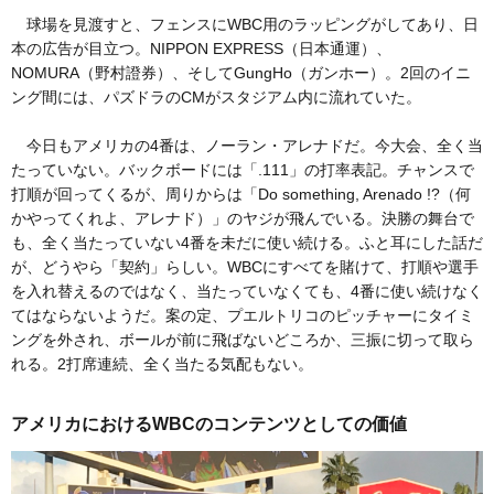
球場を見渡すと、フェンスにWBC用のラッピングがしてあり、日
本の広告が目立つ。NIPPON EXPRESS（日本通運）、
NOMURA（野村證券）、そしてGungHo（ガンホー）。2回のイニ
ング間には、パズドラのCMがスタジアム内に流れていた。
今日もアメリカの4番は、ノーラン・アレナドだ。今大会、全く当
たっていない。バックボードには「.111」の打率表記。チャンスで
打順が回ってくるが、周りからは「Do something, Arenado !?（何
かやってくれよ、アレナド）」のヤジが飛んでいる。決勝の舞台で
も、全く当たっていない4番を未だに使い続ける。ふと耳にした話だ
が、どうやら「契約」らしい。WBCにすべてを賭けて、打順や選手
を入れ替えるのではなく、当たっていなくても、4番に使い続けなく
てはならないようだ。案の定、プエルトリコのピッチャーにタイミ
ングを外され、ボールが前に飛ばないどころか、三振に切って取ら
れる。2打席連続、全く当たる気配もない。
アメリカにおけるWBCのコンテンツとしての価値