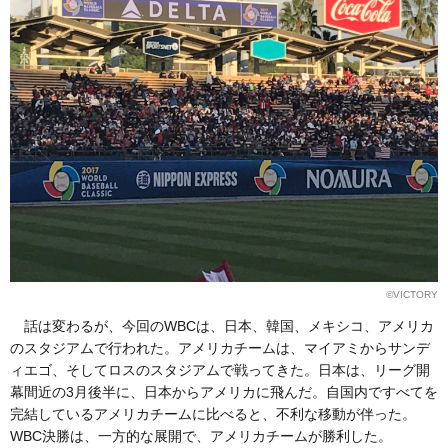
©VICTORY
話は変わるが、今回のWBCは、日本、韓国、メキシコ、アメリカ
のスタジアムで行われた。アメリカチームは、マイアミからサンデ
ィエゴ、そしてロスのスタジアムで戦ってきた。日本は、リーグ開
幕間近の3月後半に、日本からアメリカに飛んだ。自国内ですべてを
完結しているアメリカチームに比べると、不利な移動が伴った。
WBC決勝は、一方的な展開で、アメリカチームが勝利した。