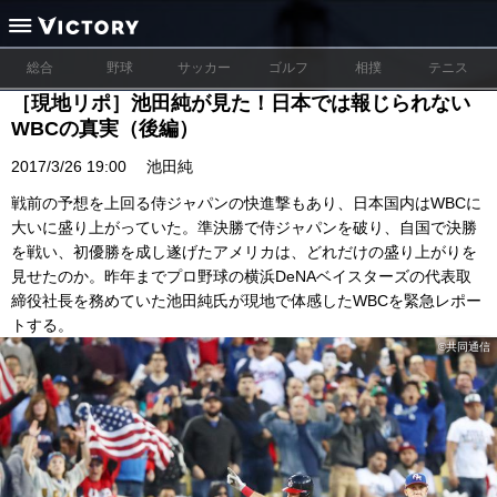
総合
野球
サッカー
ゴルフ
相撲
テニス
［現地リポ］池田純が見た！日本では報じられない
WBCの真実（後編）
2017/3/26 19:00
池田純
戦前の予想を上回る侍ジャパンの快進撃もあり、日本国内はWBCに
大いに盛り上がっていた。準決勝で侍ジャパンを破り、自国で決勝
を戦い、初優勝を成し遂げたアメリカは、どれだけの盛り上がりを
見せたのか。昨年までプロ野球の横浜DeNAベイスターズの代表取
締役社長を務めていた池田純氏が現地で体感したWBCを緊急レポー
トする。
©共同通信