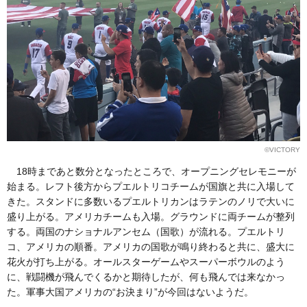
©VICTORY
18時まであと数分となったところで、オープニングセレモニーが
始まる。レフト後方からプエルトリコチームが国旗と共に入場して
きた。スタンドに多数いるプエルトリカンはラテンのノリで大いに
盛り上がる。アメリカチームも入場。グラウンドに両チームが整列
する。両国のナショナルアンセム（国歌）が流れる。プエルトリ
コ、アメリカの順番。アメリカの国歌が鳴り終わると共に、盛大に
花火が打ち上がる。オールスターゲームやスーパーボウルのよう
に、戦闘機が飛んでくるかと期待したが、何も飛んでは来なかっ
た。軍事大国アメリカの“お決まり”が今回はないようだ。