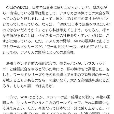
今回のWBCは、日本では最高に盛り上がった。ただ、残念なが
ら、出場している選手は別として、アメリカは本気でこの大会を戦
っていないと感じるし、よって、国としては相応の盛り上がりにと
どまってしまっている。ならば、「WBCは日本で決勝をやればいい
のではないだろうか？」とすら私は考えてしまう。もちろん、様々
な事情があることは、ベイスターズの社長をやっていただけに、さ
すがに知っている。ただ、アメリカの野球、MLBの最高峰はあくま
でもワールドシリーズだ。“ワールド”シリーズ。それがアメリカに
とっての、アメリカの野球にとっての最高峰。
決勝ラウンド直前の強化試合で、侍ジャパンが、カブス（シカ
ゴ）と練習試合をやると聞いた時には、私の気持ちは高揚した。も
しも、ワールドシリーズやその延長線上で日本のプロ野球のチーム
が戦えることがあるのなら、間違いなく、大きな高揚感を感じるだ
ろう。もしもの話、ではあるが。
一方で、WBCはどうか。メジャーの超一線級との戦い、本物の国
際大会、サッカーでいうところのワールドカップ。それは間違いな
く見てみたい。ただ、今回だって日本では十分に盛り上がった。バ
レンティンも出ていた。デスパイネも出ていた。NPBで活躍してい