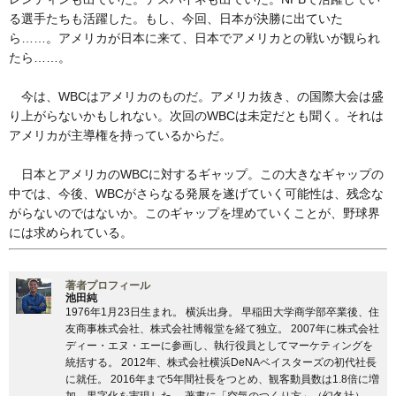
る選手たちも活躍した。もし、今回、日本が決勝に出ていた
ら……。アメリカが日本に来て、日本でアメリカとの戦いが観られ
たら……。
今は、WBCはアメリカのものだ。アメリカ抜き、の国際大会は盛
り上がらないかもしれない。次回のWBCは未定だとも聞く。それは
アメリカが主導権を持っているからだ。
日本とアメリカのWBCに対するギャップ。この大きなギャップの
中では、今後、WBCがさらなる発展を遂げていく可能性は、残念な
がらないのではないか。このギャップを埋めていくことが、野球界
には求められている。
著者プロフィール
池田純
1976年1月23日生まれ。 横浜出身。 早稲田大学商学部卒業後、住
友商事株式会社、株式会社博報堂を経て独立。 2007年に株式会社
ディー・エヌ・エーに参画し、執行役員としてマーケティングを
統括する。 2012年、株式会社横浜DeNAベイスターズの初代社長
に就任。 2016年まで5年間社長をつとめ、観客動員数は1.8倍に増
加、黒字化を実現した。 著書に「空気のつくり方」（幻冬社）、