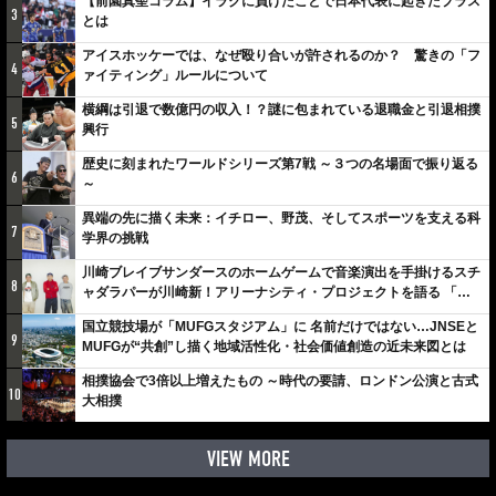
【前園真聖コラム】イラクに負けたことで日本代表に起きたプラス
3
とは
アイスホッケーでは、なぜ殴り合いが許されるのか？ 驚きの「フ
4
ァイティング」ルールについて
横綱は引退で数億円の収入！？謎に包まれている退職金と引退相撲
5
興行
歴史に刻まれたワールドシリーズ第7戦 ～３つの名場面で振り返る
6
～
異端の先に描く未来：イチロー、野茂、そしてスポーツを支える科
7
学界の挑戦
川崎ブレイブサンダースのホームゲームで音楽演出を手掛けるスチ
8
ャダラパーが川崎新！アリーナシティ・プロジェクトを語る 「楽
しみでしかないでしょ。川崎は、ずっと成長曲線だから」
国立競技場が「MUFGスタジアム」に 名前だけではない…JNSEと
9
MUFGが“共創”し描く地域活性化・社会価値創造の近未来図とは
相撲協会で3倍以上増えたもの ～時代の要請、ロンドン公演と古式
10
大相撲
VIEW MORE