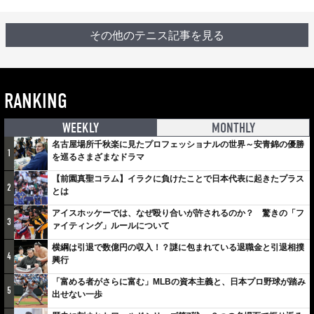
その他のテニス記事を見る
RANKING
WEEKLY
MONTHLY
名古屋場所千秋楽に見たプロフェッショナルの世界～安青錦の優勝
1
を巡るさまざまなドラマ
【前園真聖コラム】イラクに負けたことで日本代表に起きたプラス
2
とは
アイスホッケーでは、なぜ殴り合いが許されるのか？ 驚きの「フ
3
ァイティング」ルールについて
横綱は引退で数億円の収入！？謎に包まれている退職金と引退相撲
4
興行
「富める者がさらに富む」MLBの資本主義と、日本プロ野球が踏み
5
出せない一歩