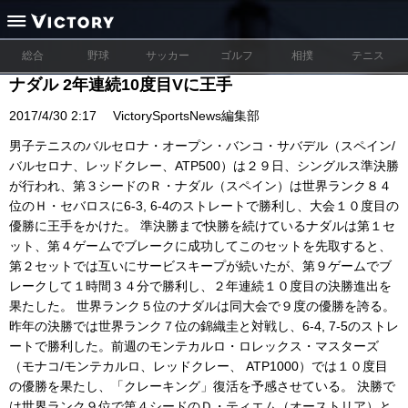
総合
野球
サッカー
ゴルフ
相撲
テニス
ナダル 2年連続10度目Vに王手
2017/4/30 2:17
VictorySportsNews編集部
男子テニスのバルセロナ・オープン・バンコ・サバデル（スペイン/
バルセロナ、レッドクレー、ATP500）は２９日、シングルス準決勝
が行われ、第３シードのＲ・ナダル（スペイン）は世界ランク８４
位のＨ・セバロスに6-3, 6-4のストレートで勝利し、大会１０度目の
優勝に王手をかけた。 準決勝まで快勝を続けているナダルは第１セ
ット、第４ゲームでブレークに成功してこのセットを先取すると、
第２セットでは互いにサービスキープが続いたが、第９ゲームでブ
レークして１時間３４分で勝利し、２年連続１０度目の決勝進出を
果たした。 世界ランク５位のナダルは同大会で９度の優勝を誇る。
昨年の決勝では世界ランク７位の錦織圭と対戦し、6-4, 7-5のストレ
ートで勝利した。前週のモンテカルロ・ロレックス・マスターズ
（モナコ/モンテカルロ、レッドクレー、 ATP1000）では１０度目
の優勝を果たし、「クレーキング」復活を予感させている。 決勝で
は世界ランク９位で第４シードのＤ・ティエム（オーストリア）と