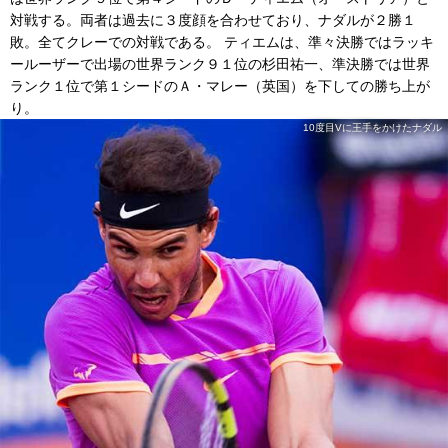
対戦する。両者は過去に３度顔を合わせており、ナダルが２勝１
敗。全てクレーでの対戦である。 ティエムは、準々決勝ではラッキ
ールーザーで出場の世界ランク９１位の杉田祐一、準決勝では世界
ランク１位で第１シードのＡ・マレー（英国）を下しての勝ち上が
り。
10度目Vに王手をかけたナダル