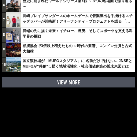
歴史に刻まれたワールドシリーズ第7戦 ～３つの名場面で振り返る
6
～
川崎ブレイブサンダースのホームゲームで音楽演出を手掛けるスチ
7
ャダラパーが川崎新！アリーナシティ・プロジェクトを語る 「楽
しみでしかないでしょ。川崎は、ずっと成長曲線だから」
異端の先に描く未来：イチロー、野茂、そしてスポーツを支える科
8
学界の挑戦
相撲協会で3倍以上増えたもの ～時代の要請、ロンドン公演と古式
9
大相撲
国立競技場が「MUFGスタジアム」に 名前だけではない…JNSEと
10
MUFGが“共創”し描く地域活性化・社会価値創造の近未来図とは
VIEW MORE