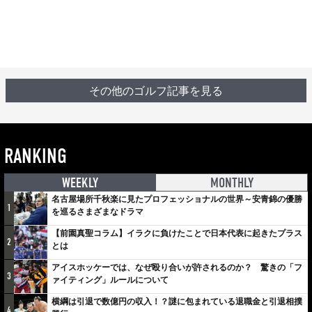
その他のゴルフ記事を見る
RANKING
WEEKLY
MONTHLY
名古屋場所千秋楽に見たプロフェッショナルの世界～安青錦の優勝
1
を巡るさまざまなドラマ
【前園真聖コラム】イラクに負けたことで日本代表に起きたプラス
2
とは
アイスホッケーでは、なぜ殴り合いが許されるのか？ 驚きの「フ
3
ァイティング」ルールについて
横綱は引退で数億円の収入！？謎に包まれている退職金と引退相撲
4