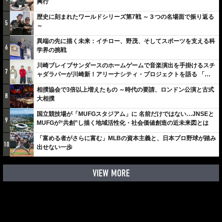
興行
歴史に刻まれたワールドシリーズ第7戦 ～３つの名場面で振り返る
5
～
異端の先に描く未来：イチロー、野茂、そしてスポーツを支える科
6
学界の挑戦
川崎ブレイブサンダースのホームゲームで音楽演出を手掛けるスチ
7
ャダラパーが川崎新！アリーナシティ・プロジェクトを語る 「楽
しみでしかないでしょ。川崎は、ずっと成長曲線だから」
相撲協会で3倍以上増えたもの ～時代の要請、ロンドン公演と古式
8
大相撲
国立競技場が「MUFGスタジアム」に 名前だけではない…JNSEと
9
MUFGが“共創”し描く地域活性化・社会価値創造の近未来図とは
「富める者がさらに富む」MLBの資本主義と、日本プロ野球が踏み
10
出せない一歩
VIEW MORE