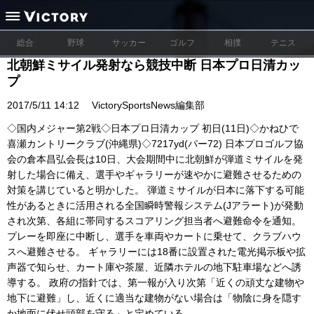
総合
野球
サッカー
ゴルフ
相撲
テニス
北朝鮮ミサイル発射なら競技中断 日本プロ日清カッ
プ
2017/5/11 14:12
VictorySportsNews編集部
◇国内メジャー第2戦◇日本プロ日清カップ 初日(11日)◇かねひで
喜瀬カントリークラブ(沖縄県)◇7217yd(パー72) 日本プロゴルフ協
会の倉本昌弘会長は10日、大会期間中に北朝鮮が弾道ミサイルを発
射した場合に備え、選手やギャラリーが速やかに避難させるための
対策を講じていると明かした。 弾道ミサイルが日本に落下する可能
性があるときに活用される全国瞬時警報システム(Jアラート)が発動
され次第、各組に帯同するスコアリング担当者へ避難命令を通知。
プレーを即座に中断し、選手を車両やカートに乗せて、クラブハウ
スへ避難させる。 ギャラリーには18番に設置された電光掲示板や拡
声器で知らせ、カート庫や茶屋、近隣ホテルの地下駐車場などへ誘
導する。 政府の指針では、第一報が入り次第「近くの頑丈な建物や
地下に避難」し、近くに適当な建物がない場合は「物陰に身を隠す
か地面に伏せ頭部を守る」と定めている。