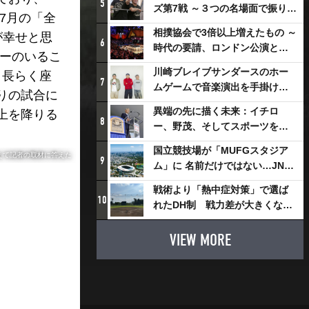
5
ズ第7戦 ～３つの名場面で振り返
7月の「全
る～
相撲協会で3倍以上増えたもの ～
が幸せと思
6
時代の要請、ロンドン公演と古
ギーのいるこ
式大相撲
川崎ブレイブサンダースのホー
。長らく座
7
ムゲームで音楽演出を手掛ける
りの試合に
スチャダラパーが川崎新！アリ
異端の先に描く未来：イチロ
上を降りる
ーナシティ・プロジェクトを語
8
ー、野茂、そしてスポーツを支
る 「楽しみでしかないでしょ。
える科学界の挑戦
川崎は、ずっと成長曲線だか
国立競技場が「MUFGスタジア
えて記者の取材に答えた
9
ら」
ム」に 名前だけではない…JNSE
とMUFGが“共創”し描く地域活
戦術より「熱中症対策」で選ば
性化・社会価値創造の近未来図
10
れたDH制 戦力差が大きくなる
とは
懸念も
VIEW MORE