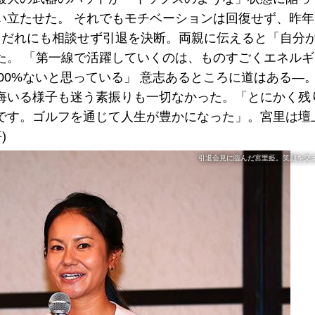
い立たせた。 それでもモチベーションは回復せず、昨年
、だれにも相談せず引退を決断。両親に伝えると「自分
た。 「第一線で活躍していくのは、ものすごくエネル
100%ないと思っている」 意志あるところに道はある―
悔いる様子も迷う素振りも一切なかった。「とにかく残
です。ゴルフを通じて人生が豊かになった」。宮里は壇
)
引退会見に臨んだ宮里藍。笑顔を交