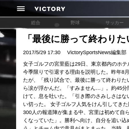
総合
野球
サッカー
「最後に勝って終わりた
2017/5/29 17:30
VictorySportsNews編集部
女子ゴルフの宮里藍は29日、東京都内のホ
今季限りで引退する理由を説明した。昨年8
たが、「残り試合で、最後に勝って終わりた
ら涙が浮かんだ。「すみません…」。約45分
けて、息を吐いた。「引き際のさみしさはな
い切った。 女子ゴルフ人気をけん引してき
300人の報道陣が集まる中、宮里は初めて自
くなっていた」。勝利へ向け、自分を追い込
う」とチーム内で意見がまとまった。当時、