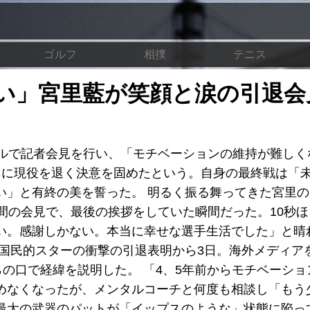
ゴルフ
相撲
テニス
い」宮里藍が笑顔と涙の引退会
テルで記者会見を行い、「モチベーションの維持が難しく
月に現役を退く決意を固めたという。自身の最終戦は「
い」と有終の美を誓った。 明るく振る舞ってきた宮里
間の会見で、最後の挨拶をしていた瞬間だった。10秒
い。感謝しかない。本当に幸せな選手生活でした」と晴
た国民的スターの衝撃の引退表明から3日。海外メディア
らの口で経緯を説明した。 「4、5年前からモチベーショ
めなくなったが、メンタルコーチと何度も相談し「もう
最大の武器のパットが「イップスのような」状態に陥っ