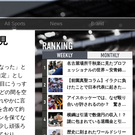
All Sports
News
Brand
見
RANKING
WEEKLY
MONTHLY
名古屋場所千秋楽に見たプロフ
なった」と
1
ェッショナルの世界～安青錦の
未定」とし
優勝を巡るさまざまなドラマ
【前園真聖コラム】イラクに負
の目にうっす
2
けたことで日本代表に起きたプ
ほどの間を空
ラスとは
アイスホッケーでは、なぜ殴り
れやかに言
3
合いが許されるのか？ 驚きの
を含めて約
「ファイティング」ルールにつ
横綱は引退で数億円の収入！？
ンを保てな
いて
4
謎に包まれている退職金と引退
少し頑張ろ
相撲興行
歴史に刻まれたワールドシリー
ており、