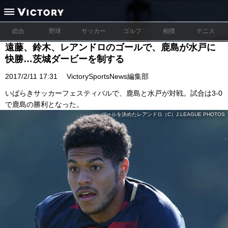
総合
野球
サッカー
ゴルフ
相撲
テニス
遠藤、鈴木、レアンドロのゴールで、鹿島が水戸に
快勝…茨城ダービーを制する
2017/2/11 17:31
VictorySportsNews編集部
いばらきサッカーフェスティバルで、鹿島と水戸が対戦。試合は3-0
で鹿島の勝利となった。
ゴールを決めたレアンドロ（C）J.LEAGUE PHOTOS