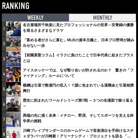
RANKING
WEEKLY
MONTHLY
名古屋場所千秋楽に見たプロフェッショナルの世界～安青錦の優勝
1
を巡るさまざまなドラマ
「富める者がさらに富む」MLBの資本主義と、日本プロ野球が踏み
2
出せない一歩
【前園真聖コラム】イラクに負けたことで日本代表に起きたプラス
3
とは
アイスホッケーでは、なぜ殴り合いが許されるのか？ 驚きの「フ
4
ァイティング」ルールについて
横綱は引退で数億円の収入！？謎に包まれている退職金と引退相撲
5
興行
歴史に刻まれたワールドシリーズ第7戦 ～３つの名場面で振り返る
6
～
異端の先に描く未来：イチロー、野茂、そしてスポーツを支える科
7
学界の挑戦
川崎ブレイブサンダースのホームゲームで音楽演出を手掛けるスチ
8
ャダラパーが川崎新！アリーナシティ・プロジェクトを語る 「楽