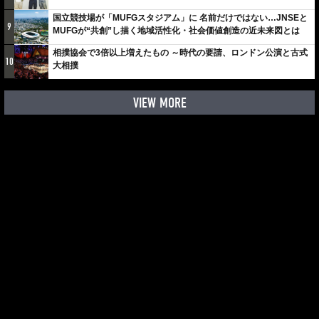
しみでしかないでしょ。川崎は、ずっと成長曲線だから」
国立競技場が「MUFGスタジアム」に 名前だけではない…JNSEと
9
MUFGが“共創”し描く地域活性化・社会価値創造の近未来図とは
相撲協会で3倍以上増えたもの ～時代の要請、ロンドン公演と古式
10
大相撲
VIEW MORE