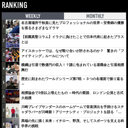
RANKING
WEEKLY
MONTHLY
名古屋場所千秋楽に見たプロフェッショナルの世界～安青錦の優勝
1
を巡るさまざまなドラマ
【前園真聖コラム】イラクに負けたことで日本代表に起きたプラス
2
とは
アイスホッケーでは、なぜ殴り合いが許されるのか？ 驚きの「フ
3
ァイティング」ルールについて
横綱は引退で数億円の収入！？謎に包まれている退職金と引退相撲
4
興行
歴史に刻まれたワールドシリーズ第7戦 ～３つの名場面で振り返る
5
～
相撲協会で3倍以上増えたもの ～時代の要請、ロンドン公演と古式
6
大相撲
川崎ブレイブサンダースのホームゲームで音楽演出を手掛けるスチ
7
ャダラパーが川崎新！アリーナシティ・プロジェクトを語る 「楽
しみでしかないでしょ。川崎は、ずっと成長曲線だから」
異端の先に描く未来：イチロー、野茂、そしてスポーツを支える科
8
学界の挑戦