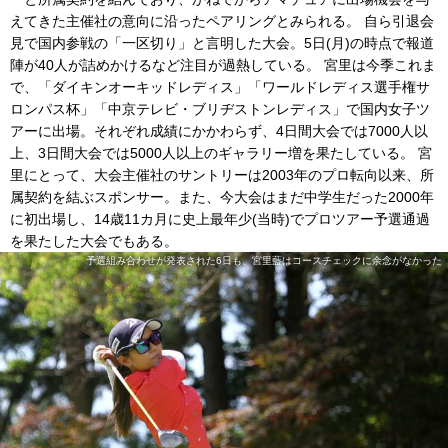
えてきた主催社の意向に沿ったペアリングとみられる。 自ら引退会
見で国内参戦の「一区切り」と言明した大会。5日(月)の時点で報道
陣が40人が詰めかけるなど注目が過熱している。 宮里は今季これま
で、「ダイキンオーキッドレディス」「ワールドレディス選手権サ
ロンパス杯」「中京テレビ・ブリヂストンレディス」で国内女子ツ
アーに出場。それぞれ成績にかかわらず、4日間大会では7000人以
上、3日間大会では5000人以上のギャラリー増を果たしている。 宮
里にとって、大会主催社のサントリーは2003年のプロ転向以来、所
属契約を結ぶスポンサー。また、今大会はまだ中学生だった2000年
に初出場し、14歳11カ月に史上最年少(当時)でプロツアー予選通過
を果たした大会でもある。
予選組み合わせが発表された6日も、宮里藍はコースチェックに余念がなかった