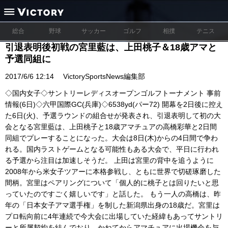
総合
野球
サッカー
ゴルフ
相撲
テニス
引退表明後初戦の宮里藍は、上田桃子＆18歳アマと
予選同組に
2017/6/6 12:14
VictorySportsNews編集部
◇国内女子◇サントリーレディスオープンゴルフトーナメント 事前
情報(6日)◇六甲国際GC(兵庫)◇6538yd(パー72) 開幕を2日後に控え
た6日(火)、予選ラウンドの組合せが発表され、引退表明して初の大
会となる宮里藍は、上田桃子と18歳アマチュアの高橋彩華と2日間
同組でプレーすることになった。大会は8日(木)からの4日間で争わ
れる。国内ラストゲームとなる可能性もある大会で、平日に行われ
る予選から注目は加速しそうだ。 上田は宮里の背中を追うように
2008年から米女子ツアーに本格参戦し、ともに世界で切磋琢磨した
間柄。宮里はペアリングについて「個人的に桃子とは回りたいと思
っていたのですごく嬉しいです」と話した。 もう一人の高橋は、昨
年の「日本女子アマ選手権」を制した新潟県出身の18歳だ。宮里は
プロ転向前に4年連続で今大会に出場していた経緯もあってサントリ
ーと所属契約を結んでおり、かねてからアマチュアに出場機会を与