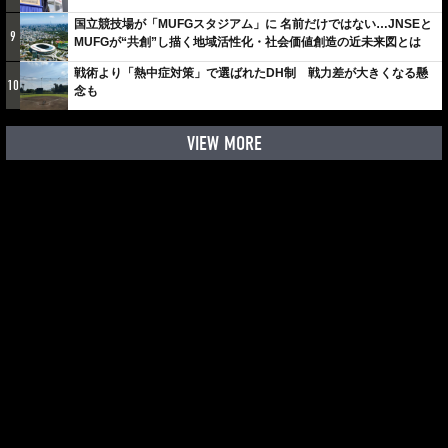
国立競技場が「MUFGスタジアム」に 名前だけではない…JNSEと
9
MUFGが“共創”し描く地域活性化・社会価値創造の近未来図とは
戦術より「熱中症対策」で選ばれたDH制 戦力差が大きくなる懸
10
念も
VIEW MORE