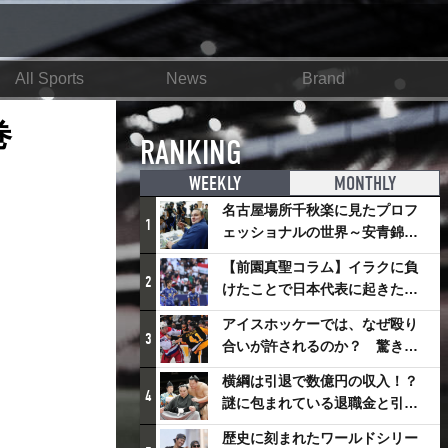
All Sports
News
Brand
巻
RANKING
WEEKLY
MONTHLY
名古屋場所千秋楽に見たプロフ
1
ェッショナルの世界～安青錦の
優勝を巡るさまざまなドラマ
【前園真聖コラム】イラクに負
2
けたことで日本代表に起きたプ
ラスとは
アイスホッケーでは、なぜ殴り
3
合いが許されるのか？ 驚きの
「ファイティング」ルールにつ
横綱は引退で数億円の収入！？
いて
4
謎に包まれている退職金と引退
相撲興行
歴史に刻まれたワールドシリー