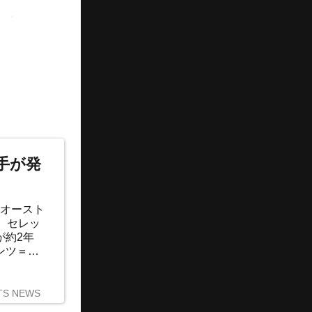
手が発
のオースト
。セレッ
が約2年
ンツ＝ド
TS NEWS