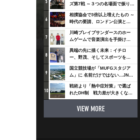
5
ズ第7戦 ～３つの名場面で振り返
る～
相撲協会で3倍以上増えたもの ～
6
時代の要請、ロンドン公演と古
式大相撲
川崎ブレイブサンダースのホー
7
ムゲームで音楽演出を手掛ける
スチャダラパーが川崎新！アリ
異端の先に描く未来：イチロ
ーナシティ・プロジェクトを語
8
ー、野茂、そしてスポーツを支
る 「楽しみでしかないでしょ。
える科学界の挑戦
川崎は、ずっと成長曲線だか
国立競技場が「MUFGスタジア
9
ら」
ム」に 名前だけではない…JNSE
とMUFGが“共創”し描く地域活
戦術より「熱中症対策」で選ば
性化・社会価値創造の近未来図
10
れたDH制 戦力差が大きくなる
とは
懸念も
VIEW MORE