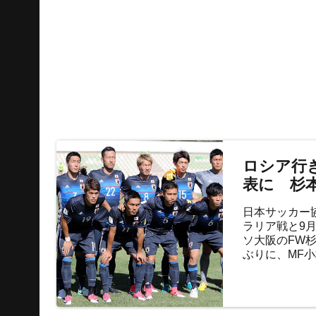
ロシア行
表に 杉
日本サッカー協
ラリア戦と9
ソ大阪のFW
ぶりに、MF
イツ）が約1