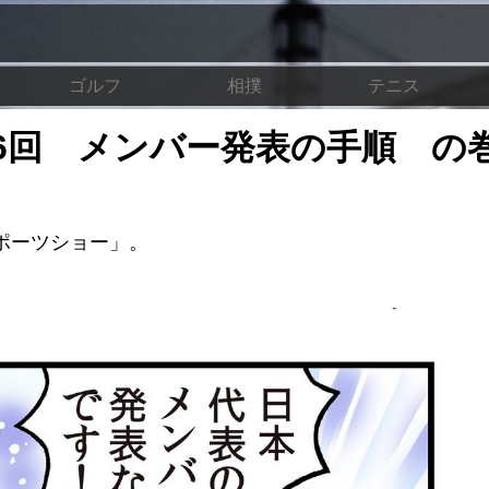
ゴルフ
相撲
テニス
6回 メンバー発表の手順 の
ポーツショー」。