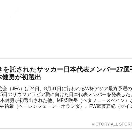
きを託されたサッカー日本代表メンバー27選
本健勇が初選出
会（JFA）は24日、8月31日に行われるW杯アジア最終予選
月5日のサウジアラビア戦に向けた日本代表メンバーを発表した
杉本健勇が初選出された他、MF柴咲岳（ヘタフェ＝スペイン）
小林祐希（ヘーレンフェーン＝オランダ）、FW武藤嘉紀（マイ
年ぶりに復帰している。
VICTORY ALL SPOR