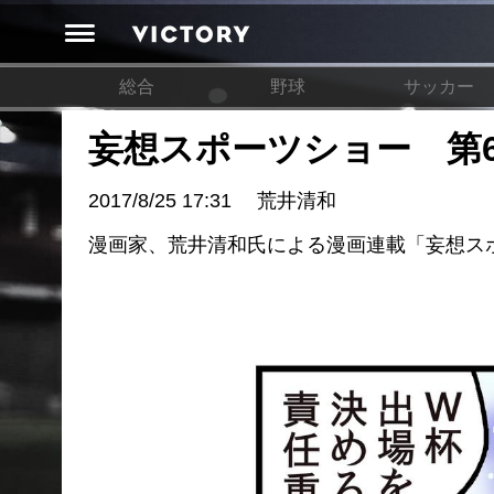
総合
野球
サッカー
妄想スポーツショー 第
2017/8/25 17:31
荒井清和
漫画家、荒井清和氏による漫画連載「妄想ス