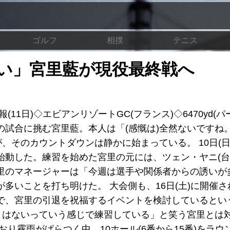
ゴルフ
相撲
テニス
い」宮里藍が現役最終戦へ
1日)◇エビアンリゾートGC(フランス)◇6470yd(パー
の試合に挑む宮里藍。本人は「(感慨は)全然ないですね
、そのカウントダウンは静かに始まっている。 10日(日
始動した。練習を始めた宮里の元には、ツェン・ヤニ(台
里のマネージャーは「今週は選手や関係者からの誘いが
多いことを打ち明けた。 大会側も、16日(土)に開催さ
で、宮里の引退を祝福するイベントを検討しているという
ことはないっていう感じで練習している」と笑う宮里とは
り霧雨がぱらつく中、10ホール(6番から15番)をラウ