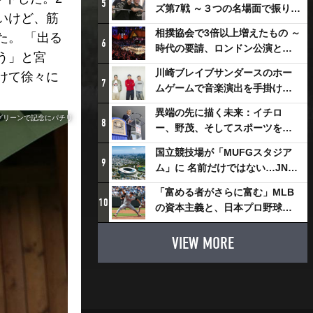
5
ズ第7戦 ～３つの名場面で振り返
いけど、筋
る～
相撲協会で3倍以上増えたもの ～
た。 「出る
6
時代の要請、ロンドン公演と古
う」と宮
式大相撲
川崎ブレイブサンダースのホー
けて徐々に
7
ムゲームで音楽演出を手掛ける
スチャダラパーが川崎新！アリ
異端の先に描く未来：イチロ
ーナシティ・プロジェクトを語
番グリーンで記念にパチリ
8
ー、野茂、そしてスポーツを支
る 「楽しみでしかないでしょ。
える科学界の挑戦
川崎は、ずっと成長曲線だか
国立競技場が「MUFGスタジア
9
ら」
ム」に 名前だけではない…JNSE
とMUFGが“共創”し描く地域活
「富める者がさらに富む」MLB
性化・社会価値創造の近未来図
10
の資本主義と、日本プロ野球が
とは
踏み出せない一歩
VIEW MORE