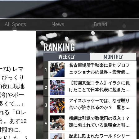
All Sports
News
Brand
RANKING
WEEKLY
MONTHLY
名古屋場所千秋楽に見たプロフ
71) レマ
1
ェッショナルの世界～安青錦の
。びっくり
優勝を巡るさまざまなドラマ
【前園真聖コラム】イラクに負
)夜に現地
2
けたことで日本代表に起きたプ
湾)やポー
ラスとは
アイスホッケーでは、なぜ殴り
多くて…」
3
合いが許されるのか？ 驚きの
れる「ロレ
「ファイティング」ルールにつ
横綱は引退で数億円の収入！？
。あす12
いて
4
謎に包まれている退職金と引退
対照的に、
相撲興行
歴史に刻まれたワールドシリー
ンドした。2