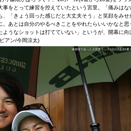
大事をとって練習を控えていたという宮里。「痛みはな
も、「きょう回った感じだと大丈夫そう」と笑顔をみせ
に。あとは自分のやるべきことをやれたらいいかなと思
たようなショットは打てていない」というが、開幕に向
ビアン/今岡涼太)
練習場で会った元世界ランク1位の2人 15