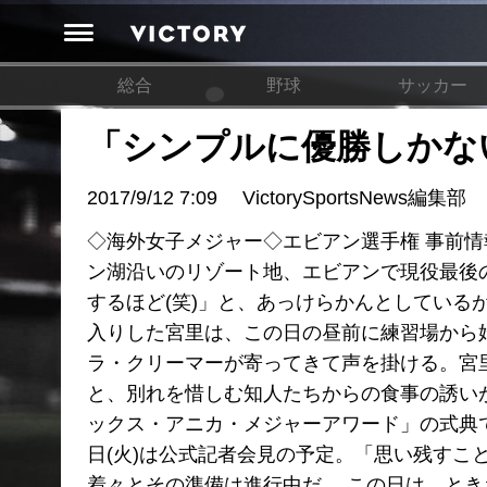
総合
野球
サッカー
「シンプルに優勝しかな
2017/9/12 7:09
VictorySportsNews編集部
◇海外女子メジャー◇エビアン選手権 事前情報(1
ン湖沿いのリゾート地、エビアンで現役最後
するほど(笑)」と、あっけらかんとしているが
入りした宮里は、この日の昼前に練習場から
ラ・クリーマーが寄ってきて声を掛ける。宮
と、別れを惜しむ知人たちからの食事の誘いが
ックス・アニカ・メジャーアワード」の式典
日(火)は公式記者会見の予定。「思い残す
着々とその準備は進行中だ。 この日は、ときお