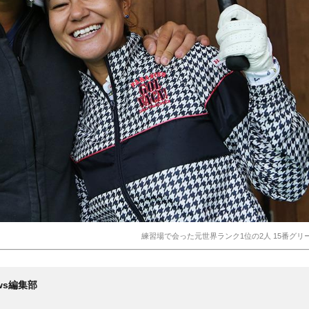
練習場で会った元世界ランク1位の2人 15番グ
News編集部