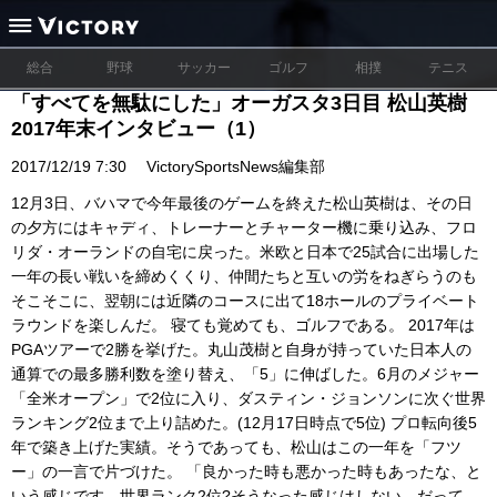
総合
野球
サッカー
ゴルフ
相撲
テニス
「すべてを無駄にした」オーガスタ3日目 松山英樹
2017年末インタビュー（1）
2017/12/19 7:30
VictorySportsNews編集部
12月3日、バハマで今年最後のゲームを終えた松山英樹は、その日
の夕方にはキャディ、トレーナーとチャーター機に乗り込み、フロ
リダ・オーランドの自宅に戻った。米欧と日本で25試合に出場した
一年の長い戦いを締めくくり、仲間たちと互いの労をねぎらうのも
そこそこに、翌朝には近隣のコースに出て18ホールのプライベート
ラウンドを楽しんだ。 寝ても覚めても、ゴルフである。 2017年は
PGAツアーで2勝を挙げた。丸山茂樹と自身が持っていた日本人の
通算での最多勝利数を塗り替え、「5」に伸ばした。6月のメジャー
「全米オープン」で2位に入り、ダスティン・ジョンソンに次ぐ世界
ランキング2位まで上り詰めた。(12月17日時点で5位) プロ転向後5
年で築き上げた実績。そうであっても、松山はこの一年を「フツ
ー」の一言で片づけた。 「良かった時も悪かった時もあったな、と
いう感じです。世界ランク2位?そうなった感じはしない。だって、