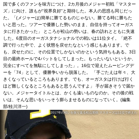
国で多くのファンを味方につけ、2カ月後のメジャー初戦「マスター
ズ」に向け、誰もが“視界良好”と期待した。本人の思惑も同じだっ
た。「(メジャーは)簡単に勝てるものじゃない。勝てる時に勝ちた
いと思った。ツアーで優勝した勢いのまま、自信を持ってオーガス
タに行きたかった」 ところが松山の勢いは、春の訪れとともに失速
した。6度目のオーガスタナショナルでの戦いは11位タイ。「絶不
調で行った中で、よく状態を戻せたなという感じもあります。で
も、戻せたのに、その位置でしかないのかという気持ちもある。3日
目の最終ホールで4パットをしてしまった。もったいないというか、
完全にすべてを無駄にしてしまった」。16位で迎えたムービングデ
ーを「74」として、優勝争いから脱落した。 「手ごたえは年々、大
きくなっているところもあります。でも、オーガスタは行けば行く
ほど難しくなるところもあると思うんですよ」 手が届きそうで届か
ない。メジャータイトルとは、かくも遠いものなのか。その後の戦
いは、そんな思いをいっそう膨らませるものになっていく。(編集
部/桂川洋一)
2017年の戦いを振り返る松山英樹 マスターズは11位で終えた