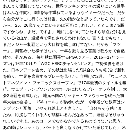
あんまり優勝してないから。世界ランキングでその辺りにいる選手
はみんな年間2、3勝を毎年重ねているようなイメージだった。だか
ら自分がそこに行くのは相当、先の話かなと思っていたんです。だ
から、25、26歳でそこにいるのは素直にうれしい。ただ…まだ5勝
ですからね。まだ、ですよ」 地に足をつけてひたすら頂点だけを見
ている松山が、通過点で満たされるわけもない。言うまでもなく、
まだメジャー制覇という大目標を成し遂げてない。だから「フツ
ー」。興奮めいた様子はない。一年を振り返る言葉は穏やかで自然
体で、芯がある。 毎年秋に開幕するPGAツアー。2016ー17年シー
ズンは16年10月の「WGC HSBCチャンピオンズ」で初優勝を遂げ
た。日本ツアーを含め、その秋は出場した5試合のうち4試合で勝利
を飾り、世界を席巻するプレーを見せた。年明けの2月、「ウェイス
トマネジメント フェニックスオープン」で17年最初のタイトルを獲
得。ウェブ・シンプソンとの4ホールにわたるプレーオフを制し、大
会2連覇を達成した。 地元米国のリッキー・ファウラーを破った前
年大会は会場に「USAコール」が渦巻いたが、今年浴びた歓声はシ
ンプソンと互角、いやそれ以上とも言えた。 「自分もそう感じまし
たね。応援してくれる人が結構いるんだなあって。連覇はそりゃう
れしいですよ。あのコースでなかなかできるものではないと思う。
あの時はショットも、パットも良くなりかけていた感じでした」 米