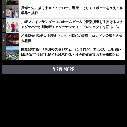
異端の先に描く未来：イチロー、野茂、そしてスポーツを支える科
7
学界の挑戦
川崎ブレイブサンダースのホームゲームで音楽演出を手掛けるスチ
8
ャダラパーが川崎新！アリーナシティ・プロジェクトを語る 「楽
しみでしかないでしょ。川崎は、ずっと成長曲線だから」
相撲協会で3倍以上増えたもの ～時代の要請、ロンドン公演と古式
9
大相撲
国立競技場が「MUFGスタジアム」に 名前だけではない…JNSEと
10
MUFGが“共創”し描く地域活性化・社会価値創造の近未来図とは
VIEW MORE