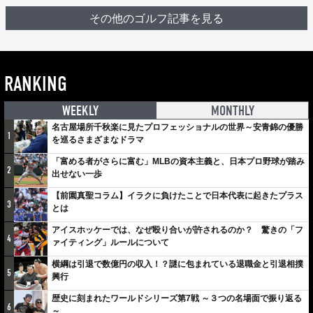
その他のゴルフ記事を見る
RANKING
WEEKLY
MONTHLY
名古屋場所千秋楽に見たプロフェッショナルの世界～安青錦の優勝
1
を巡るさまざまなドラマ
「富める者がさらに富む」MLBの資本主義と、日本プロ野球が踏み
2
出せない一歩
【前園真聖コラム】イラクに負けたことで日本代表に起きたプラス
3
とは
アイスホッケーでは、なぜ殴り合いが許されるのか？ 驚きの「フ
4
ァイティング」ルールについて
横綱は引退で数億円の収入！？謎に包まれている退職金と引退相撲
5
興行
歴史に刻まれたワールドシリーズ第7戦 ～３つの名場面で振り返る
6
～