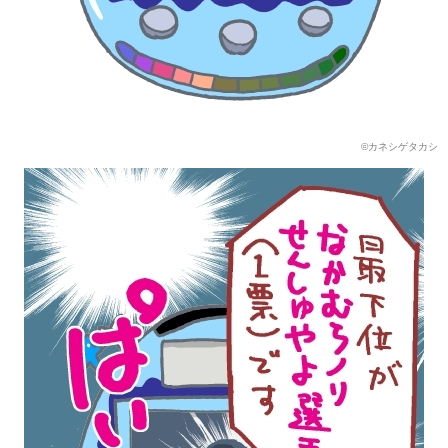
©カネシゲタカシ