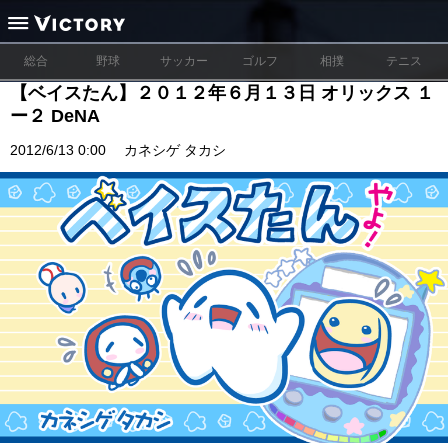
総合
野球
サッカー
ゴルフ
相撲
テニス
【ベイスたん】２０１２年６月１３日 オリックス １
ー２ DeNA
2012/6/13 0:00
カネシゲ タカシ