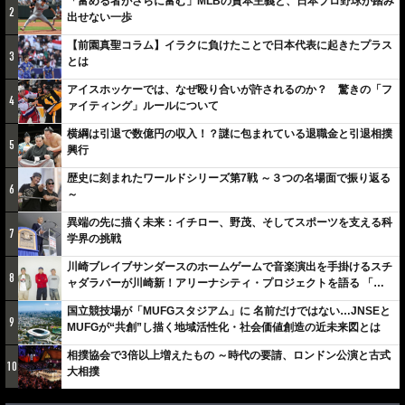
「富める者がさらに富む」MLBの資本主義と、日本プロ野球が踏み
2
出せない一歩
【前園真聖コラム】イラクに負けたことで日本代表に起きたプラス
3
とは
アイスホッケーでは、なぜ殴り合いが許されるのか？ 驚きの「フ
4
ァイティング」ルールについて
横綱は引退で数億円の収入！？謎に包まれている退職金と引退相撲
5
興行
歴史に刻まれたワールドシリーズ第7戦 ～３つの名場面で振り返る
6
～
異端の先に描く未来：イチロー、野茂、そしてスポーツを支える科
7
学界の挑戦
川崎ブレイブサンダースのホームゲームで音楽演出を手掛けるスチ
8
ャダラパーが川崎新！アリーナシティ・プロジェクトを語る 「楽
しみでしかないでしょ。川崎は、ずっと成長曲線だから」
国立競技場が「MUFGスタジアム」に 名前だけではない…JNSEと
9
MUFGが“共創”し描く地域活性化・社会価値創造の近未来図とは
相撲協会で3倍以上増えたもの ～時代の要請、ロンドン公演と古式
10
大相撲