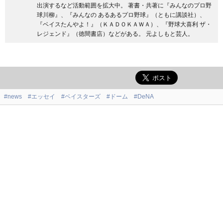
出演するなど活動範囲を拡大中。 著書・共著に『みんなのプロ野
球川柳』、『みんなの あるあるプロ野球』（ともに講談社）、
『ベイスたんやよ！』（ＫＡＤＯＫＡＷＡ）、『野球大喜利 ザ・
レジェンド』（徳間書店）などがある。 元よしもと芸人。
#news
#エッセイ
#ベイスターズ
#ドーム
#DeNA