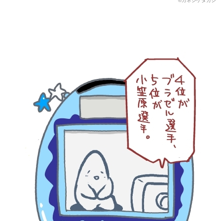
©カネシゲタカシ