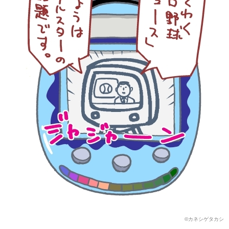
©カネシゲタカシ