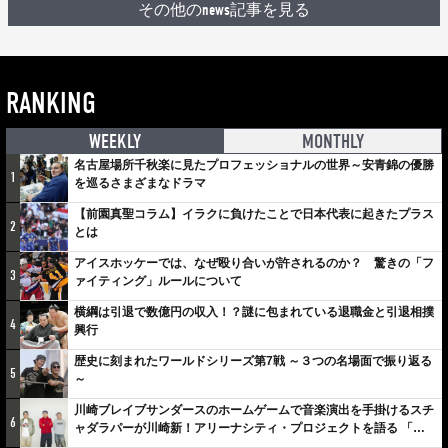
その他のnews記事を見る
RANKING
WEEKLY
MONTHLY
名古屋場所千秋楽に見たプロフェッショナルの世界～安青錦の優勝
1
を巡るさまざまなドラマ
【前園真聖コラム】イラクに負けたことで日本代表に起きたプラス
2
とは
アイスホッケーでは、なぜ殴り合いが許されるのか？ 驚きの「フ
3
ァイティング」ルールについて
横綱は引退で数億円の収入！？謎に包まれている退職金と引退相撲
4
興行
歴史に刻まれたワールドシリーズ第7戦 ～３つの名場面で振り返る
5
～
川崎ブレイブサンダースのホームゲームで音楽演出を手掛けるスチ
6
ャダラパーが川崎新！アリーナシティ・プロジェクトを語る 「楽
しみでしかないでしょ。川崎は、ずっと成長曲線だから」