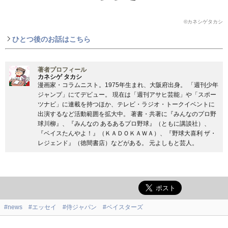
©︎カネシゲタカシ
ひとつ後のお話はこちら
著者プロフィール
カネシゲ タカシ
漫画家・コラムニスト。1975年生まれ、大阪府出身。 「週刊少年
ジャンプ」にてデビュー。 現在は「週刊アサヒ芸能」や「スポー
ツナビ」に連載を持つほか、テレビ・ラジオ・トークイベントに
出演するなど活動範囲を拡大中。 著書・共著に『みんなのプロ野
球川柳』、『みんなの あるあるプロ野球』（ともに講談社）、
『ベイスたんやよ！』（ＫＡＤＯＫＡＷＡ）、『野球大喜利 ザ・
レジェンド』（徳間書店）などがある。 元よしもと芸人。
#news
#エッセイ
#侍ジャパン
#ベイスターズ