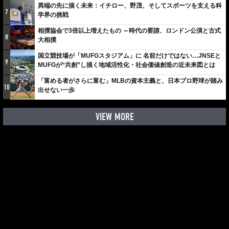
異端の先に描く未来：イチロー、野茂、そしてスポーツを支える科
7
学界の挑戦
相撲協会で3倍以上増えたもの ～時代の要請、ロンドン公演と古式
8
大相撲
国立競技場が「MUFGスタジアム」に 名前だけではない…JNSEと
9
MUFGが“共創”し描く地域活性化・社会価値創造の近未来図とは
「富める者がさらに富む」MLBの資本主義と、日本プロ野球が踏み
10
出せない一歩
VIEW MORE