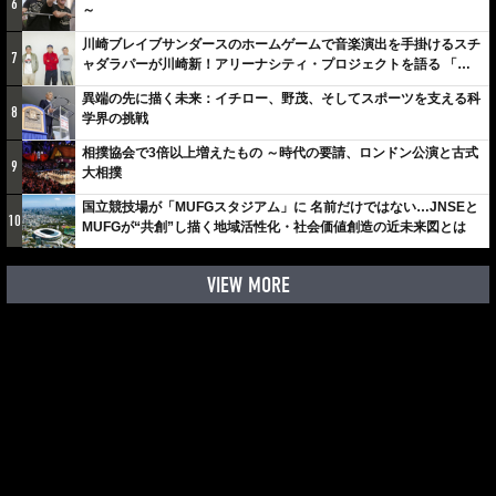
6
～
川崎ブレイブサンダースのホームゲームで音楽演出を手掛けるスチ
7
ャダラパーが川崎新！アリーナシティ・プロジェクトを語る 「楽
しみでしかないでしょ。川崎は、ずっと成長曲線だから」
異端の先に描く未来：イチロー、野茂、そしてスポーツを支える科
8
学界の挑戦
相撲協会で3倍以上増えたもの ～時代の要請、ロンドン公演と古式
9
大相撲
国立競技場が「MUFGスタジアム」に 名前だけではない…JNSEと
10
MUFGが“共創”し描く地域活性化・社会価値創造の近未来図とは
VIEW MORE