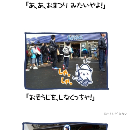
©カネシゲ タカシ