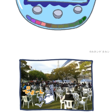
©カネシゲ タカシ