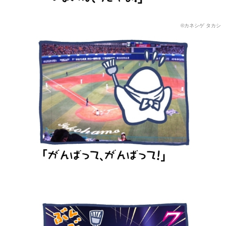
©カネシゲ タカシ