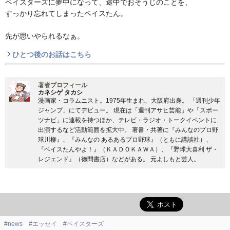
ベイスターズに夢中になって、途中でおそうじのことを、
すっかり忘れてしまったベイスたん。
先が思いやられるなぁ。
ひとつ後のお話はこちら
著者プロフィール
カネシゲ タカシ
漫画家・コラムニスト。1975年生まれ、大阪府出身。 「週刊少年
ジャンプ」にてデビュー。 現在は「週刊アサヒ芸能」や「スポー
ツナビ」に連載を持つほか、テレビ・ラジオ・トークイベントに
出演するなど活動範囲を拡大中。 著書・共著に『みんなのプロ野
球川柳』、『みんなの あるあるプロ野球』（ともに講談社）、
『ベイスたんやよ！』（ＫＡＤＯＫＡＷＡ）、『野球大喜利 ザ・
レジェンド』（徳間書店）などがある。 元よしもと芸人。
#news
#エッセイ
#ベイスターズ