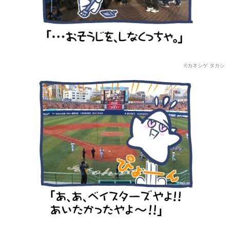
©カネシゲ タカシ