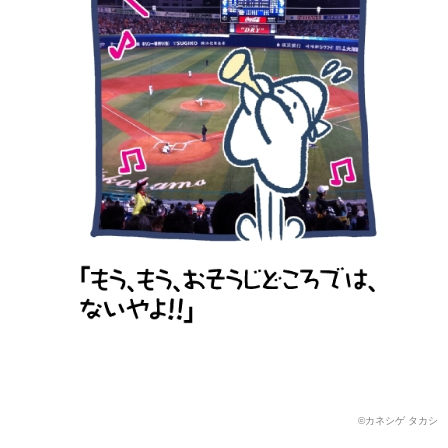
©カネシゲ タカシ