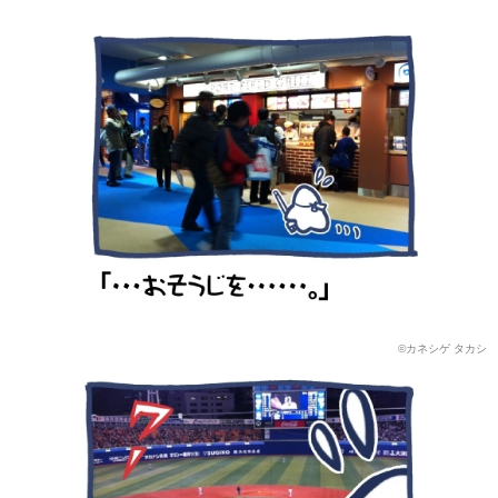
©カネシゲ タカシ