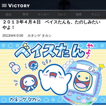
総合
野球
サッカー
ゴルフ
相撲
テニス
２０１３年４月４日 ベイスたんも、たのしみたい
やよ！
2013/4/4 0:00
カネシゲ タカシ