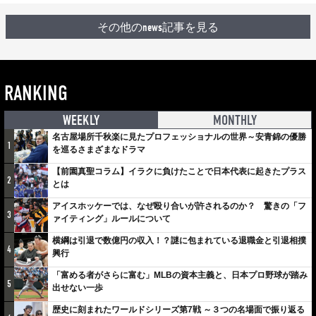
その他のnews記事を見る
RANKING
WEEKLY
MONTHLY
名古屋場所千秋楽に見たプロフェッショナルの世界～安青錦の優勝
1
を巡るさまざまなドラマ
【前園真聖コラム】イラクに負けたことで日本代表に起きたプラス
2
とは
アイスホッケーでは、なぜ殴り合いが許されるのか？ 驚きの「フ
3
ァイティング」ルールについて
横綱は引退で数億円の収入！？謎に包まれている退職金と引退相撲
4
興行
「富める者がさらに富む」MLBの資本主義と、日本プロ野球が踏み
5
出せない一歩
歴史に刻まれたワールドシリーズ第7戦 ～３つの名場面で振り返る