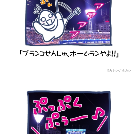
©カネシゲ タカシ