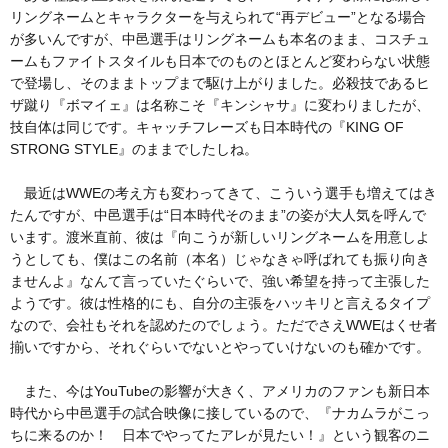
リングネームとキャラクターを与えられて“再デビュー”となる場合
が多いんですが、中邑選手はリングネームも本名のまま、コスチュ
ームもファイトスタイルも日本でのものとほとんど変わらない状態
で登場し、そのままトップまで駆け上がりました。必殺技であるヒ
ザ蹴り『ボマイェ』は名称こそ『キンシャサ』に変わりましたが、
技自体は同じです。キャッチフレーズも日本時代の『KING OF
STRONG STYLE』のままでしたしね。
最近はWWEの考え方も変わってきて、こういう選手も増えてはき
たんですが、中邑選手は“日本時代そのまま”の姿が大人気を呼んで
います。渡米直前、彼は『向こうが新しいリングネームを用意しよ
うとしても、僕はこの名前（本名）じゃなきゃ呼ばれても振り向き
ませんよ』なんて言っていたぐらいで、強い希望を持って主張した
ようです。彼は性格的にも、自分の主張をハッキリと言えるタイプ
なので、会社もそれを認めたのでしょう。ただでさえWWEはくせ者
揃いですから、それぐらいでないとやっていけないのも確かです。
また、今はYouTubeの影響が大きく、アメリカのファンも新日本
時代から中邑選手の試合映像に接しているので、『ナカムラがこっ
ちに来るのか！ 日本でやってたアレが見たい！』という観客のニ