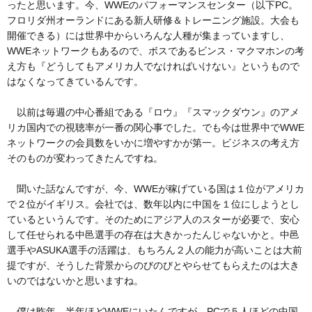
ったと思います。今、WWEのパフォーマンスセンター（以下PC。
フロリダ州オーランドにある新人研修＆トレーニング施設。大会も
開催できる）には世界中からいろんな人種が集まっていますし、
WWEネットワークもあるので、ボスであるビンス・マクマホンの考
え方も『どうしてもアメリカ人でなければいけない』というもので
はなくなってきているんです。
以前は毎週の中心番組である『ロウ』『スマックダウン』のアメ
リカ国内での視聴率が一番の関心事でした。でも今は世界中でWWE
ネットワークの会員数をいかに増やすかが第一。ビジネスの考え方
そのものが変わってきたんですね。
聞いた話なんですが、今、WWEが稼げている国は１位がアメリカ
で２位がイギリス。会社では、数年以内に中国を１位にしようとし
ているというんです。そのためにアジア人のスターが必要で、安心
して任せられる中邑選手の存在は大きかったんじゃないかと。中邑
選手やASUKA選手の活躍は、もちろん２人の能力が高いことは大前
提ですが、そうした背景からのびのびとやらせてもらえたのは大き
いのではないかと思いますね。
僕は昨年、半年ほどWWEにいたんですが、PCで５人ほどの中国