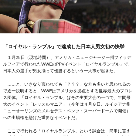
「ロイヤル・ランブル」で達成した日本人男女初の快挙
１月28日（現地時間）、アメリカ・ニュージャージー州フィラデ
ルフィアで行われたWWEのPPVイベント「ロイヤルランブル」で、
日本人の選手が男女揃って優勝するという一大事が起きた。
……と、いきなり言われても「？？？」な方も多いと思われるの
で逐一説明すると、WWEはアメリカを拠点とする世界最大のプロレ
ス団体。「ロイヤル・ランブル」はその主要大会の一つで、年間最
大のイベント「レッスルマニア」（今年は４月８日、ルイジアナ州
ニューオーリンズのメルセデス・ベンツ・スーパードームで開催）
への出場権を懸けた重要なイベントだ。
ここで行われる「ロイヤルランブル」という試合は、簡単に言え