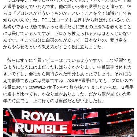
人選手を教えていたんです。他の国から来た選手たちと違って、彼
らは『プロレスがどういうものか』ということを全く知識としても
知らないんですね。PCにはコーチも世界中から呼ばれているので、
基礎ができた状態で集まった選手たちに技術の上澄みを教えること
には長けているんですが、ゼロから教えられる人はほとんどいない
んです。そこで自分に白羽の矢が立って、日本なりの、受け身を一
からやらせるという教え方がすごく役に立ちました。
彼らはすでに全員デビューはしているようですが、上で活躍でき
るようになるにはまだまだしばらくかかります。中邑選手は体も大
きいですし、会社から期待された部分もあったでしょう。それに応
えて優勝できたのは見事ですね。ASUKA選手にしても、プロレスの
技量においてはWWEの女子の中で群を抜いてましたからね。２番手
の選手と比べても、かなり差がありました。だから僕が見ていた昨
年の時点でも、上に行くのは当然だと思いましたね」