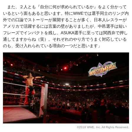
また、２人とも『自分に何が求められているか』をよく分かって
いるという面もあると思います。特にWWEでは選手同士のリング内
外での口論でストーリーが展開することが多く、日本人レスラーが
アメリカで活躍するには言葉の壁がありましたが、中邑選手は短い
フレーズでインパクトを残し、ASUKA選手に至っては関西弁で押し
通してますからね（笑）。それぞれのやり方でうまく対応している
のも、受け入れられている理由の一つだと思います」
©2018 WWE, Inc. All Rights Reserved.