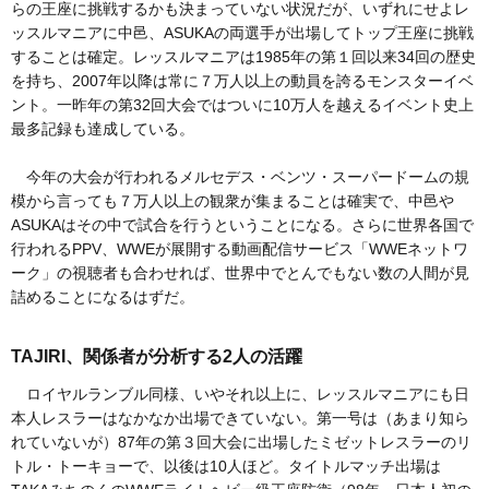
らの王座に挑戦するかも決まっていない状況だが、いずれにせよレ
ッスルマニアに中邑、ASUKAの両選手が出場してトップ王座に挑戦
することは確定。レッスルマニアは1985年の第１回以来34回の歴史
を持ち、2007年以降は常に７万人以上の動員を誇るモンスターイベ
ント。一昨年の第32回大会ではついに10万人を越えるイベント史上
最多記録も達成している。
今年の大会が行われるメルセデス・ベンツ・スーパードームの規
模から言っても７万人以上の観衆が集まることは確実で、中邑や
ASUKAはその中で試合を行うということになる。さらに世界各国で
行われるPPV、WWEが展開する動画配信サービス「WWEネットワ
ーク」の視聴者も合わせれば、世界中でとんでもない数の人間が見
詰めることになるはずだ。
TAJIRI、関係者が分析する2人の活躍
ロイヤルランブル同様、いやそれ以上に、レッスルマニアにも日
本人レスラーはなかなか出場できていない。第一号は（あまり知ら
れていないが）87年の第３回大会に出場したミゼットレスラーのリ
トル・トーキョーで、以後は10人ほど。タイトルマッチ出場は