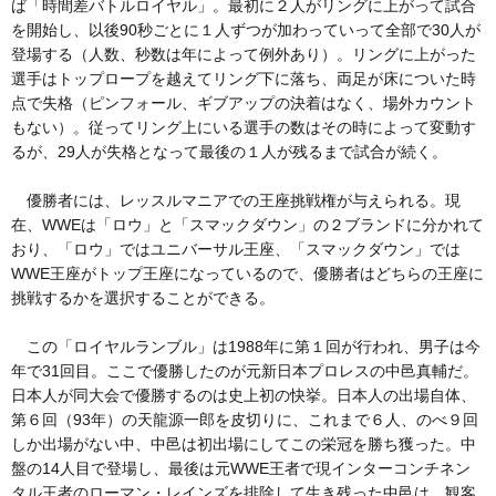
ば「時間差バトルロイヤル」。最初に２人がリングに上がって試合
を開始し、以後90秒ごとに１人ずつが加わっていって全部で30人が
登場する（人数、秒数は年によって例外あり）。リングに上がった
選手はトップロープを越えてリング下に落ち、両足が床についた時
点で失格（ピンフォール、ギブアップの決着はなく、場外カウント
もない）。従ってリング上にいる選手の数はその時によって変動す
るが、29人が失格となって最後の１人が残るまで試合が続く。
優勝者には、レッスルマニアでの王座挑戦権が与えられる。現
在、WWEは「ロウ」と「スマックダウン」の２ブランドに分かれて
おり、「ロウ」ではユニバーサル王座、「スマックダウン」では
WWE王座がトップ王座になっているので、優勝者はどちらの王座に
挑戦するかを選択することができる。
この「ロイヤルランブル」は1988年に第１回が行われ、男子は今
年で31回目。ここで優勝したのが元新日本プロレスの中邑真輔だ。
日本人が同大会で優勝するのは史上初の快挙。日本人の出場自体、
第６回（93年）の天龍源一郎を皮切りに、これまで６人、のべ９回
しか出場がない中、中邑は初出場にしてこの栄冠を勝ち獲った。中
盤の14人目で登場し、最後は元WWE王者で現インターコンチネン
タル王者のローマン・レインズを排除して生き残った中邑は、観客