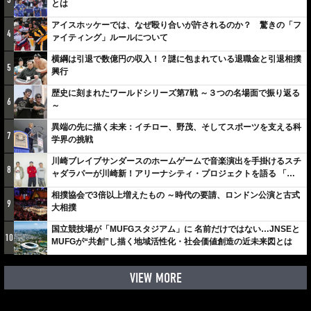
とは
アイスホッケーでは、なぜ殴り合いが許されるのか？ 驚きの「フ
4
ァイティング」ルールについて
横綱は引退で数億円の収入！？謎に包まれている退職金と引退相撲
5
興行
歴史に刻まれたワールドシリーズ第7戦 ～３つの名場面で振り返る
6
～
異端の先に描く未来：イチロー、野茂、そしてスポーツを支える科
7
学界の挑戦
川崎ブレイブサンダースのホームゲームで音楽演出を手掛けるスチ
8
ャダラパーが川崎新！アリーナシティ・プロジェクトを語る 「楽
しみでしかないでしょ。川崎は、ずっと成長曲線だから」
相撲協会で3倍以上増えたもの ～時代の要請、ロンドン公演と古式
9
大相撲
国立競技場が「MUFGスタジアム」に 名前だけではない…JNSEと
10
MUFGが“共創”し描く地域活性化・社会価値創造の近未来図とは
VIEW MORE