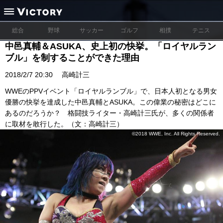
総合
野球
サッカー
ゴルフ
相撲
テニス
中邑真輔＆ASUKA、史上初の快挙。「ロイヤルラン
ブル」を制することができた理由
2018/2/7 20:30
高崎計三
WWEのPPVイベント「ロイヤルランブル」で、日本人初となる男女
優勝の快挙を達成した中邑真輔とASUKA。この偉業の秘密はどこに
あるのだろうか？ 格闘技ライター・高崎計三氏が、多くの関係者
に取材を敢行した。（文：高崎計三）
©2018 WWE, Inc. All Rights Reserved.