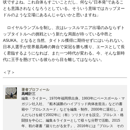
状ですよね。これ自体もすごいことだし、何なら“日本発”であるこ
とも意識されなくなろうとしている。そういう意味ではカップヌー
ドルのような立場にあるんじゃないかと思いますね」
ロイヤルランブルを制し、次はレッスルマニア出場のみならずト
ップタイトルへの挑戦という新たな局面が待っている中邑と
ASUKA。となると当然、タイトル獲得に期待せずにはいられない。
日本人選手が世界最高峰の舞台で栄冠を勝ち獲り、エースとして長
く君臨するようになれば、また一つ時代が変わる。今、そんな新時
代に王手を懸けている彼らから目を離してはならない。
＜了＞
著者プロフィール
高崎計三
編集・ライター。1970年福岡県出身。1993年にベースボール・マ
ガジン社入社、『船木誠勝のハイブリッド肉体改造法』などの書
籍や「プロレスカード」などを編集・制作。2000年に退社し、ま
んだらけを経て2002年に（有）ソリタリオを設立。プロレス・格
闘技を中心に、編集＆ライターとして様々な分野で活動。2015
年、初の著書『蹴りたがる女子』、2016年には『プロレス その