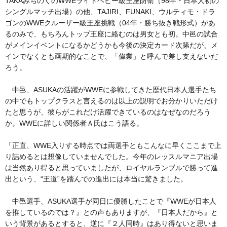
TAKAみちのくのWWEライトヘビー級王座防衛（98年・日本人初の
シングルマッチ出場）の他、TAJIRI、FUNAKI、ウルティモ・ドラ
ゴンのWWEクルーザー級王座挑戦（04年・勝ち抜き戦形式）があ
るのみで、もちろんトップ王座に絡むのは男女とも初。中邑の試合
がメインイベントになるかどうかも今後の決定カード次第だが、メ
インでなくとも画期的なことで、「偉業」と呼んで差し支えないだ
ろう。
中邑、ASUKAの活躍がWWEに参戦してきた歴代日本人選手たち
の中でもトップクラスと言えるのは以上の説明でお分かりいただけ
たと思うが、彼らがこれだけ活躍できているのはなぜなのだろう
か。WWEに詳しい関係者Ａ氏はこう語る。
「正直、WWE入りする時点では両選手ともこんなに早くここまで上
り詰めるとは想像していませんでした。今年のレッスルマニア出場
は当然あり得ると思っていましたが、ロイヤルランブルで勝って進
出という、“王道”を踏んでの進出には本当に驚きました。
中邑選手、ASUKA選手が同日に優勝したことで『WWEが日本人
を推しているのでは？』との声もありますが、『日本人だから』と
いう背景があるとすると、逆に『２人同時』はあり得ないと思いま