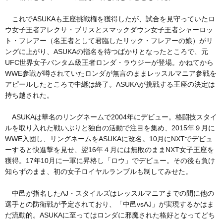
これでASUKAも王座挑戦権を獲得したが、試合を見守っていたロ
ウ女子王者アレクサ・ブリスとスマックダウン女子王者シャーロッ
ト・フレアー（名王者として君臨したリック・フレアーの娘）がリ
ングに上がり、ASUKAの指名を待つばかりとなったところで、元
UFC世界女子バンタム級王者ロンダ・ラウジーが登場。かねてから
WWE参戦が噂されていたロンダが無言のままレッスルマニア参戦を
アピールしたところで中継は終了。ASUKAが挑戦する王座の決定は
持ち越された。
ASUKAは華名のリングネームで2004年にデビュー。格闘技スタイ
ルを取り入れた戦いぶりと独自の活動で注目を集め、2015年９月に
WWE入団し、リングネームをASUKAに改名。10月にNXTでデビュ
ーすると快進撃を見せ、翌16年４月には無敗のままNXT女子王座を
獲得。17年10月に一軍に昇格し「ロウ」でデビュー。その後も負け
知らずのまま、初の女子ロイヤルランブルも制してみせた。
中邑が指名したAJ・スタイルズはレッスルマニアまでの間に他の
選手との防衛戦が予定されており、「中邑vsAJ」が実現するかはま
だ流動的。ASUKAに至ってはロンダに邪魔された格好となってどち