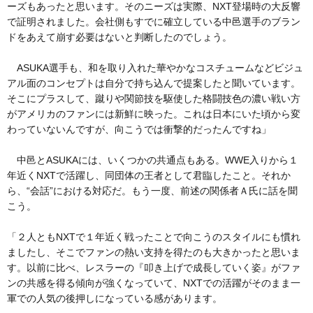
ーズもあったと思います。そのニーズは実際、NXT登場時の大反響
で証明されました。会社側もすでに確立している中邑選手のブラン
ドをあえて崩す必要はないと判断したのでしょう。
ASUKA選手も、和を取り入れた華やかなコスチュームなどビジュ
アル面のコンセプトは自分で持ち込んで提案したと聞いています。
そこにプラスして、蹴りや関節技を駆使した格闘技色の濃い戦い方
がアメリカのファンには新鮮に映った。これは日本にいた頃から変
わっていないんですが、向こうでは衝撃的だったんですね」
中邑とASUKAには、いくつかの共通点もある。WWE入りから１
年近くNXTで活躍し、同団体の王者として君臨したこと。それか
ら、“会話”における対応だ。もう一度、前述の関係者Ａ氏に話を聞
こう。
「２人ともNXTで１年近く戦ったことで向こうのスタイルにも慣れ
ましたし、そこでファンの熱い支持を得たのも大きかったと思いま
す。以前に比べ、レスラーの『叩き上げで成長していく姿』がファ
ンの共感を得る傾向が強くなっていて、NXTでの活躍がそのまま一
軍での人気の後押しになっている感があります。