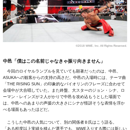
©2018 WWE, Inc. All Rights Reserved.
中邑「僕はこの名前じゃなきゃ振り向きません」
今回のロイヤルランブルを見ていても顕著だったのは、中邑、
ASUKAへの観客からの支持の高さだ。中邑の入場時には、テーマ曲
「THE RISING SUN」の印象的なバイオリンのフレーズに合わせて
会場中が大合唱していた。また終盤、大スターのジョン・シナ、ロ
ーマン・レインズが２人がかりで中邑を攻め込もうとした場面で
は、中邑へのあまりの声援の大きさにシナが怪訝そうな表情を浮か
べる場面もあったほどだ。
こうした中邑の人気について、別の関係者Ｂ氏はこう語る。
「ある程度以上実績を積んだ選手でも、WWE入りする際には新しい