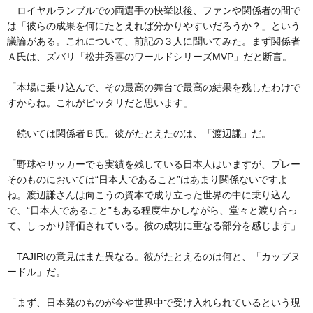
ロイヤルランブルでの両選手の快挙以後、ファンや関係者の間で
は「彼らの成果を何にたとえれば分かりやすいだろうか？」という
議論がある。これについて、前記の３人に聞いてみた。まず関係者
Ａ氏は、ズバリ「松井秀喜のワールドシリーズMVP」だと断言。
「本場に乗り込んで、その最高の舞台で最高の結果を残したわけで
すからね。これがピッタリだと思います」
続いては関係者Ｂ氏。彼がたとえたのは、「渡辺謙」だ。
「野球やサッカーでも実績を残している日本人はいますが、プレー
そのものにおいては“日本人であること”はあまり関係ないですよ
ね。渡辺謙さんは向こうの資本で成り立った世界の中に乗り込ん
で、“日本人であること”もある程度生かしながら、堂々と渡り合っ
て、しっかり評価されている。彼の成功に重なる部分を感じます」
TAJIRIの意見はまた異なる。彼がたとえるのは何と、「カップヌ
ードル」だ。
「まず、日本発のものが今や世界中で受け入れられているという現